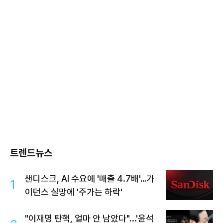
트렌드뉴스
샌디스크, AI 수요에 '매출 4.7배'…가
1
이던스 실망에 '주가는 하락'
"이재명 탄핵, 얼마 안 남았다"...'윤석