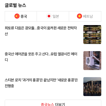
글로벌 뉴스
중국
일본
베트남
희토류 다음은 광모듈…중국이 움켜쥔 새로운 전략자
산
중국산 에어콘을 웃돈 주고 산다...유럽 열광시킨 메이
디
스티븐 로치 '과거의 홍콩'은 끝났지만 '새로운 홍콩'은
진행중
중국뉴스
더보기