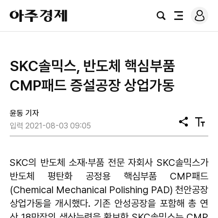
로
아
그
검
전
주
인
색
체
경
메
제
뉴
SKC솔믹스, 반도체 핵심부품
CMP패드 증설공장 상업가동
윤동 기자
공
텍
입력 2021-08-03 09:05
유
스
트
크
기
SKC의 반도체 소재·부품 전문 자회사 SKC솔믹스가
반도체 평탄화 공정용 핵심부품 CMP패드
(Chemical Mechanical Polishing PAD) 천안공장
상업가동을 개시했다. 기존 안성공장을 포함해 총 연
산 18만장의 생산능력을 확보한 SKC솔믹스는 CMP