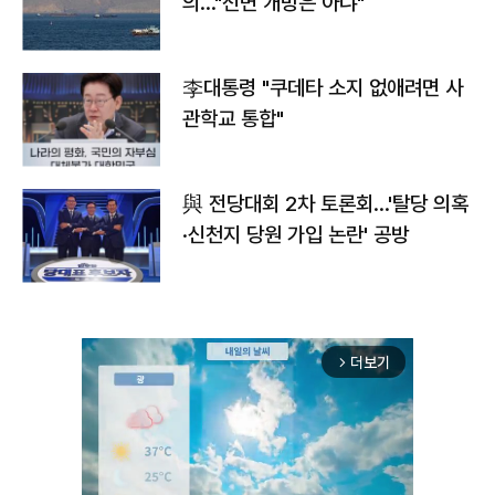
의…"전면 개방은 아냐"
李대통령 "쿠데타 소지 없애려면 사
관학교 통합"
與 전당대회 2차 토론회…'탈당 의혹
·신천지 당원 가입 논란' 공방
더보기
arrow_forward_ios