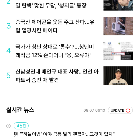
2
열 탄핵' 맞힌 무당, '성지글' 등장
중국산 에어콘을 웃돈 주고 산다...유
3
럽 열광시킨 메이디
국가가 청년 상대로 '통수'?...청년미
4
래적금 12% 준다더니 "응, 오류야"
신남성연대 배인규 대표 사망…인천 아
5
파트서 숨진 채 발견
실시간 뉴스
08.07 06:10
UPDATE
4분전
與 "'하늘이법' 여야 공동 발의 괜찮아…그것이 협치"