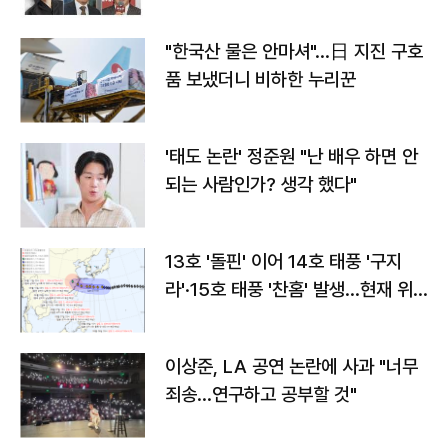
"한국산 물은 안마셔"…日 지진 구호
품 보냈더니 비하한 누리꾼
'태도 논란' 정준원 "난 배우 하면 안
되는 사람인가? 생각 했다"
13호 '돌핀' 이어 14호 태풍 '구지
라'·15호 태풍 '찬홈' 발생…현재 위
치와 이동경로는?
이상준, LA 공연 논란에 사과 "너무
죄송…연구하고 공부할 것"