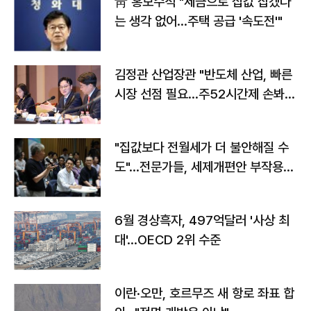
靑 홍보수석 "세금으로 집값 잡겠다
는 생각 없어…주택 공급 '속도전'"
김정관 산업장관 "반도체 산업, 빠른
시장 선점 필요…주52시간제 손봐
야"
"집값보다 전월세가 더 불안해질 수
도"…전문가들, 세제개편안 부작용
우려
6월 경상흑자, 497억달러 '사상 최
대'…OECD 2위 수준
이란·오만, 호르무즈 새 항로 좌표 합