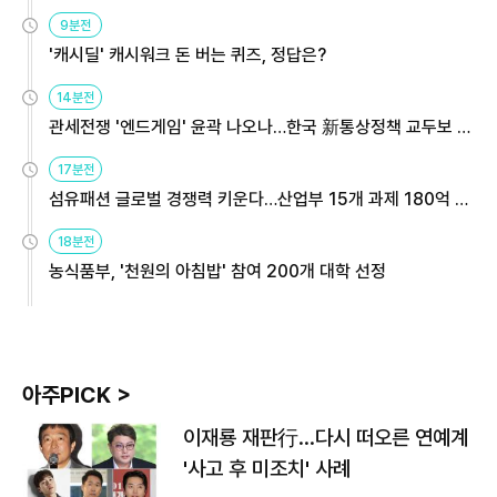
9분전
'캐시딜' 캐시워크 돈 버는 퀴즈, 정답은?
14분전
관세전쟁 '엔드게임' 윤곽 나오나…한국 新통상정책 교두보 활
용해야
17분전
섬유패션 글로벌 경쟁력 키운다…산업부 15개 과제 180억 지
원
18분전
농식품부, '천원의 아침밥' 참여 200개 대학 선정
아주PICK >
이재룡 재판行…다시 떠오른 연예계
'사고 후 미조치' 사례