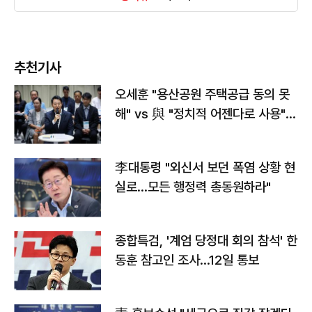
추천기사
오세훈 "용산공원 주택공급 동의 못
해" vs 與 "정치적 어젠다로 사용"
맞불
李대통령 "외신서 보던 폭염 상황 현
실로…모든 행정력 총동원하라"
종합특검, '계엄 당정대 회의 참석' 한
동훈 참고인 조사...12일 통보