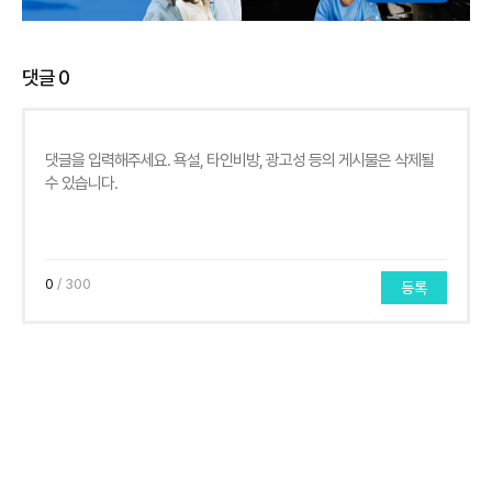
댓글
0
0
/ 300
등록