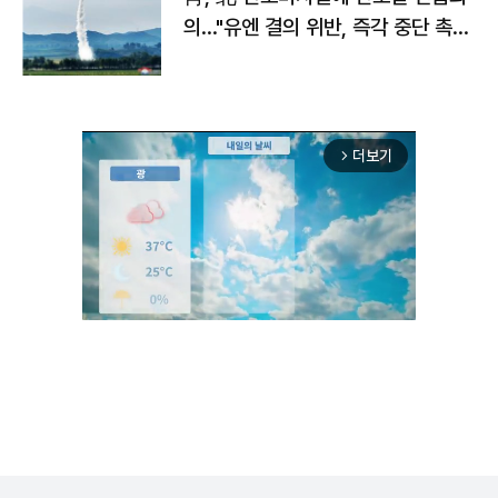
의…"유엔 결의 위반, 즉각 중단 촉
구"
더보기
arrow_forward_ios
Unmute