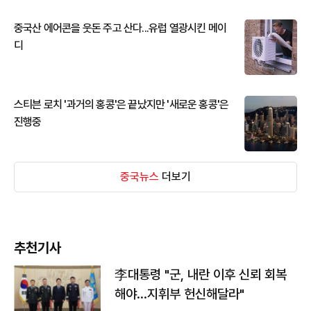
중국산 에어콘을 웃돈 주고 산다...유럽 열광시킨 메이
디
스티븐 로치 '과거의 홍콩'은 끝났지만 '새로운 홍콩'은
진행중
중국뉴스
더보기
추천기사
李대통령 "군, 내란 이후 신뢰 회복
해야…지휘부 헌신해달라"