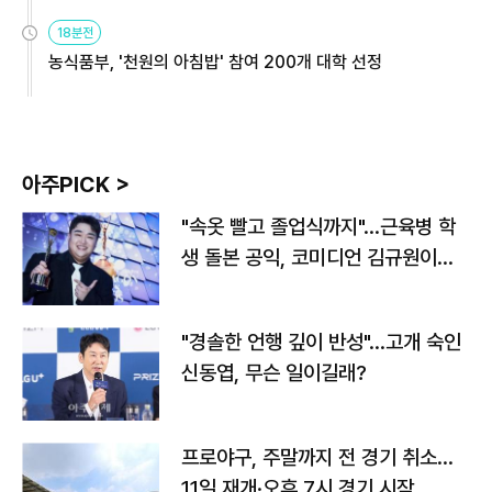
원
18분전
농식품부, '천원의 아침밥' 참여 200개 대학 선정
아주PICK >
"속옷 빨고 졸업식까지"…근육병 학
생 돌본 공익, 코미디언 김규원이었
다
"경솔한 언행 깊이 반성"…고개 숙인
신동엽, 무슨 일이길래?
프로야구, 주말까지 전 경기 취소…
11일 재개·오후 7시 경기 시작