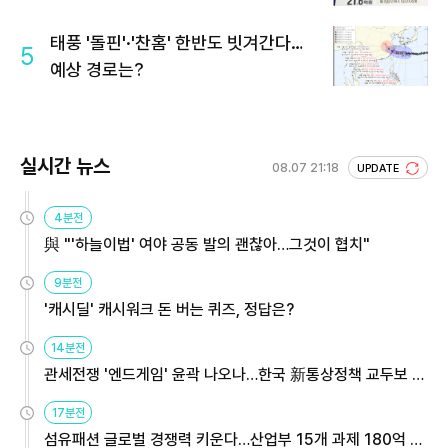
회 주목
태풍 '돌핀'·'찬홈' 한반도 빗겨간다…
5
예상 경로는?
실시간 뉴스
08.07 21:18
UPDATE
4분전
與 "'하늘이법' 여야 공동 발의 괜찮아…그것이 협치"
9분전
'캐시딜' 캐시워크 돈 버는 퀴즈, 정답은?
14분전
관세전쟁 '엔드게임' 윤곽 나오나…한국 新통상정책 교두보 활
용해야
17분전
섬유패션 글로벌 경쟁력 키운다…산업부 15개 과제 180억 지