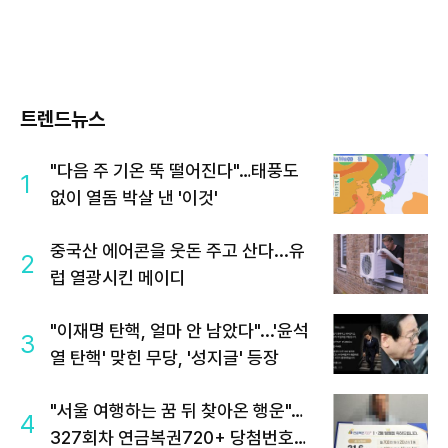
트렌드뉴스
"다음 주 기온 뚝 떨어진다"…태풍도
1
없이 열돔 박살 낸 '이것'
중국산 에어콘을 웃돈 주고 산다...유
2
럽 열광시킨 메이디
"이재명 탄핵, 얼마 안 남았다"...'윤석
3
열 탄핵' 맞힌 무당, '성지글' 등장
"서울 여행하는 꿈 뒤 찾아온 행운"…
4
327회차 연금복권720+ 당첨번호조