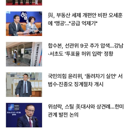
與, 부동산 세제 개편안 비판 오세훈
에 '맹공'…"공급 억제기"
합수본, 선관위 9곳 추가 압색…강남
·서초도 '투표율 허위 입력' 정황
국민의힘 윤리위, '돌려차기 실언' 서
범수·진종오 징계절차 개시
위성락, 스틸 美대사와 상견례…한미
관계 발전 논의