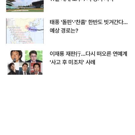
태풍 '돌핀'·'찬홈' 한반도 빗겨간다…
예상 경로는?
이재룡 재판行…다시 떠오른 연예계
'사고 후 미조치' 사례