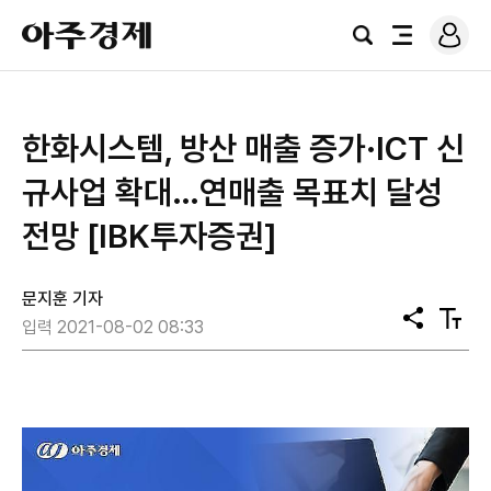
로
아
그
검
전
주
인
색
체
경
메
제
뉴
​한화시스템, 방산 매출 증가·ICT 신
규사업 확대…연매출 목표치 달성
전망 [IBK투자증권]
문지훈 기자
공
텍
입력 2021-08-02 08:33
유
스
트
크
기