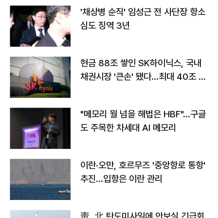
'채상병 순직' 임성근 전 사단장 항소
심도 징역 3년
현금 88조 쌓인 SK하이닉스, 국내
채권시장 '큰손' 됐다…최대 40조 투
자
"메모리 월 넘을 해법은 HBF"…구글
도 주목한 차세대 AI 메모리
이란·오만, 호르무즈 '중앙항로 통항'
추진…입항은 이란 관리
靑, 北 탄도미사일에 안보실 긴급회