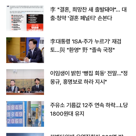
李 "결혼, 희망찬 새 출발돼야"… 대
출·청약 '결혼 페널티' 손본다
李대통령 'ISA·주가 누르기' 재검
토…與 "환영" 野 "졸속 국정"
이임생이 밝힌 '빵집 회동' 전말…"정
몽규, 홍명보로 하라 지시"
주유소 기름값 12주 연속 하락…L당
1800원대 유지