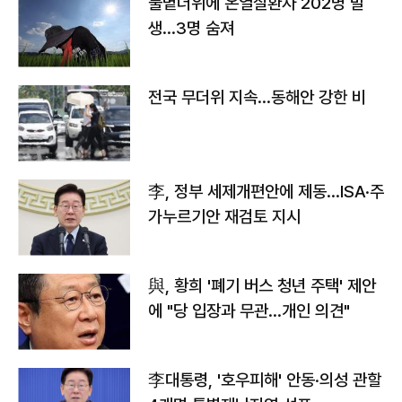
불볕더위에 온열질환자 202명 발
생…3명 숨져
전국 무더위 지속…동해안 강한 비
李, 정부 세제개편안에 제동…ISA·주
가누르기안 재검토 지시
與, 황희 '폐기 버스 청년 주택' 제안
에 "당 입장과 무관…개인 의견"
李대통령, '호우피해' 안동·의성 관할