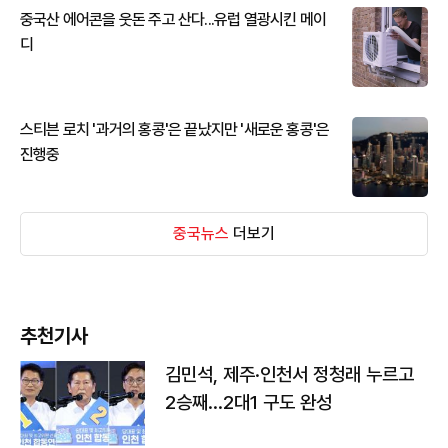
중국산 에어콘을 웃돈 주고 산다...유럽 열광시킨 메이
디
스티븐 로치 '과거의 홍콩'은 끝났지만 '새로운 홍콩'은
진행중
중국뉴스
더보기
추천기사
김민석, 제주·인천서 정청래 누르고
2승째…2대1 구도 완성