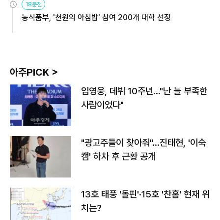
18분전
농식품부, '천원의 아침밥' 참여 200개 대학 선정
아주PICK >
임영웅, 데뷔 10주년…"난 늘 부족한
사람이었다"
"광고주들이 찾아줘"…진태현, '이숙
캠' 하차 후 근황 공개
13호 태풍 '돌핀'·15호 '찬홈' 현재 위
치는?