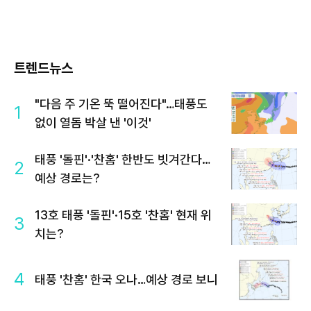
트렌드뉴스
"다음 주 기온 뚝 떨어진다"…태풍도
1
없이 열돔 박살 낸 '이것'
태풍 '돌핀'·'찬홈' 한반도 빗겨간다…
2
예상 경로는?
13호 태풍 '돌핀'·15호 '찬홈' 현재 위
3
치는?
4
태풍 '찬홈' 한국 오나…예상 경로 보니