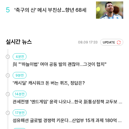
5
'축구의 신' 메시 부친상…향년 68세
실시간 뉴스
08.09 17:33
UPDATE
4분전
與 "'하늘이법' 여야 공동 발의 괜찮아…그것이 협치"
9분전
'캐시딜' 캐시워크 돈 버는 퀴즈, 정답은?
14분전
관세전쟁 '엔드게임' 윤곽 나오나…한국 新통상정책 교두보 활
용해야
17분전
섬유패션 글로벌 경쟁력 키운다…산업부 15개 과제 180억 지
원