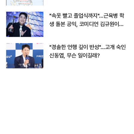
"속옷 빨고 졸업식까지"…근육병 학
생 돌본 공익, 코미디언 김규원이었
다
"경솔한 언행 깊이 반성"…고개 숙인
신동엽, 무슨 일이길래?