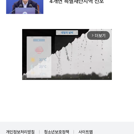
4개면 특별재난지역 선포
더보기
arrow_forward_ios
Unmute
개인정보처리방침
청소년보호정책
사이트맵