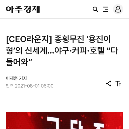
로
아
그
검
전
주
인
색
체
경
메
제
뉴
​[CEO라운지] 종횡무진 ‘용진이
형’의 신세계…야구·커피·호텔 “다
들어와”
이재훈 기자
공
텍
입력 2021-08-01 06:00
유
스
트
크
기