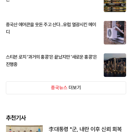
중국산 에어콘을 웃돈 주고 산다...유럽 열광시킨 메이
디
스티븐 로치 '과거의 홍콩'은 끝났지만 '새로운 홍콩'은
진행중
중국뉴스
더보기
추천기사
李대통령 "군, 내란 이후 신뢰 회복