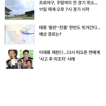
프로야구, 주말까지 전 경기 취소…
11일 재개·오후 7시 경기 시작
태풍 '돌핀'·'찬홈' 한반도 빗겨간다…
예상 경로는?
이재룡 재판行…다시 떠오른 연예계
'사고 후 미조치' 사례