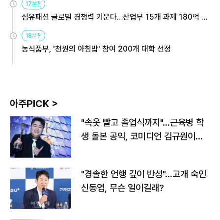
17분전
섬유패션 글로벌 경쟁력 키운다…산업부 15개 과제 180억 지
원
18분전
농식품부, '천원의 아침밥' 참여 200개 대학 선정
아주PICK >
"속옷 빨고 졸업식까지"…근육병 학
생 돌본 공익, 코미디언 김규원이었
다
"경솔한 언행 깊이 반성"…고개 숙인
신동엽, 무슨 일이길래?