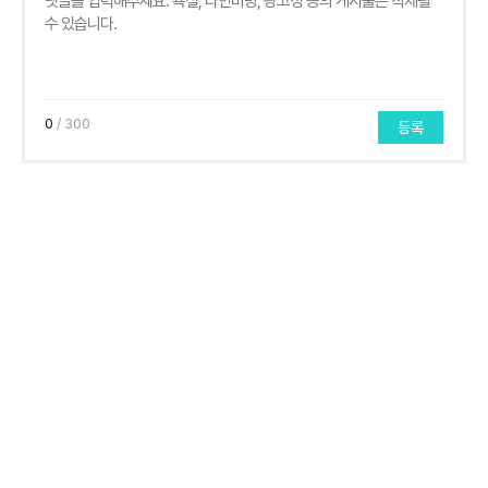
0
/ 300
등록