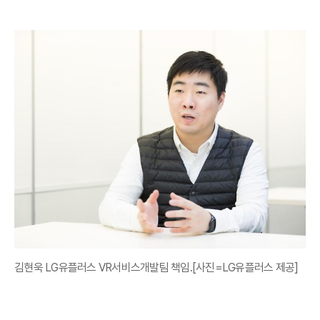
김현욱 LG유플러스 VR서비스개발팀 책임.[사진=LG유플러스 제공]