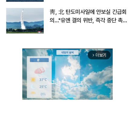
靑, 北 탄도미사일에 안보실 긴급회
의…"유엔 결의 위반, 즉각 중단 촉
구"
더보기
arrow_forward_ios
Unmute