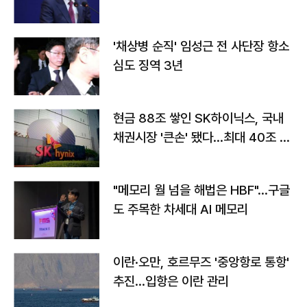
'채상병 순직' 임성근 전 사단장 항소
심도 징역 3년
현금 88조 쌓인 SK하이닉스, 국내
채권시장 '큰손' 됐다…최대 40조 투
자
"메모리 월 넘을 해법은 HBF"…구글
도 주목한 차세대 AI 메모리
이란·오만, 호르무즈 '중앙항로 통항'
추진…입항은 이란 관리