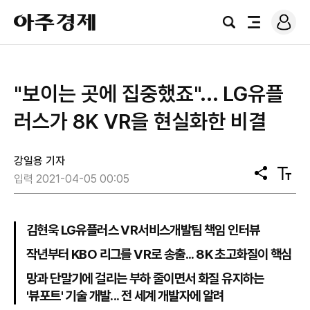
로
아
그
검
전
주
인
색
체
경
메
제
뉴
"보이는 곳에 집중했죠"... LG유플
러스가 8K VR을 현실화한 비결
강일용 기자
공
텍
입력 2021-04-05 00:05
유
스
트
크
기
김현욱 LG유플러스 VR서비스개발팀 책임 인터뷰
작년부터 KBO 리그를 VR로 송출... 8K 초고화질이 핵심
망과 단말기에 걸리는 부하 줄이면서 화질 유지하는
'뷰포트' 기술 개발... 전 세계 개발자에 알려