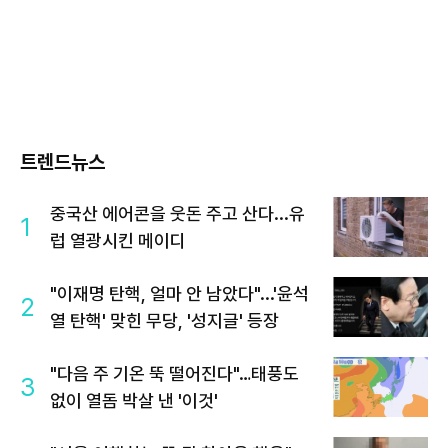
트렌드뉴스
중국산 에어콘을 웃돈 주고 산다...유
1
럽 열광시킨 메이디
"이재명 탄핵, 얼마 안 남았다"...'윤석
2
열 탄핵' 맞힌 무당, '성지글' 등장
"다음 주 기온 뚝 떨어진다"…태풍도
3
없이 열돔 박살 낸 '이것'