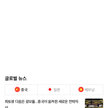
글로벌 뉴스
중국
일본
베트남
희토류 다음은 광모듈…중국이 움켜쥔 새로운 전략자
산