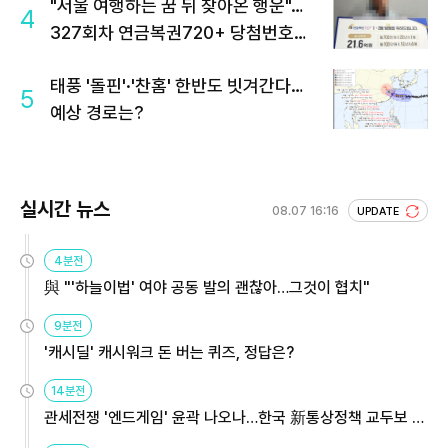
"서울 여행하는 꿈 뒤 찾아온 행운"…
4
327회차 연금복권720+ 당첨번호조
회 주목
태풍 '돌핀'·'찬홈' 한반도 빗겨간다…
5
예상 경로는?
실시간 뉴스
08.07 16:16
UPDATE
4분전
與 "'하늘이법' 여야 공동 발의 괜찮아…그것이 협치"
9분전
'캐시딜' 캐시워크 돈 버는 퀴즈, 정답은?
14분전
관세전쟁 '엔드게임' 윤곽 나오나…한국 新통상정책 교두보 활
용해야