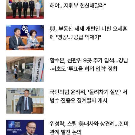
해야…지휘부 헌신해달라"
與, 부동산 세제 개편안 비판 오세훈
에 '맹공'…"공급 억제기"
합수본, 선관위 9곳 추가 압색…강남
·서초도 '투표율 허위 입력' 정황
국민의힘 윤리위, '돌려차기 실언' 서
범수·진종오 징계절차 개시
위성락, 스틸 美대사와 상견례…한미
관계 발전 논의