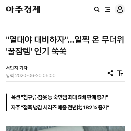
로
아
그
검
전
주
인
색
체
경
메
제
뉴
"열대야 대비하자"…일찍 온 무더위
'꿀잠템' 인기 쑥쑥
서민지 기자
공
텍
입력 2020-06-20 06:00
유
스
트
크
기
옥션 "침구류·잠옷 등 숙면템 최대 5배 판매 증가"
자주 "접촉 냉감 시리즈 매출 전년比 182% 증가"