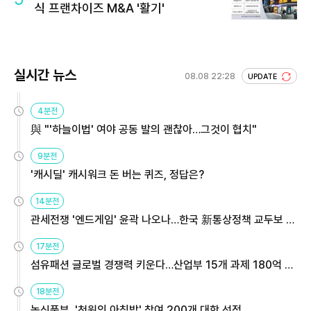
식 프랜차이즈 M&A '활기'
실시간 뉴스
08.08 22:28
UPDATE
4분전
與 "'하늘이법' 여야 공동 발의 괜찮아…그것이 협치"
9분전
'캐시딜' 캐시워크 돈 버는 퀴즈, 정답은?
14분전
관세전쟁 '엔드게임' 윤곽 나오나…한국 新통상정책 교두보 활
용해야
17분전
섬유패션 글로벌 경쟁력 키운다…산업부 15개 과제 180억 지
원
18분전
농식품부, '천원의 아침밥' 참여 200개 대학 선정