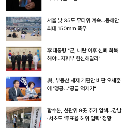
서울 낮 35도 무더위 계속…동해안
최대 150㎜ 폭우
李대통령 "군, 내란 이후 신뢰 회복
해야…지휘부 헌신해달라"
與, 부동산 세제 개편안 비판 오세훈
에 '맹공'…"공급 억제기"
합수본, 선관위 9곳 추가 압색…강남
·서초도 '투표율 허위 입력' 정황