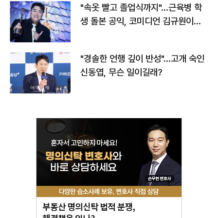
"속옷 빨고 졸업식까지"…근육병 학
생 돌본 공익, 코미디언 김규원이었
다
"경솔한 언행 깊이 반성"…고개 숙인
신동엽, 무슨 일이길래?