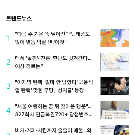
트렌드뉴스
"다음 주 기온 뚝 떨어진다"…태풍도
1
없이 열돔 박살 낸 '이것'
태풍 '돌핀'·'찬홈' 한반도 빗겨간다…
2
예상 경로는?
"이재명 탄핵, 얼마 안 남았다"...'윤석
3
열 탄핵' 맞힌 무당, '성지글' 등장
"서울 여행하는 꿈 뒤 찾아온 행운"…
4
327회차 연금복권720+ 당첨번호조
회 주목
버거·커피·치킨까지 줄줄이 매물…외
5