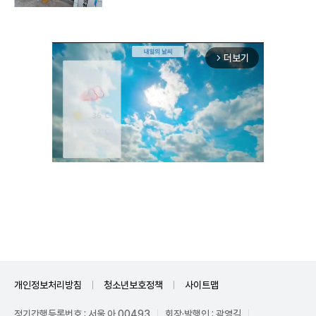
더보기
arrow_forward_ios
Unmute
개인정보처리방침
청소년보호정책
사이트맵
정기간행등록번호 : 서울 아 00493
회장·발행인 : 곽영길