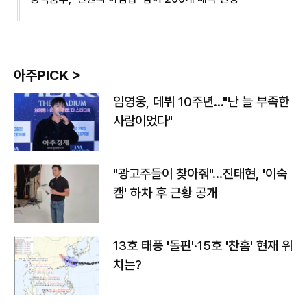
아주PICK >
임영웅, 데뷔 10주년…"난 늘 부족한
사람이었다"
"광고주들이 찾아줘"…진태현, '이숙
캠' 하차 후 근황 공개
13호 태풍 '돌핀'·15호 '찬홈' 현재 위
치는?