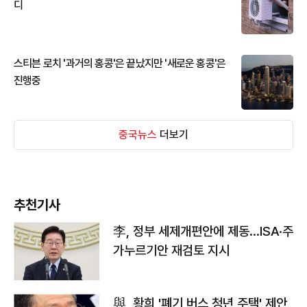
디
스티븐 로치 '과거의 홍콩'은 끝났지만 '새로운 홍콩'은
진행중
중국뉴스
더보기
추천기사
李, 정부 세제개편안에 제동…ISA·주
가누르기안 재검토 지시
與, 황희 '폐기 버스 청년 주택' 제안