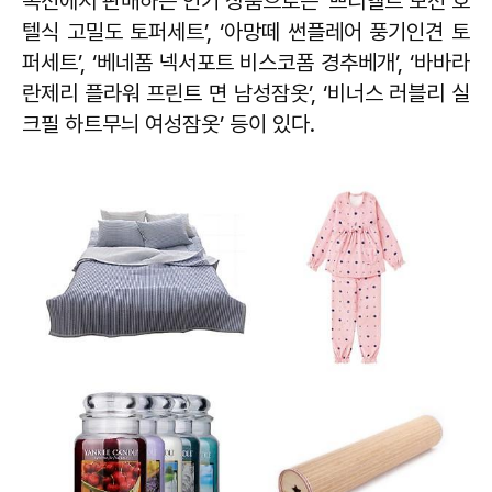
옥션에서 판매하는 인기 상품으로는 ‘쁘리엘르 모션 호
텔식 고밀도 토퍼세트’, ‘아망떼 썬플레어 풍기인견 토
퍼세트’, ‘베네폼 넥서포트 비스코폼 경추베개’, ‘바바라
란제리 플라워 프린트 면 남성잠옷’, ‘비너스 러블리 실
크필 하트무늬 여성잠옷’ 등이 있다.