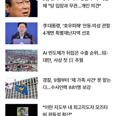
에 "당 입장과 무관…개인 의견"
李대통령, '호우피해' 안동·의성 관할
4개면 특별재난지역 선포
AI 반도체가 뒤집은 수출 순위…韓·
대만, 사상 첫 日 추월
경찰, 9월부터 '제 가족 사건' 못 맡는
다…수사인력 881명 보강
"이란 지도부 내 최고지도자 모즈타
바 위독설 확산"