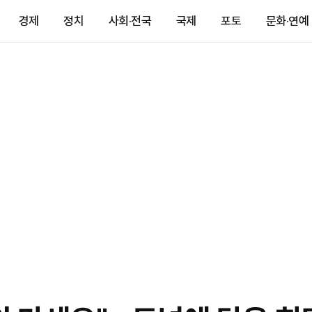
경제
정치
사회·전국
국제
포토
문화·연예