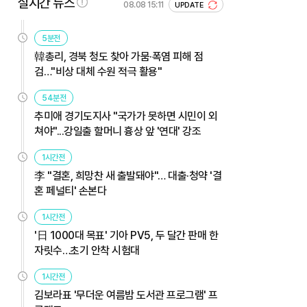
실시간 뉴스
08.08 15:11
UPDATE
5분전
韓총리, 경북 청도 찾아 가뭄·폭염 피해 점
검…"비상 대체 수원 적극 활용"
54분전
추미애 경기도지사 "국가가 못하면 시민이 외
쳐야"...강일출 할머니 흉상 앞 '연대' 강조
1시간전
李 "결혼, 희망찬 새 출발돼야"… 대출·청약 '결
혼 페널티' 손본다
1시간전
'日 1000대 목표' 기아 PV5, 두 달간 판매 한
자릿수…초기 안착 시험대
1시간전
김보라표 '무더운 여름밤 도서관 프로그램' 프