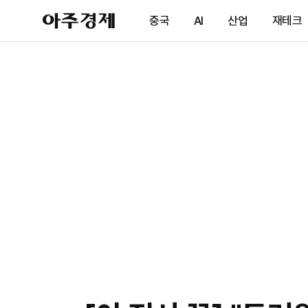
아
중국
AI
산업
재테크
주
경
제