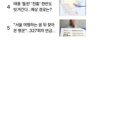
태풍 '돌핀'·'찬홈' 한반도
4
빗겨간다…예상 경로는?
"서울 여행하는 꿈 뒤 찾아
5
온 행운"…327회차 연금
복권720+ 당첨번호조회
주목