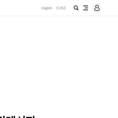
로
English
日本語
그
검
전
인
색
체
메
뉴