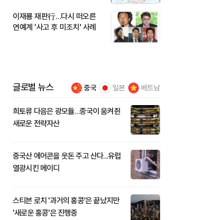
이재룡 재판行…다시 떠오른
연예계 '사고 후 미조치' 사례
글로벌 뉴스
중국
일본
베트남
희토류 다음은 광모듈…중국이 움켜쥔
새로운 전략자산
중국산 에어콘을 웃돈 주고 산다...유럽
열광시킨 메이디
스티븐 로치 '과거의 홍콩'은 끝났지만
'새로운 홍콩'은 진행중