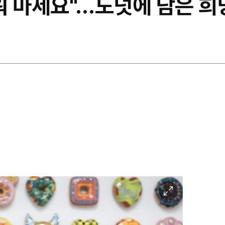
려워 마세요"…도넛에 담은 
이
미
지