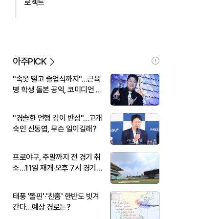
로젝트
아주PICK
"속옷 빨고 졸업식까지"…근육
병 학생 돌본 공익, 코미디언 김
규원이었다
"경솔한 언행 깊이 반성"…고개
숙인 신동엽, 무슨 일이길래?
프로야구, 주말까지 전 경기 취
소…11일 재개·오후 7시 경기
시작
태풍 '돌핀'·'찬홈' 한반도 빗겨
간다…예상 경로는?