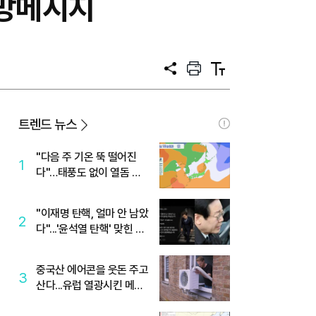
희망메시지
공
프
텍
유
린
스
트
트
크
기
트렌드 뉴스
"다음 주 기온 뚝 떨어진
1
다"…태풍도 없이 열돔 박
살 낸 '이것'
"이재명 탄핵, 얼마 안 남았
2
다"...'윤석열 탄핵' 맞힌 무
당, '성지글' 등장
중국산 에어콘을 웃돈 주고
3
산다...유럽 열광시킨 메이
디