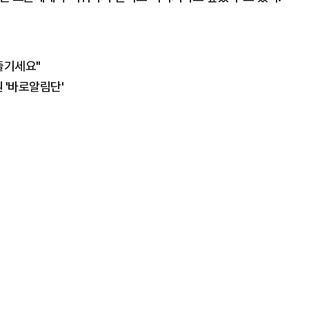
즐기세요"
 '바로알림단'