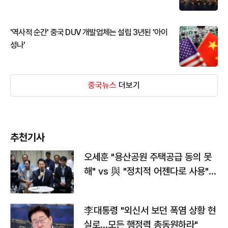
'역사적 순간' 중국 DUV 개발업체는 설립 3년된 '아이
성나'
중국뉴스
더보기
추천기사
오세훈 "용산공원 주택공급 동의 못
해" vs 與 "정치적 어젠다로 사용"
맞불
李대통령 "외신서 보던 폭염 상황 현
실로…모든 행정력 총동원하라"