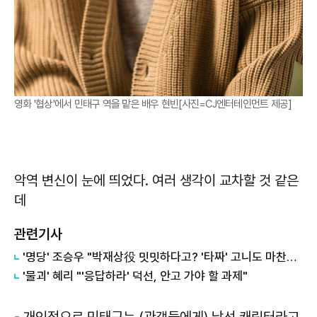
영화 '협상'에서 민태구 역을 맡은 배우 현빈[사진=CJ엔터테인먼트 제공]
악역 변신이 눈에 띄었다. 여러 생각이 교차할 것 같은
데
관련기사
'명당' 조승우 "박재상役 밋밋하다고? '타짜' 고니도 마찬가지"
'물괴' 혜리 "'응답하라' 덕선, 안고 가야 할 과제"