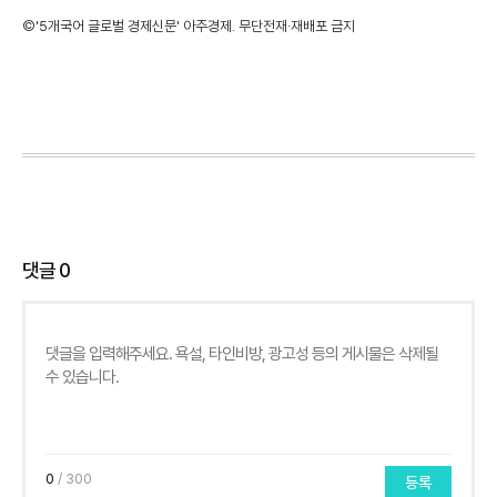
©'5개국어 글로벌 경제신문' 아주경제. 무단전재·재배포 금지
댓글
0
0
/ 300
등록