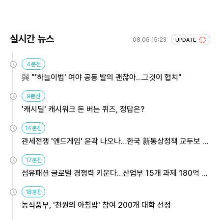
실시간 뉴스
08.06 15:23
UPDATE
4분전
與 "'하늘이법' 여야 공동 발의 괜찮아…그것이 협치"
9분전
'캐시딜' 캐시워크 돈 버는 퀴즈, 정답은?
14분전
관세전쟁 '엔드게임' 윤곽 나오나…한국 新통상정책 교두보 활
용해야
17분전
섬유패션 글로벌 경쟁력 키운다…산업부 15개 과제 180억 지
원
18분전
농식품부, '천원의 아침밥' 참여 200개 대학 선정