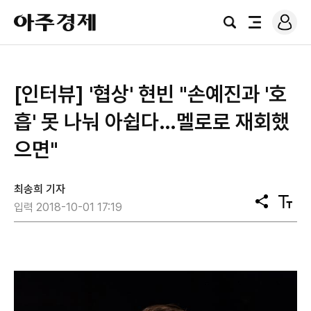
로
아
그
검
전
주
인
색
체
경
메
제
뉴
[인터뷰] '협상' 현빈 "손예진과 '호
흡' 못 나눠 아쉽다…멜로로 재회했
으면"
최송희 기자
공
텍
입력 2018-10-01 17:19
유
스
트
크
기