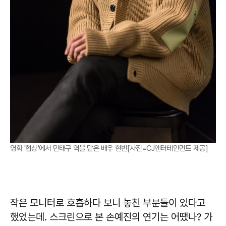
영화 '협상'에서 민태구 역을 맡은 배우 현빈[사진=CJ엔터테인먼트 제공]
작은 모니터로 호흡하다 보니 놓친 부분들이 있다고
했었는데. 스크린으로 본 손예진의 연기는 어땠나? 가