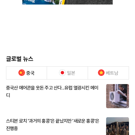
글로벌 뉴스
중국
일본
베트남
중국산 에어콘을 웃돈 주고 산다...유럽 열광시킨 메이
디
스티븐 로치 '과거의 홍콩'은 끝났지만 '새로운 홍콩'은
진행중