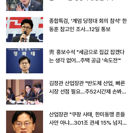
종합특검, '계엄 당정대 회의 참석' 한
동훈 참고인 조사...12일 통보
靑 홍보수석 "세금으로 집값 잡겠다
는 생각 없어…주택 공급 '속도전'"
김정관 산업장관 "반도체 산업, 빠른
시장 선점 필요…주52시간제 손봐
야"
산업장관 "쿠팡 사태, 한미동맹 흔들
사안 아냐…301조 관세 15% 넘지
않도록 협의"