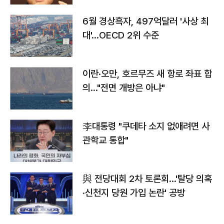
6월 경상흑자, 497억달러 '사상 최
대'…OECD 2위 수준
이란·오만, 호르무즈 새 항로 좌표 합
의…"전면 개방은 아냐"
李대통령 "쿠데타 소지 없애려면 사
관학교 통합"
與 전당대회 2차 토론회…'탈당 의혹
·신천지 당원 가입 논란' 공방