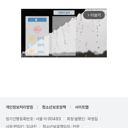
더보기
arrow_forward_ios
Unmute
개인정보처리방침
청소년보호정책
사이트맵
정기간행등록번호 : 서울 아 00493
회장·발행인 : 곽영길
사장·편집인 : 임규진
청소년보호책임자 : 전운