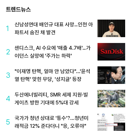
트렌드뉴스
신남성연대 배인규 대표 사망…인천 아
1
파트서 숨진 채 발견
샌디스크, AI 수요에 '매출 4.7배'…가
2
이던스 실망에 '주가는 하락'
"이재명 탄핵, 얼마 안 남았다"...'윤석
3
열 탄핵' 맞힌 무당, '성지글' 등장
두산에너빌리티, SMR 세제 지원·빌
4
게이츠 방한 기대에 5%대 강세
국가가 청년 상대로 '통수'?...청년미
5
래적금 12% 준다더니 "응, 오류야"