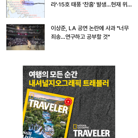
라'·15호 태풍 '찬홈' 발생…현재 위
치와 이동경로는?
이상준, LA 공연 논란에 사과 "너무
죄송…연구하고 공부할 것"