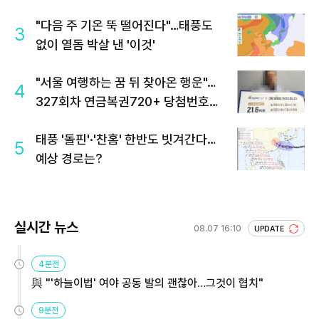
"다음 주 기온 뚝 떨어진다"…태풍도
3
없이 열돔 박살 낸 '이것'
"서울 여행하는 꿈 뒤 찾아온 행운"…
4
327회차 연금복권720+ 당첨번호조
회 주목
태풍 '돌핀'·'찬홈' 한반도 빗겨간다…
5
예상 경로는?
실시간 뉴스
08.07 16:10
UPDATE
4분전
與 "'하늘이법' 여야 공동 발의 괜찮아…그것이 협치"
9분전