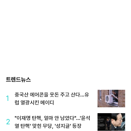
트렌드뉴스
중국산 에어콘을 웃돈 주고 산다...유
1
럽 열광시킨 메이디
"이재명 탄핵, 얼마 안 남았다"...'윤석
2
열 탄핵' 맞힌 무당, '성지글' 등장