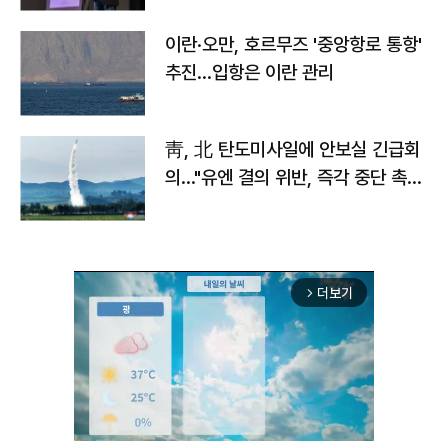
이란·오만, 호르무즈 '중앙항로 통항'
추진…입항은 이란 관리
靑, 北 탄도미사일에 안보실 긴급회
의…"유엔 결의 위반, 즉각 중단 촉
구"
더보기
arrow_forward_ios