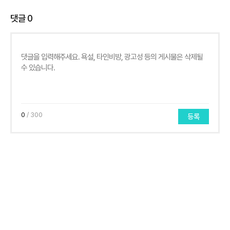
댓글
0
0
/ 300
등록