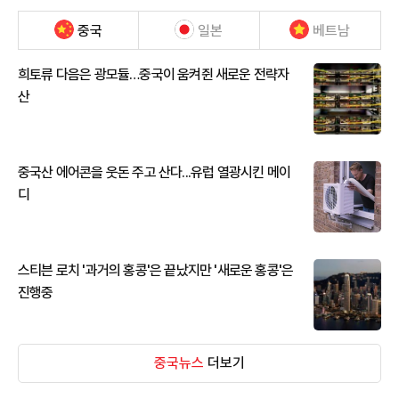
중국
일본
베트남
희토류 다음은 광모듈…중국이 움켜쥔 새로운 전략자
산
중국산 에어콘을 웃돈 주고 산다...유럽 열광시킨 메이
디
스티븐 로치 '과거의 홍콩'은 끝났지만 '새로운 홍콩'은
진행중
중국뉴스
더보기