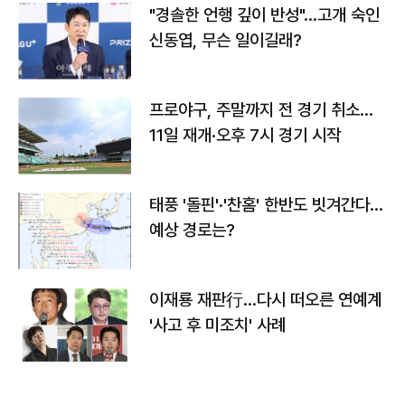
"경솔한 언행 깊이 반성"…고개 숙인
신동엽, 무슨 일이길래?
프로야구, 주말까지 전 경기 취소…
11일 재개·오후 7시 경기 시작
태풍 '돌핀'·'찬홈' 한반도 빗겨간다…
예상 경로는?
이재룡 재판行…다시 떠오른 연예계
'사고 후 미조치' 사례