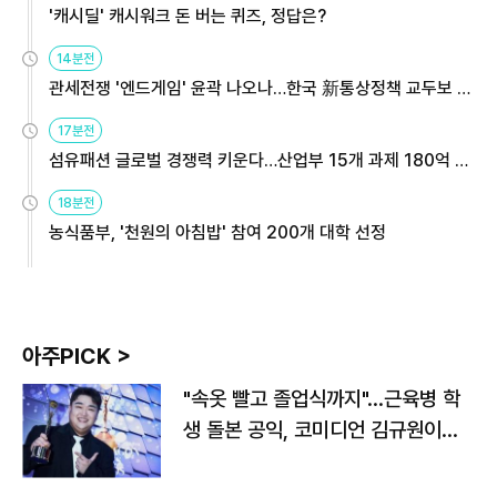
'캐시딜' 캐시워크 돈 버는 퀴즈, 정답은?
14분전
관세전쟁 '엔드게임' 윤곽 나오나…한국 新통상정책 교두보 활
용해야
17분전
섬유패션 글로벌 경쟁력 키운다…산업부 15개 과제 180억 지
원
18분전
농식품부, '천원의 아침밥' 참여 200개 대학 선정
아주PICK >
"속옷 빨고 졸업식까지"…근육병 학
생 돌본 공익, 코미디언 김규원이었
다