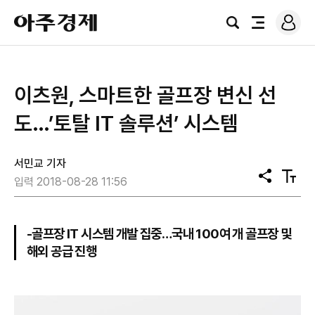
로
아
그
검
전
주
인
색
체
경
메
제
뉴
이츠원, 스마트한 골프장 변신 선
도…’토탈 IT 솔루션’ 시스템
서민교 기자
공
텍
입력 2018-08-28 11:56
유
스
트
크
기
-골프장 IT 시스템 개발 집중…국내 100여 개 골프장 및
해외 공급 진행