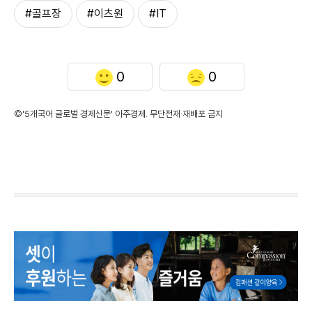
#골프장
#이츠원
#IT
0
0
©'5개국어 글로벌 경제신문' 아주경제. 무단전재·재배포 금지