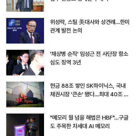
위성락, 스틸 美대사와 상견례…한미
관계 발전 논의
'채상병 순직' 임성근 전 사단장 항소
심도 징역 3년
현금 88조 쌓인 SK하이닉스, 국내
채권시장 '큰손' 됐다…최대 40조 투
자
"메모리 월 넘을 해법은 HBF"…구글
도 주목한 차세대 AI 메모리