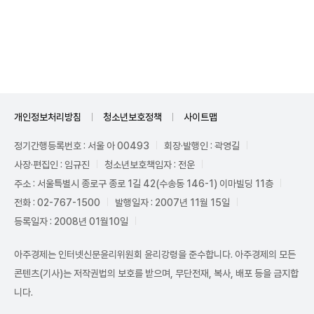
Unmute
개인정보처리방침
청소년보호정책
사이트맵
정기간행등록번호 : 서울 아 00493
회장·발행인 : 곽영길
사장·편집인 : 임규진
청소년보호책임자 : 전운
주소 : 서울특별시 종로구 종로 1길 42(수송동 146-1) 이마빌딩 11층
전화 : 02-767-1500
발행일자 : 2007년 11월 15일
등록일자 : 2008년 01월10일
아주경제는 인터넷신문윤리위원회 윤리강령을 준수합니다. 아주경제의 모든
콘텐츠(기사)는 저작권법의 보호를 받으며, 무단전재, 복사, 배포 등을 금지합
니다.