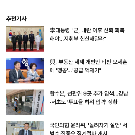
추천기사
李대통령 "군, 내란 이후 신뢰 회복
해야…지휘부 헌신해달라"
與, 부동산 세제 개편안 비판 오세훈
에 '맹공'…"공급 억제기"
합수본, 선관위 9곳 추가 압색…강남
·서초도 '투표율 허위 입력' 정황
국민의힘 윤리위, '돌려차기 실언' 서
범수·진종오 징계절차 개시