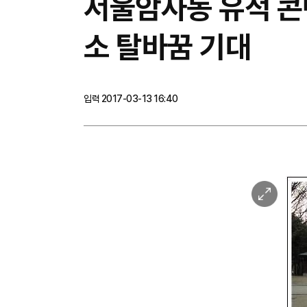
서울암사동 유적 콘
소 탈바꿈 기대
입력 2017-03-13 16:40
이
미
지
확
대