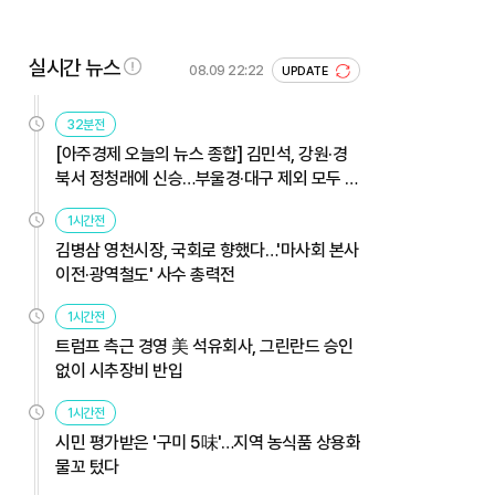
실시간 뉴스
08.09 22:22
UPDATE
32분전
[아주경제 오늘의 뉴스 종합] 김민석, 강원·경
북서 정청래에 신승…부울경·대구 제외 모두 웃
었다 外
1시간전
김병삼 영천시장, 국회로 향했다…'마사회 본사
이전·광역철도' 사수 총력전
1시간전
트럼프 측근 경영 美 석유회사, 그린란드 승인
없이 시추장비 반입
1시간전
시민 평가받은 '구미 5味'…지역 농식품 상용화
물꼬 텄다