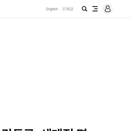
로
English
日本語
그
검
전
인
색
체
메
뉴