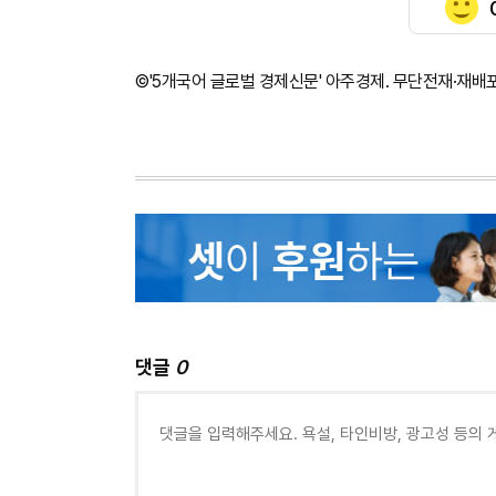
©'5개국어 글로벌 경제신문' 아주경제. 무단전재·재배
댓글
0