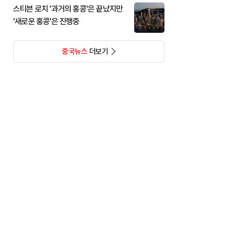
스티븐 로치 '과거의 홍콩'은 끝났지만
'새로운 홍콩'은 진행중
중국뉴스
더보기