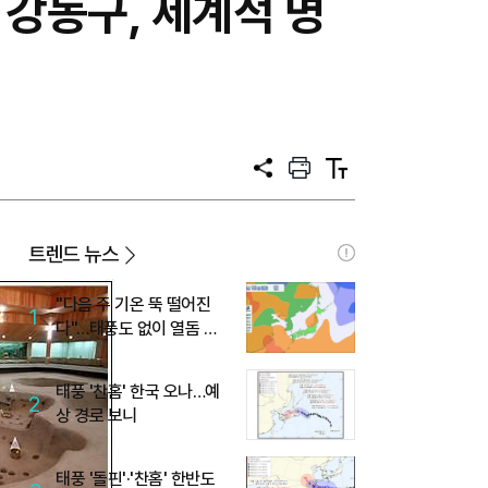
 강동구, 세계적 명
공
프
텍
유
린
스
트
트
크
기
트렌드 뉴스
"다음 주 기온 뚝 떨어진
1
다"…태풍도 없이 열돔 박
살 낸 '이것'
태풍 '찬홈' 한국 오나…예
2
상 경로 보니
태풍 '돌핀'·'찬홈' 한반도