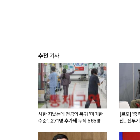
추천
기사
시한 지났는데 전공의 복귀 '미미한
[르포] '중
수준'...271명 추가돼 누적 565명
전…전투기
련(영상)