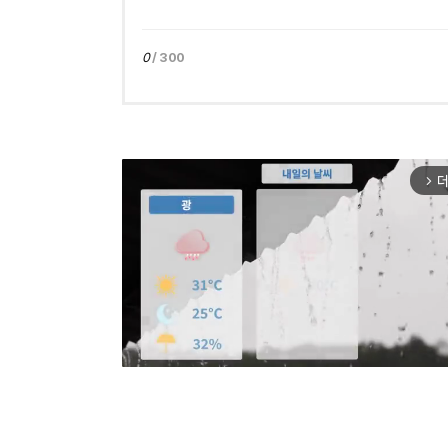
0
/ 300
더
arrow_forward_ios
Mut