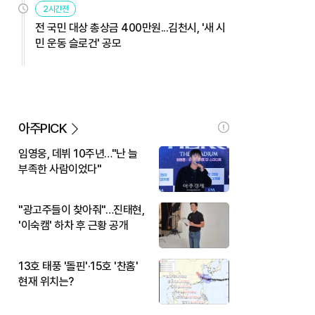
2시간전
전 국민 대상 총상금 400만원...김천시, '새 시
민 운동 슬로건' 공모
아주PICK
임영웅, 데뷔 10주년…"난 늘
부족한 사람이었다"
"광고주들이 찾아줘"…진태현,
'이숙캠' 하차 후 근황 공개
13호 태풍 '돌핀'·15호 '찬홈'
현재 위치는?