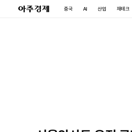
아
중국
AI
산업
재테크
주
경
제