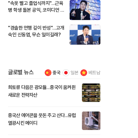
"속옷 빨고 졸업식까지"…근육
병 학생 돌본 공익, 코미디언 김
규원이었다
"경솔한 언행 깊이 반성"…고개
숙인 신동엽, 무슨 일이길래?
글로벌 뉴스
중국
일본
베트남
희토류 다음은 광모듈…중국이 움켜쥔
새로운 전략자산
중국산 에어콘을 웃돈 주고 산다...유럽
열광시킨 메이디