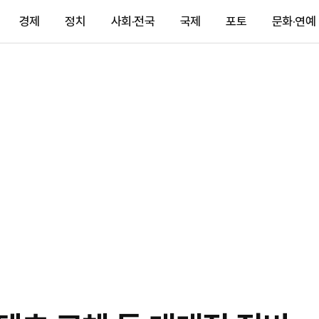
경제
정치
사회·전국
국제
포토
문화·연예