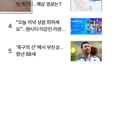
3
빗겨간다…예상 경로는?
"오늘 저녁 상암 피하세
4
요"…맨시티·이강인·리센느
뜬다, 6호선 혼잡 예상
'축구의 신' 메시 부친상…
5
향년 68세