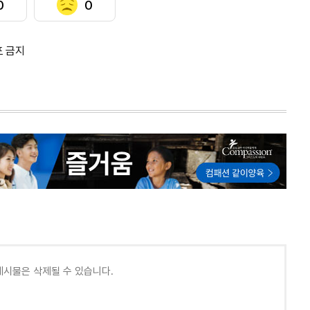
0
0
포 금지