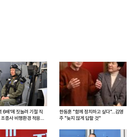
력 6배'에 짓눌려 기절 직
한동훈 "함께 정치하고 싶다"…김영
 조종사 비행환경 적응훈
주 "늦지 않게 답할 것"