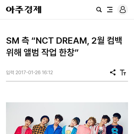
로
아
그
검
전
주
인
색
체
경
메
제
뉴
SM 측 “NCT DREAM, 2월 컴백
위해 앨범 작업 한창”
입력 2017-01-26 16:12
공
텍
유
스
트
크
기