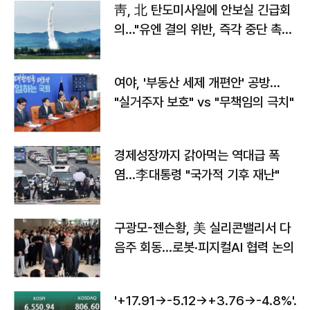
靑, 北 탄도미사일에 안보실 긴급회
의…"유엔 결의 위반, 즉각 중단 촉
구"
여야, '부동산 세제 개편안' 공방…
"실거주자 보호" vs "무책임의 극치"
경제성장까지 갉아먹는 역대급 폭
염…李대통령 "국가적 기후 재난"
구광모-젠슨황, 美 실리콘밸리서 다
음주 회동…로봇·피지컬AI 협력 논의
'+17.91→-5.12→+3.76→-4.8%'…'