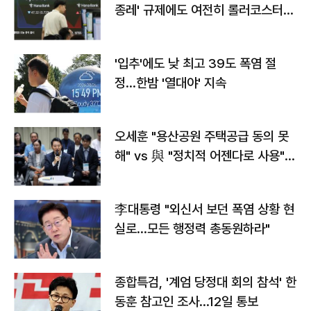
종레' 규제에도 여전히 롤러코스터
타는 코스피
'입추'에도 낮 최고 39도 폭염 절
정…한밤 '열대야' 지속
오세훈 "용산공원 주택공급 동의 못
해" vs 與 "정치적 어젠다로 사용"
맞불
李대통령 "외신서 보던 폭염 상황 현
실로…모든 행정력 총동원하라"
종합특검, '계엄 당정대 회의 참석' 한
동훈 참고인 조사...12일 통보