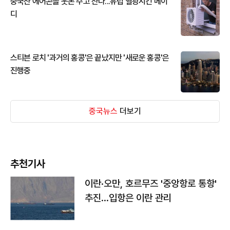
중국산 에어콘을 웃돈 주고 산다...유럽 열광시킨 메이
디
스티븐 로치 '과거의 홍콩'은 끝났지만 '새로운 홍콩'은
진행중
중국뉴스
더보기
추천기사
이란·오만, 호르무즈 '중앙항로 통항'
추진…입항은 이란 관리