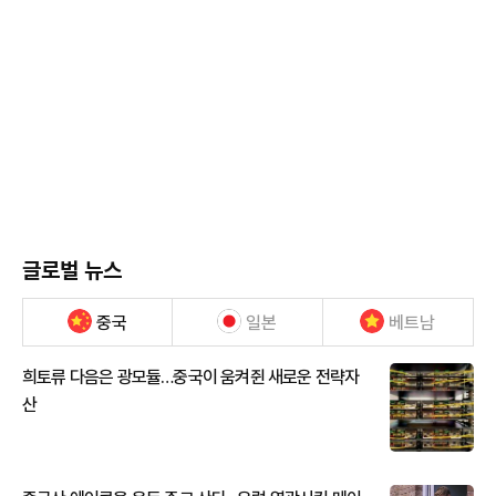
글로벌 뉴스
중국
일본
베트남
희토류 다음은 광모듈…중국이 움켜쥔 새로운 전략자
산