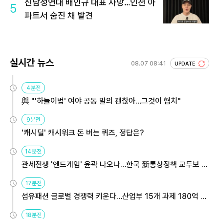
신남성연대 배인규 대표 사망…인천 아
5
파트서 숨진 채 발견
실시간 뉴스
08.07 08:41
UPDATE
4분전
與 "'하늘이법' 여야 공동 발의 괜찮아…그것이 협치"
9분전
'캐시딜' 캐시워크 돈 버는 퀴즈, 정답은?
14분전
관세전쟁 '엔드게임' 윤곽 나오나…한국 新통상정책 교두보 활
용해야
17분전
섬유패션 글로벌 경쟁력 키운다…산업부 15개 과제 180억 지
원
18분전