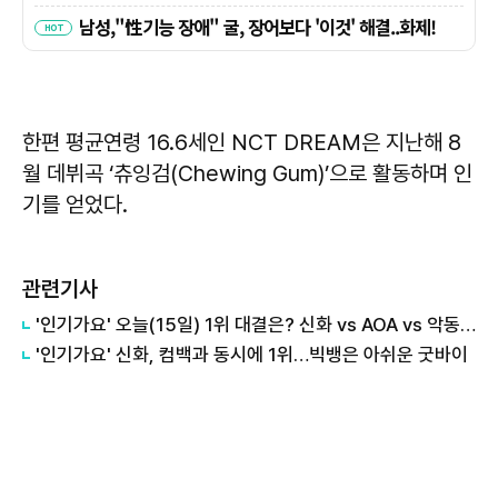
한편 평균연령 16.6세인 NCT DREAM은 지난해 8
월 데뷔곡 ‘츄잉검(Chewing Gum)’으로 활동하며 인
기를 얻었다.
관련기사
'인기가요' 오늘(15일) 1위 대결은? 신화 vs AOA vs 악동뮤지션
'인기가요' 신화, 컴백과 동시에 1위…빅뱅은 아쉬운 굿바이