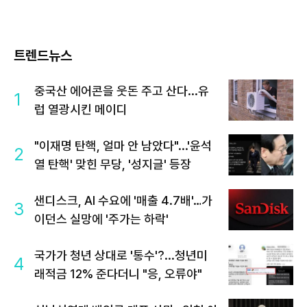
트렌드뉴스
중국산 에어콘을 웃돈 주고 산다...유
1
럽 열광시킨 메이디
"이재명 탄핵, 얼마 안 남았다"...'윤석
2
열 탄핵' 맞힌 무당, '성지글' 등장
샌디스크, AI 수요에 '매출 4.7배'…가
3
이던스 실망에 '주가는 하락'
국가가 청년 상대로 '통수'?...청년미
4
래적금 12% 준다더니 "응, 오류야"