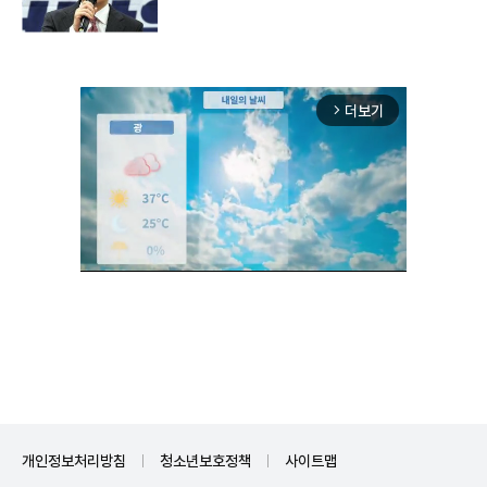
더보기
arrow_forward_ios
Unmute
개인정보처리방침
청소년보호정책
사이트맵