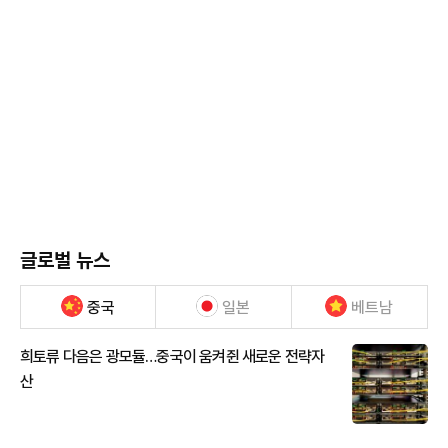
글로벌 뉴스
중국
일본
베트남
희토류 다음은 광모듈…중국이 움켜쥔 새로운 전략자
산