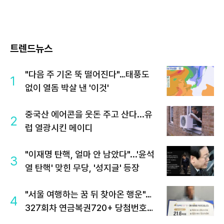
트렌드뉴스
"다음 주 기온 뚝 떨어진다"…태풍도
1
없이 열돔 박살 낸 '이것'
중국산 에어콘을 웃돈 주고 산다...유
2
럽 열광시킨 메이디
"이재명 탄핵, 얼마 안 남았다"...'윤석
3
열 탄핵' 맞힌 무당, '성지글' 등장
"서울 여행하는 꿈 뒤 찾아온 행운"…
4
327회차 연금복권720+ 당첨번호조
회 주목