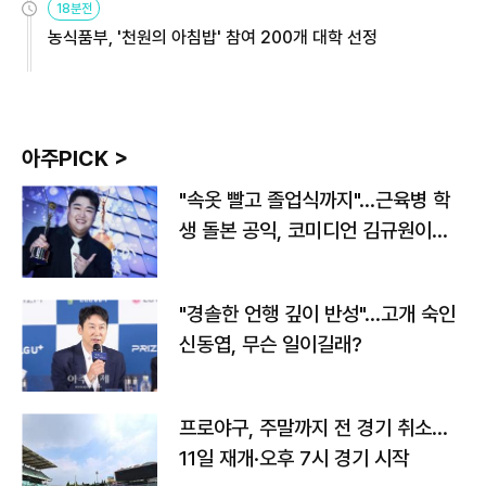
18분전
농식품부, '천원의 아침밥' 참여 200개 대학 선정
아주PICK >
"속옷 빨고 졸업식까지"…근육병 학
생 돌본 공익, 코미디언 김규원이었
다
"경솔한 언행 깊이 반성"…고개 숙인
신동엽, 무슨 일이길래?
프로야구, 주말까지 전 경기 취소…
11일 재개·오후 7시 경기 시작