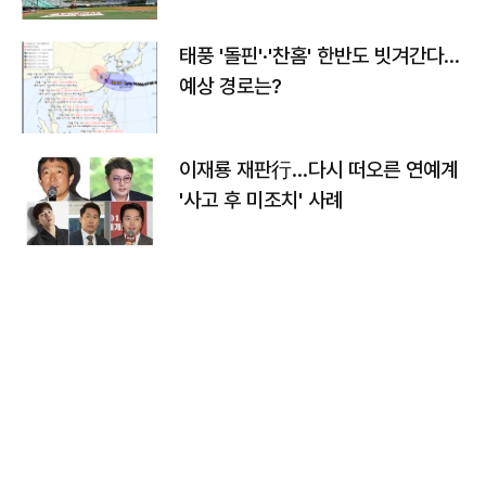
태풍 '돌핀'·'찬홈' 한반도 빗겨간다…
예상 경로는?
이재룡 재판行…다시 떠오른 연예계
'사고 후 미조치' 사례