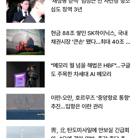
'채상병 순직' 임성근 전 사단장 항소
심도 징역 3년
현금 88조 쌓인 SK하이닉스, 국내
채권시장 '큰손' 됐다…최대 40조 투
자
"메모리 월 넘을 해법은 HBF"…구글
도 주목한 차세대 AI 메모리
이란·오만, 호르무즈 '중앙항로 통항'
추진…입항은 이란 관리
靑, 北 탄도미사일에 안보실 긴급회