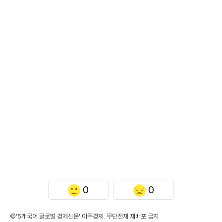
0
0
©'5개국어 글로벌 경제신문' 아주경제. 무단전재·재배포 금지