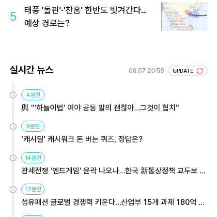
태풍 '돌핀'·'찬홈' 한반도 빗겨간다…
5
예상 경로는?
실시간 뉴스
08.07 20:59
UPDATE
4분전
與 "'하늘이법' 여야 공동 발의 괜찮아…그것이 협치"
9분전
'캐시딜' 캐시워크 돈 버는 퀴즈, 정답은?
14분전
관세전쟁 '엔드게임' 윤곽 나오나…한국 新통상정책 교두보 활
용해야
17분전
섬유패션 글로벌 경쟁력 키운다…산업부 15개 과제 180억 지
원