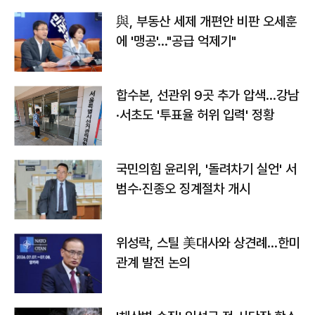
與, 부동산 세제 개편안 비판 오세훈
에 '맹공'…"공급 억제기"
합수본, 선관위 9곳 추가 압색…강남
·서초도 '투표율 허위 입력' 정황
국민의힘 윤리위, '돌려차기 실언' 서
범수·진종오 징계절차 개시
위성락, 스틸 美대사와 상견례…한미
관계 발전 논의