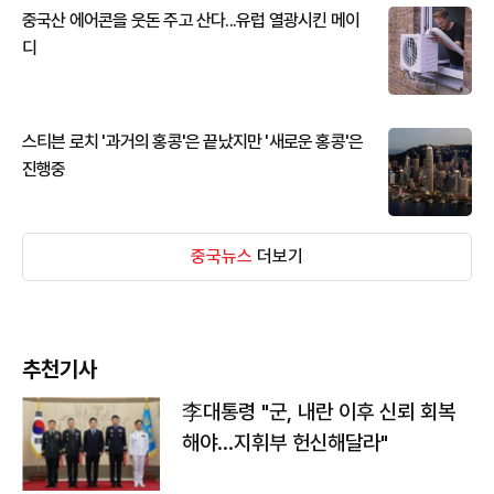
중국산 에어콘을 웃돈 주고 산다...유럽 열광시킨 메이
디
스티븐 로치 '과거의 홍콩'은 끝났지만 '새로운 홍콩'은
진행중
중국뉴스
더보기
추천기사
李대통령 "군, 내란 이후 신뢰 회복
해야…지휘부 헌신해달라"