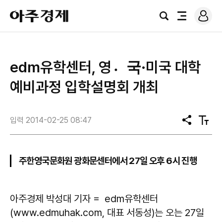
로
아
그
검
전
주
인
색
체
경
메
제
뉴
​edm유학센터, 영국〮·미국 대학
예비과정 입학설명회 개최
입력 2014-02-25 08:47
공
텍
유
스
트
크
기
주한영국문화원 광화문센터에서 27일 오후 6시 진행
아주경제 박성대 기자 = edm유학센터
(www.edmuhak.com, 대표 서동성)는 오는 27일