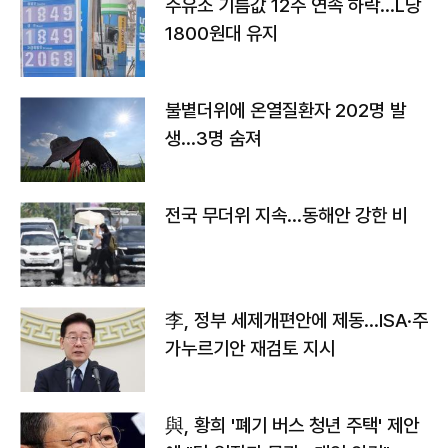
주유소 기름값 12주 연속 하락…L당
1800원대 유지
불볕더위에 온열질환자 202명 발
생…3명 숨져
전국 무더위 지속…동해안 강한 비
李, 정부 세제개편안에 제동…ISA·주
가누르기안 재검토 지시
與, 황희 '폐기 버스 청년 주택' 제안