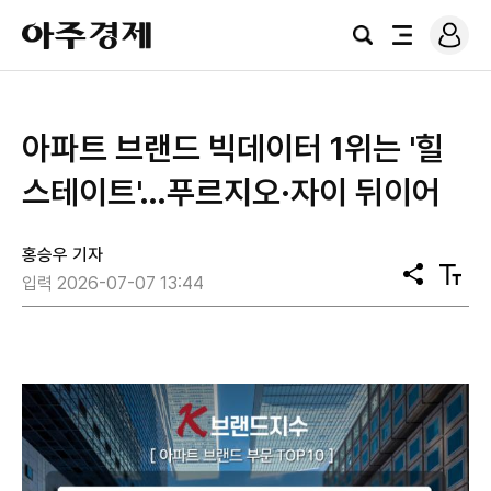
로
아
그
검
전
주
인
색
체
경
메
제
뉴
아파트 브랜드 빅데이터 1위는 '힐
스테이트'…푸르지오·자이 뒤이어
홍승우 기자
공
텍
입력 2026-07-07 13:44
유
스
트
크
기