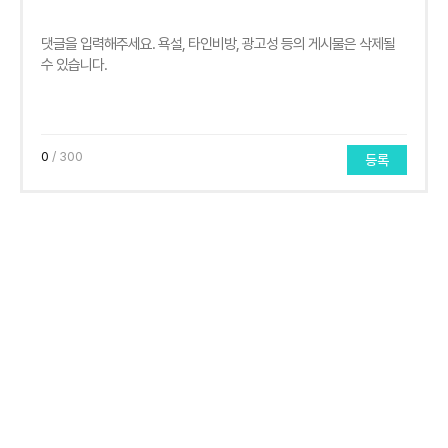
0
/ 300
등록