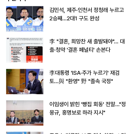
김민석, 제주·인천서 정청래 누르고
2승째…2대1 구도 완성
李 "결혼, 희망찬 새 출발돼야"… 대
출·청약 '결혼 페널티' 손본다
李대통령 'ISA·주가 누르기' 재검
토…與 "환영" 野 "졸속 국정"
이임생이 밝힌 '빵집 회동' 전말…"정
몽규, 홍명보로 하라 지시"