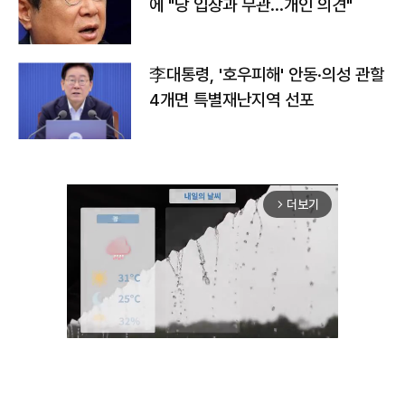
에 "당 입장과 무관…개인 의견"
李대통령, '호우피해' 안동·의성 관할
4개면 특별재난지역 선포
더보기
arrow_forward_ios
Unmute