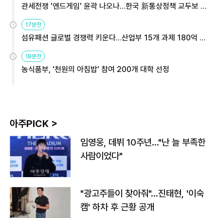
관세전쟁 '엔드게임' 윤곽 나오나…한국 新통상정책 교두보 활
용해야
17분전
섬유패션 글로벌 경쟁력 키운다…산업부 15개 과제 180억 지
원
18분전
농식품부, '천원의 아침밥' 참여 200개 대학 선정
아주PICK >
임영웅, 데뷔 10주년…"난 늘 부족한
사람이었다"
"광고주들이 찾아줘"…진태현, '이숙
캠' 하차 후 근황 공개