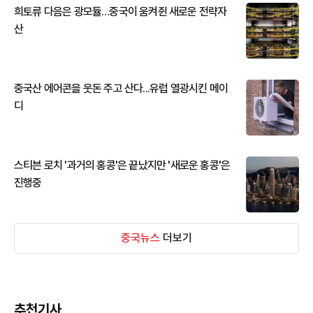
희토류 다음은 광모듈…중국이 움켜쥔 새로운 전략자
산
중국산 에어콘을 웃돈 주고 산다...유럽 열광시킨 메이
디
스티븐 로치 '과거의 홍콩'은 끝났지만 '새로운 홍콩'은
진행중
중국뉴스
더보기
추천기사