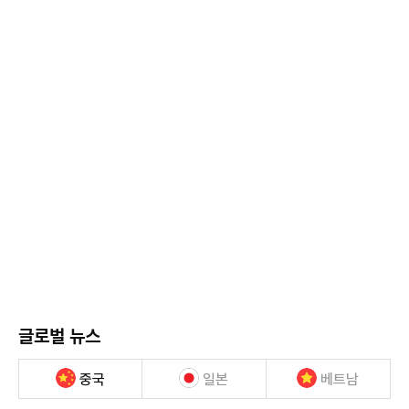
글로벌 뉴스
중국
일본
베트남