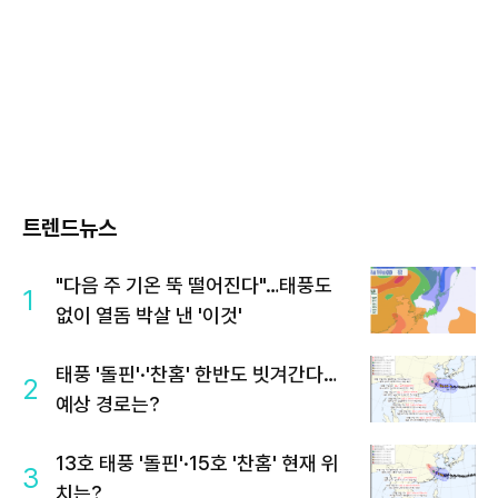
트렌드뉴스
"다음 주 기온 뚝 떨어진다"…태풍도
1
없이 열돔 박살 낸 '이것'
태풍 '돌핀'·'찬홈' 한반도 빗겨간다…
2
예상 경로는?
13호 태풍 '돌핀'·15호 '찬홈' 현재 위
3
치는?