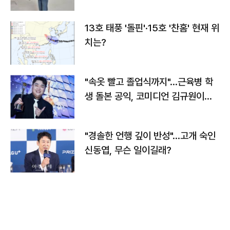
13호 태풍 '돌핀'·15호 '찬홈' 현재 위
치는?
"속옷 빨고 졸업식까지"…근육병 학
생 돌본 공익, 코미디언 김규원이었
다
"경솔한 언행 깊이 반성"…고개 숙인
신동엽, 무슨 일이길래?