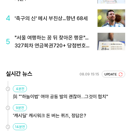
4
'축구의 신' 메시 부친상…향년 68세
"서울 여행하는 꿈 뒤 찾아온 행운"…
5
327회차 연금복권720+ 당첨번호조
회 주목
실시간 뉴스
08.09 15:15
UPDATE
4분전
與 "'하늘이법' 여야 공동 발의 괜찮아…그것이 협치"
9분전
'캐시딜' 캐시워크 돈 버는 퀴즈, 정답은?
14분전