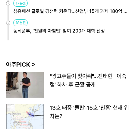
17분전
섬유패션 글로벌 경쟁력 키운다…산업부 15개 과제 180억 지
원
18분전
농식품부, '천원의 아침밥' 참여 200개 대학 선정
아주PICK >
"광고주들이 찾아줘"…진태현, '이숙
캠' 하차 후 근황 공개
13호 태풍 '돌핀'·15호 '찬홈' 현재 위
치는?