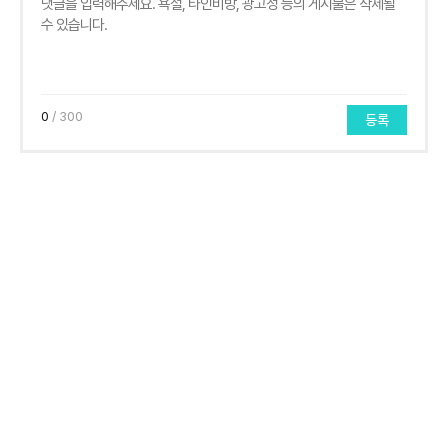
0
/ 300
등록