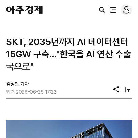
로
아
그
검
전
주
인
색
체
경
메
제
뉴
SKT, 2035년까지 AI 데이터센터
15GW 구축…"한국을 AI 연산 수출
국으로"
김성현 기자
공
텍
입력 2026-06-29 17:22
유
스
트
크
기