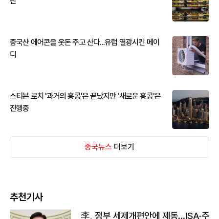
산
중국산 에어콘을 웃돈 주고 산다...유럽 열광시킨 메이
디
스티븐 로치 '과거의 홍콩'은 끝났지만 '새로운 홍콩'은
진행중
중국뉴스
더보기
추천기사
李, 정부 세제개편안에 제동…ISA·주