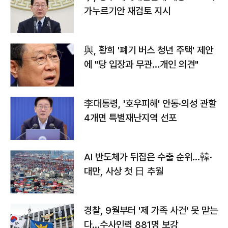
가누르기안 재검토 지시
與, 황희 '폐기 버스 청년 주택' 제안
에 "당 입장과 무관…개인 의견"
李대통령, '호우피해' 안동·의성 관할
4개면 특별재난지역 선포
AI 반도체가 뒤집은 수출 순위…韓·
대만, 사상 첫 日 추월
경찰, 9월부터 '제 가족 사건' 못 맡는
다…수사인력 881명 보강