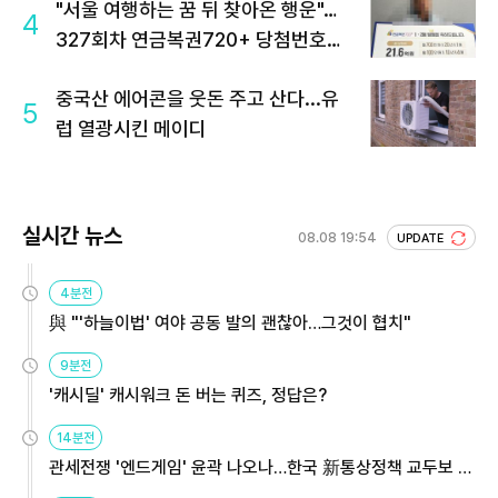
"서울 여행하는 꿈 뒤 찾아온 행운"…
4
327회차 연금복권720+ 당첨번호조
회 주목
중국산 에어콘을 웃돈 주고 산다...유
5
럽 열광시킨 메이디
실시간 뉴스
08.08 19:54
UPDATE
4분전
與 "'하늘이법' 여야 공동 발의 괜찮아…그것이 협치"
9분전
'캐시딜' 캐시워크 돈 버는 퀴즈, 정답은?
14분전
관세전쟁 '엔드게임' 윤곽 나오나…한국 新통상정책 교두보 활
용해야