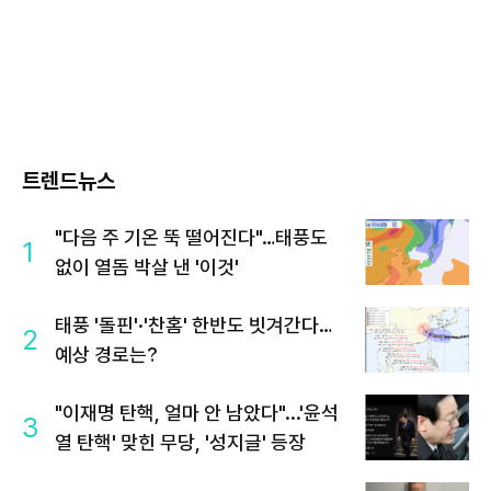
트렌드뉴스
"다음 주 기온 뚝 떨어진다"…태풍도
1
없이 열돔 박살 낸 '이것'
태풍 '돌핀'·'찬홈' 한반도 빗겨간다…
2
예상 경로는?
"이재명 탄핵, 얼마 안 남았다"...'윤석
3
열 탄핵' 맞힌 무당, '성지글' 등장