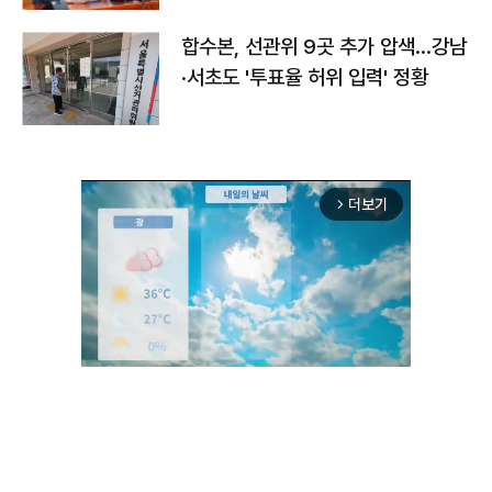
합수본, 선관위 9곳 추가 압색…강남
·서초도 '투표율 허위 입력' 정황
더보기
arrow_forward_ios
Unmute