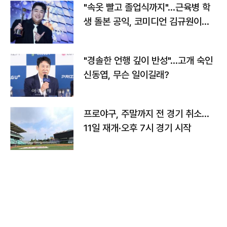
"속옷 빨고 졸업식까지"…근육병 학
생 돌본 공익, 코미디언 김규원이었
다
"경솔한 언행 깊이 반성"…고개 숙인
신동엽, 무슨 일이길래?
프로야구, 주말까지 전 경기 취소…
11일 재개·오후 7시 경기 시작