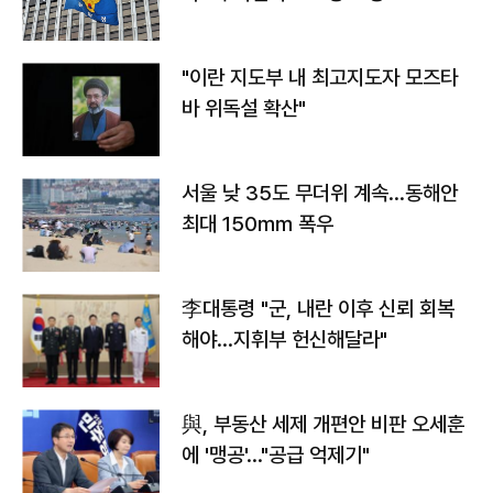
"이란 지도부 내 최고지도자 모즈타
바 위독설 확산"
서울 낮 35도 무더위 계속…동해안
최대 150㎜ 폭우
李대통령 "군, 내란 이후 신뢰 회복
해야…지휘부 헌신해달라"
與, 부동산 세제 개편안 비판 오세훈
에 '맹공'…"공급 억제기"