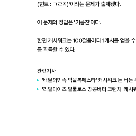
(힌트 : ㄱㄹㅈ)'
이라는
문제가 출제됐다.
이 문제의 정답은
'기름진'이
다.
한편 캐시워크는 100걸음마다 1캐시를 얻을 수 
를 획득할 수 있다.
관련기사
'배달의민족 먹을복페스타' 캐시워크 돈 버는 
'리얼마이즈 알룰로스 땅콩버터 크런치' 캐시워