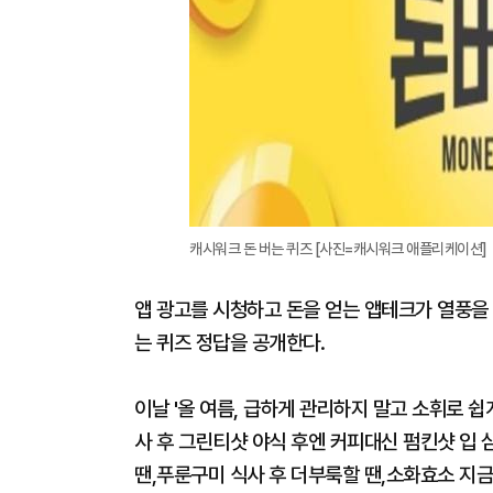
캐시워크 돈 버는 퀴즈 [사진=캐시워크 애플리케이션]
앱 광고를 시청하고 돈을 얻는 앱테크가 열풍을 
는 퀴즈 정답을 공개한다.
이날 '올 여름, 급하게 관리하지 말고 소휘로 쉽게
사 후 그린티샷 야식 후엔 커피대신 펌킨샷 입
땐,푸룬구미 식사 후 더부룩할 땐,소화효소 지