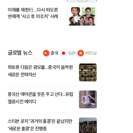
이재룡 재판行…다시 떠오른
연예계 '사고 후 미조치' 사례
글로벌 뉴스
중국
일본
베트남
희토류 다음은 광모듈…중국이 움켜쥔
새로운 전략자산
중국산 에어콘을 웃돈 주고 산다...유럽
열광시킨 메이디
스티븐 로치 '과거의 홍콩'은 끝났지만
'새로운 홍콩'은 진행중