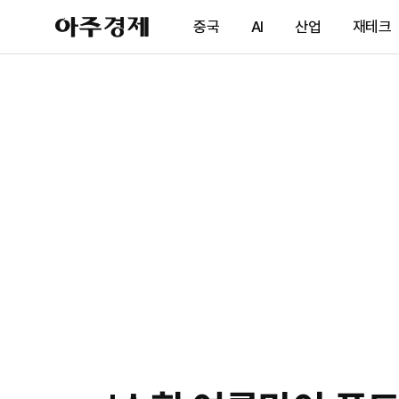
아
중국
AI
산업
재테크
주
경
제