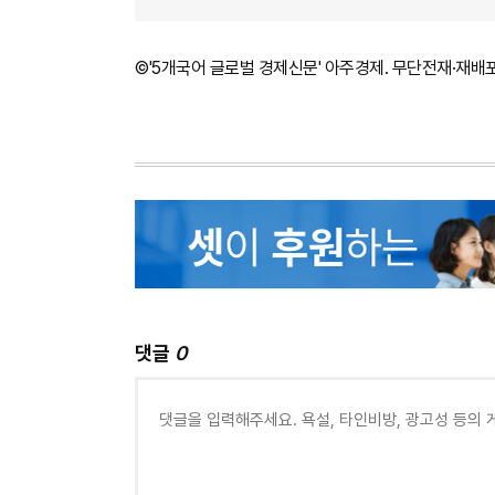
©'5개국어 글로벌 경제신문' 아주경제. 무단전재·재배
댓글
0