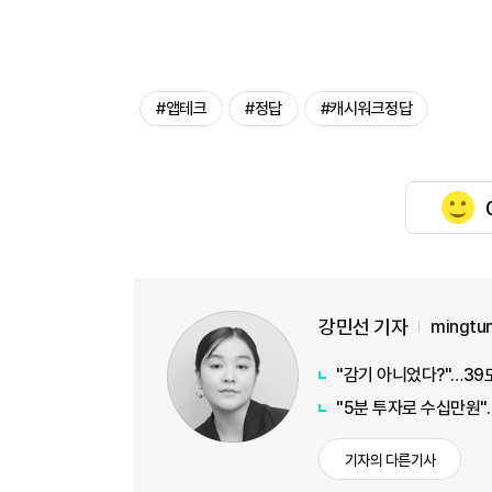
#앱테크
#정답
#캐시워크정답
강민선 기자
mingtu
"감기 아니었다?"…39
"5분 투자로 수십만원"…
기자의 다른기사