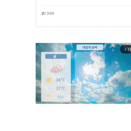
0
/ 300
더
arrow_forward_ios
Mut