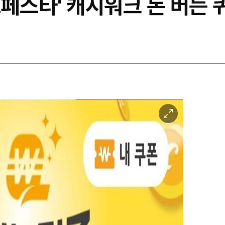
페스타' 캐시워크 돈 버는 
이
미
지
확
대