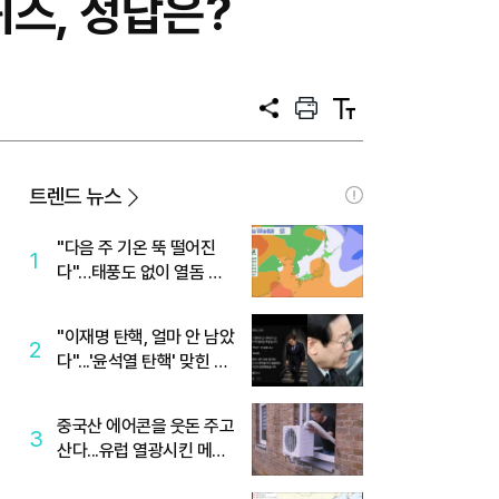
퀴즈, 정답은?
공
프
텍
유
린
스
트
트
크
기
트렌드 뉴스
"다음 주 기온 뚝 떨어진
1
다"…태풍도 없이 열돔 박
살 낸 '이것'
"이재명 탄핵, 얼마 안 남았
2
다"...'윤석열 탄핵' 맞힌 무
당, '성지글' 등장
중국산 에어콘을 웃돈 주고
3
산다...유럽 열광시킨 메이
디