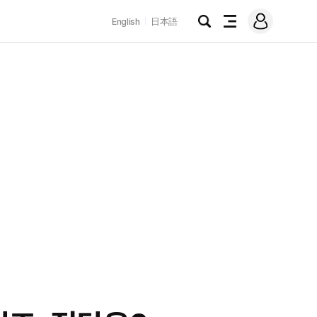
로
English
日本語
그
검
전
인
색
체
메
뉴