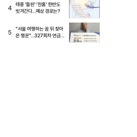
태풍 '돌핀'·'찬홈' 한반도
4
빗겨간다…예상 경로는?
"서울 여행하는 꿈 뒤 찾아
5
온 행운"…327회차 연금
복권720+ 당첨번호조회
주목