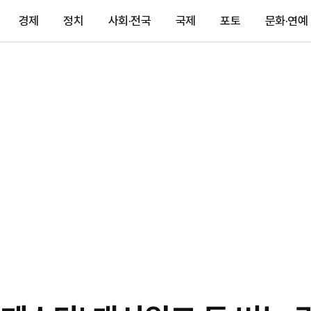
경제
정치
사회·전국
국제
포토
문화·연예