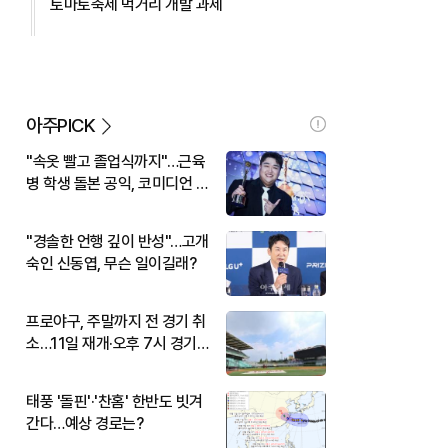
토마토축제 먹거리 개발 과제
아주PICK
"속옷 빨고 졸업식까지"…근육
병 학생 돌본 공익, 코미디언 김
규원이었다
"경솔한 언행 깊이 반성"…고개
숙인 신동엽, 무슨 일이길래?
프로야구, 주말까지 전 경기 취
소…11일 재개·오후 7시 경기
시작
태풍 '돌핀'·'찬홈' 한반도 빗겨
간다…예상 경로는?