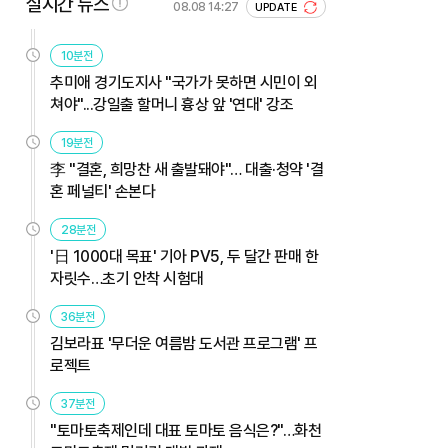
실시간 뉴스
08.08 14:27
UPDATE
10분전
추미애 경기도지사 "국가가 못하면 시민이 외
쳐야"...강일출 할머니 흉상 앞 '연대' 강조
19분전
李 "결혼, 희망찬 새 출발돼야"… 대출·청약 '결
혼 페널티' 손본다
28분전
'日 1000대 목표' 기아 PV5, 두 달간 판매 한
자릿수…초기 안착 시험대
36분전
김보라표 '무더운 여름밤 도서관 프로그램' 프
로젝트
37분전
"토마토축제인데 대표 토마토 음식은?"…화천