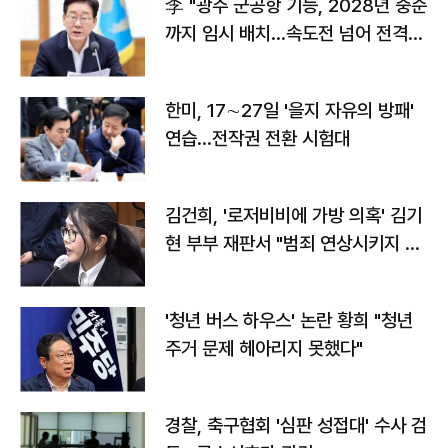
李 "광주 군공항 기능, 2028년 중순
까지 임시 배치…속도전 넘어 전격
전"
한미, 17∼27일 '을지 자유의 방패'
연습…전작권 전환 시험대
김건희, '로저비비에 가방 의혹' 김기
현 부부 재판서 "범죄 연상시키지 말
라"
'청년 버스 하우스' 논란 황희 "청년
주거 문제 헤아리지 못했다"
경찰, 축구협회 '심판 성접대' 수사 검