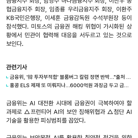
금융지주 회장, 함영주 하나금융지주 회장, 이찬우 농
협금융지주 회장, 임종룡 우리금융지주 회장, 이환주
KB국민은행장, 이세훈 금융감독원 수석부원장 등이
참석했다. 미토스의 금융권 해킹 위협이 가시화된 상
황에서 민관이 협력해 대응을 서두르고 있는 것으로
보인다.
관련기사
금융위, '韓 투자부적합' 블룸버그 칼럼 정면 반박…"출처 불명 통계 인용"
홍콩 ELS 제재 또 미뤄지나…6000억원 과징금 두고 금융위 고심
금융위는 AI 대전환 시대에 금융권이 극복하여야 할
과제로 △프런티어 AI의 보안 침해위협과 △첨단 AI
기술을 활용한 피싱범죄를 꼽았다.
금융위는 보안목적 AI를 활용한 취약점 점검을 위한