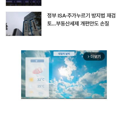
정부 ISA·주가누르기 방지법 재검
토…부동산세제 개편안도 손질
더보기
arrow_forward_ios
Unmute