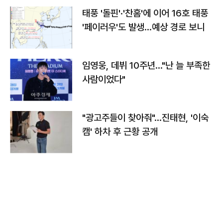
태풍 '돌핀'·'찬홈'에 이어 16호 태풍
'페이러우'도 발생…예상 경로 보니
임영웅, 데뷔 10주년…"난 늘 부족한
사람이었다"
"광고주들이 찾아줘"…진태현, '이숙
캠' 하차 후 근황 공개