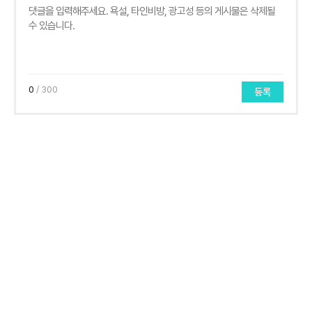
0
/ 300
등록