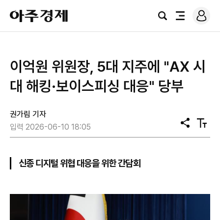
로
아
그
검
전
주
인
색
체
경
메
제
뉴
이억원 위원장, 5대 지주에 "AX 시
대 해킹·보이스피싱 대응" 당부
권가림 기자
공
텍
입력 2026-06-10 18:05
유
스
트
크
기
신종 디지털 위협 대응을 위한 간담회