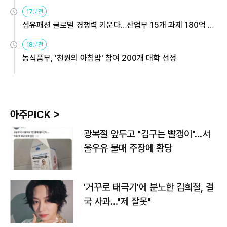
용해야
17분전
섬유패션 글로벌 경쟁력 키운다…산업부 15개 과제 180억 지
원
18분전
농식품부, '천원의 아침밥' 참여 200개 대학 선정
아주PICK >
광복절 앞두고 "김구는 빨갱이"…서
울우유 불매 주장에 황당
'거꾸로 태극기'에 분노한 김희철, 결
국 사과…"제 잘못"