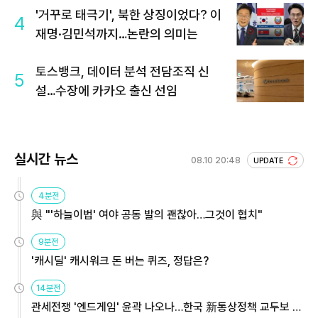
'거꾸로 태극기', 북한 상징이었다? 이
4
재명·김민석까지…논란의 의미는
토스뱅크, 데이터 분석 전담조직 신
5
설…수장에 카카오 출신 선임
실시간 뉴스
08.10 20:48
UPDATE
4분전
與 "'하늘이법' 여야 공동 발의 괜찮아…그것이 협치"
9분전
'캐시딜' 캐시워크 돈 버는 퀴즈, 정답은?
14분전
관세전쟁 '엔드게임' 윤곽 나오나…한국 新통상정책 교두보 활