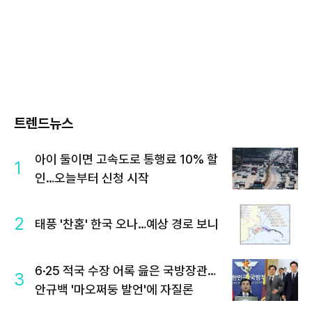
트렌드뉴스
아이 둘이면 고속도로 통행료 10% 할
1
인…오늘부터 신청 시작
2
태풍 '찬홈' 한국 오나…예상 경로 보니
6·25 적국 수장 어록 읊은 국방장관…
3
안규백 '마오쩌둥 발언'에 자질론