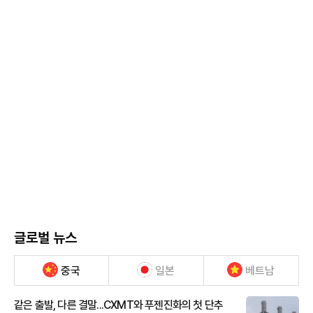
글로벌 뉴스
중국
일본
베트남
같은 출발, 다른 결말...CXMT와 푸젠진화의 첫 단추