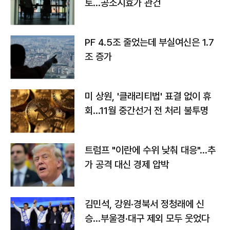
토…공소시효가 관건
PF 4.5조 줄었는데 부실여신은 1.7
조 증가
미 상원, '클래리티법' 표결 없이 휴
회…11월 중간선거 전 처리 불투명
트럼프 "이란에 수위 낮춰 대응"…추
가 공격 대신 경제 압박
김민석, 강원·경북서 정청래에 신
승…부울경·대구 제외 모두 웃었다