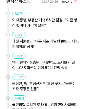
실시간 뉴스
08.07 20:46
UPDATE
12분전
이 대통령, 부동산 대책 6시간 점검…"기존 방
식 벗어나 과감히 실행"
30분전
과천 서울랜드 "여름 시즌 파일럿 콘텐츠 '데드
퍼레이드' 공개"
35분전
'한국한의약진흥원이 지원하고 오너브가 결
실'…CES 혁신상 이어 62억 펀딩 성공
36분전
윤상현, 與 '부정선거론'에 선 긋기…"득표수
조작 주장은 선동"
44분전
국민의힘 윤리위 또 내홍…위원 2명 사퇴하며