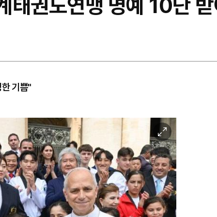
세계태권도연맹 명예 10단 
정한 기쁨"
이
미
지
확
대