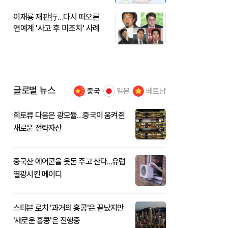
이재룡 재판行…다시 떠오른
연예계 '사고 후 미조치' 사례
글로벌 뉴스
중국
일본
베트남
희토류 다음은 광모듈…중국이 움켜쥔
새로운 전략자산
중국산 에어콘을 웃돈 주고 산다...유럽
열광시킨 메이디
스티븐 로치 '과거의 홍콩'은 끝났지만
'새로운 홍콩'은 진행중