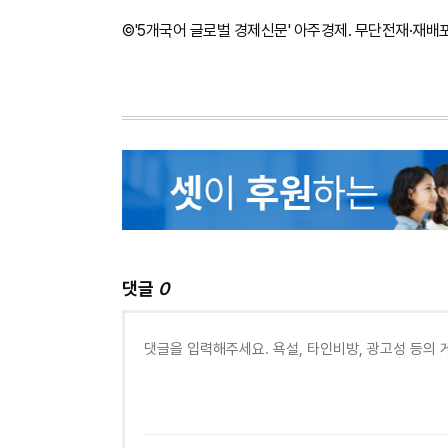
©'5개국어 글로벌 경제신문' 아주경제. 무단전재·재배
댓글
0