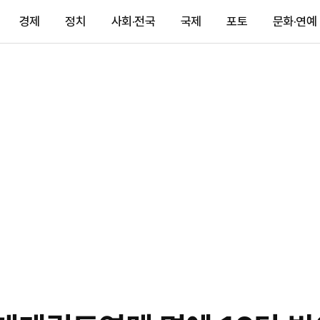
경제
정치
사회·전국
국제
포토
문화·연예