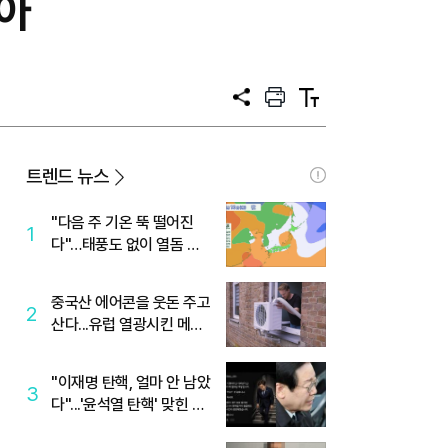
받아
공
프
텍
유
린
스
트
트
크
기
트렌드 뉴스
"다음 주 기온 뚝 떨어진
1
다"…태풍도 없이 열돔 박
살 낸 '이것'
중국산 에어콘을 웃돈 주고
2
산다...유럽 열광시킨 메이
디
"이재명 탄핵, 얼마 안 남았
3
다"...'윤석열 탄핵' 맞힌 무
당, '성지글' 등장