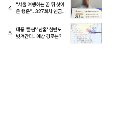
"서울 여행하는 꿈 뒤 찾아
4
온 행운"…327회차 연금
복권720+ 당첨번호조회
주목
태풍 '돌핀'·'찬홈' 한반도
5
빗겨간다…예상 경로는?