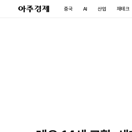
아
중국
AI
산업
재테크
주
경
제