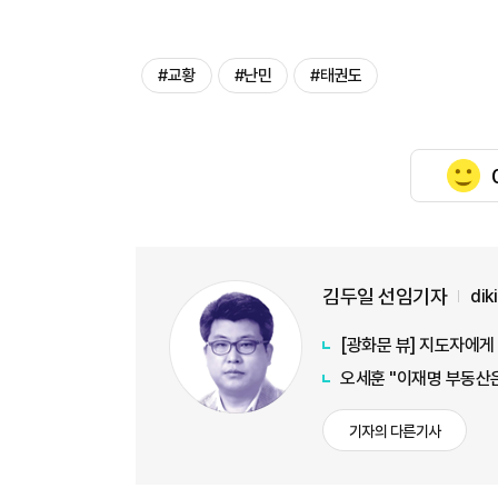
#교황
#난민
#태권도
김두일 선임기자
di
[광화문 뷰] 지도자에
오세훈 "이재명 부동산은
기자의 다른기사