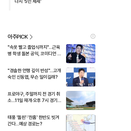
다시 '5인 체제'
아주PICK
"속옷 빨고 졸업식까지"…근육
병 학생 돌본 공익, 코미디언 김
규원이었다
"경솔한 언행 깊이 반성"…고개
숙인 신동엽, 무슨 일이길래?
프로야구, 주말까지 전 경기 취
소…11일 재개·오후 7시 경기
시작
태풍 '돌핀'·'찬홈' 한반도 빗겨
간다…예상 경로는?