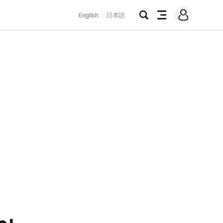
로
English
日本語
그
검
전
인
색
체
메
뉴