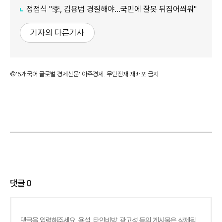
정점식 "李, 김용범 경질해야...국민에 잘못 뒤집어씌워"
기자의 다른기사
©'5개국어 글로벌 경제신문' 아주경제. 무단전재·재배포 금지
댓글
0