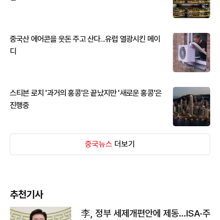
중국산 에어콘을 웃돈 주고 산다...유럽 열광시킨 메이
디
스티븐 로치 '과거의 홍콩'은 끝났지만 '새로운 홍콩'은
진행중
중국뉴스
더보기
추천기사
李, 정부 세제개편안에 제동…ISA·주