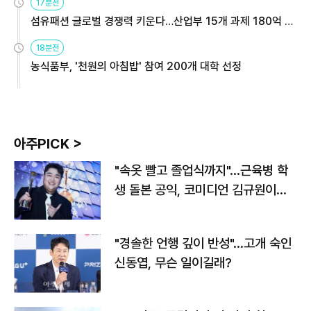
17분전
섬유패션 글로벌 경쟁력 키운다…산업부 15개 과제 180억 지
원
18분전
농식품부, '천원의 아침밥' 참여 200개 대학 선정
아주PICK >
"속옷 빨고 졸업식까지"…근육병 학
생 돌본 공익, 코미디언 김규원이었
다
"경솔한 언행 깊이 반성"…고개 숙인
신동엽, 무슨 일이길래?