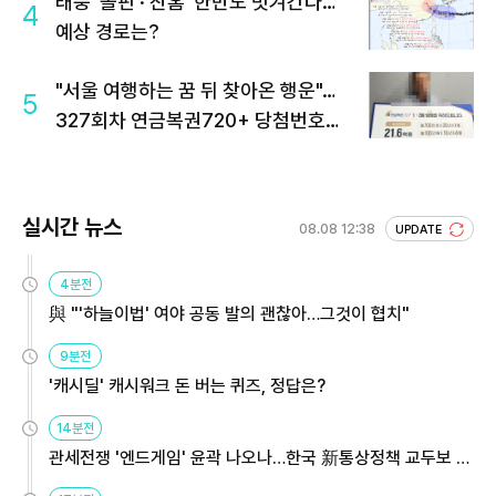
태풍 '돌핀'·'찬홈' 한반도 빗겨간다…
4
예상 경로는?
"서울 여행하는 꿈 뒤 찾아온 행운"…
5
327회차 연금복권720+ 당첨번호조
회 주목
실시간 뉴스
08.08 12:38
UPDATE
4분전
與 "'하늘이법' 여야 공동 발의 괜찮아…그것이 협치"
9분전
'캐시딜' 캐시워크 돈 버는 퀴즈, 정답은?
14분전
관세전쟁 '엔드게임' 윤곽 나오나…한국 新통상정책 교두보 활
용해야