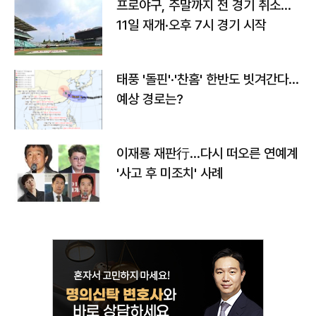
프로야구, 주말까지 전 경기 취소…
11일 재개·오후 7시 경기 시작
태풍 '돌핀'·'찬홈' 한반도 빗겨간다…
예상 경로는?
이재룡 재판行…다시 떠오른 연예계
'사고 후 미조치' 사례