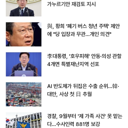
가누르기안 재검토 지시
與, 황희 '폐기 버스 청년 주택' 제안
에 "당 입장과 무관…개인 의견"
李대통령, '호우피해' 안동·의성 관할
4개면 특별재난지역 선포
AI 반도체가 뒤집은 수출 순위…韓·
대만, 사상 첫 日 추월
경찰, 9월부터 '제 가족 사건' 못 맡는
다…수사인력 881명 보강