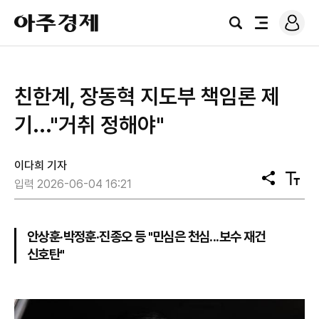
로
아
그
검
전
주
인
색
체
경
메
제
뉴
친한계, 장동혁 지도부 책임론 제
기..."거취 정해야"
이다희 기자
공
텍
입력 2026-06-04 16:21
유
스
트
크
기
안상훈·박정훈·진종오 등 "민심은 천심...보수 재건
신호탄"