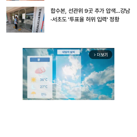
합수본, 선관위 9곳 추가 압색…강남
·서초도 '투표율 허위 입력' 정황
더보기
arrow_forward_ios
Unmute