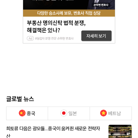
글로벌 뉴스
중국
일본
베트남
희토류 다음은 광모듈…중국이 움켜쥔 새로운 전략자
산