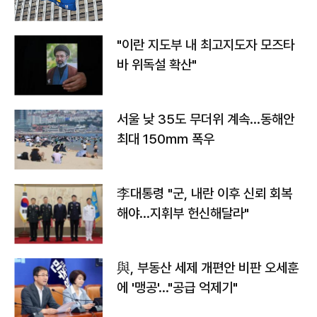
"이란 지도부 내 최고지도자 모즈타
바 위독설 확산"
서울 낮 35도 무더위 계속…동해안
최대 150㎜ 폭우
李대통령 "군, 내란 이후 신뢰 회복
해야…지휘부 헌신해달라"
與, 부동산 세제 개편안 비판 오세훈
에 '맹공'…"공급 억제기"