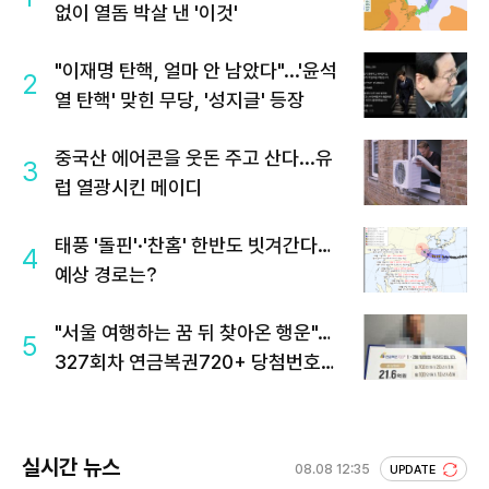
없이 열돔 박살 낸 '이것'
"이재명 탄핵, 얼마 안 남았다"...'윤석
2
열 탄핵' 맞힌 무당, '성지글' 등장
중국산 에어콘을 웃돈 주고 산다...유
3
럽 열광시킨 메이디
태풍 '돌핀'·'찬홈' 한반도 빗겨간다…
4
예상 경로는?
"서울 여행하는 꿈 뒤 찾아온 행운"…
5
327회차 연금복권720+ 당첨번호조
회 주목
실시간 뉴스
08.08 12:35
UPDATE