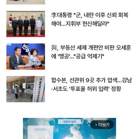
李대통령 "군, 내란 이후 신뢰 회복
해야…지휘부 헌신해달라"
與, 부동산 세제 개편안 비판 오세훈
에 '맹공'…"공급 억제기"
합수본, 선관위 9곳 추가 압색…강남
·서초도 '투표율 허위 입력' 정황
더보기
arrow_forward_ios