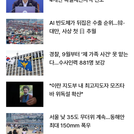
AI 반도체가 뒤집은 수출 순위…韓·
대만, 사상 첫 日 추월
경찰, 9월부터 '제 가족 사건' 못 맡는
다…수사인력 881명 보강
"이란 지도부 내 최고지도자 모즈타
바 위독설 확산"
서울 낮 35도 무더위 계속…동해안
최대 150㎜ 폭우