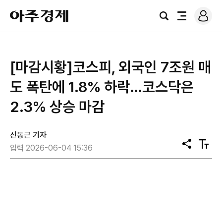
로
아
그
검
전
주
인
색
체
경
메
제
뉴
[마감시황]코스피, 외국인 7조원 매
도 폭탄에 1.8% 하락…코스닥은
2.3% 상승 마감
신동근 기자
공
텍
입력 2026-06-04 15:36
유
스
트
크
기