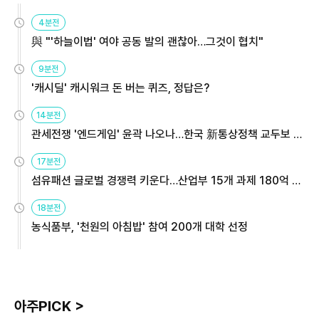
4분전
與 "'하늘이법' 여야 공동 발의 괜찮아…그것이 협치"
9분전
'캐시딜' 캐시워크 돈 버는 퀴즈, 정답은?
14분전
관세전쟁 '엔드게임' 윤곽 나오나…한국 新통상정책 교두보 활
용해야
17분전
섬유패션 글로벌 경쟁력 키운다…산업부 15개 과제 180억 지
원
18분전
농식품부, '천원의 아침밥' 참여 200개 대학 선정
아주PICK >