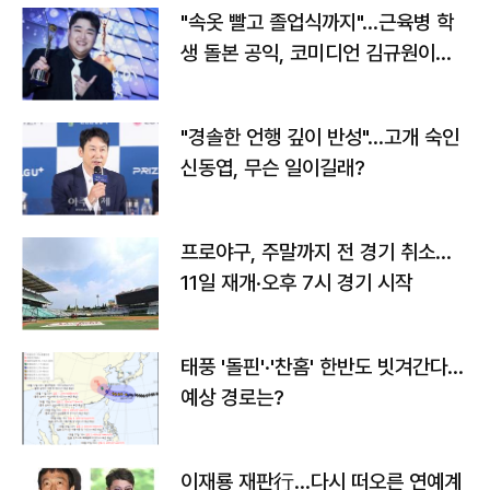
"속옷 빨고 졸업식까지"…근육병 학
생 돌본 공익, 코미디언 김규원이었
다
"경솔한 언행 깊이 반성"…고개 숙인
신동엽, 무슨 일이길래?
프로야구, 주말까지 전 경기 취소…
11일 재개·오후 7시 경기 시작
태풍 '돌핀'·'찬홈' 한반도 빗겨간다…
예상 경로는?
이재룡 재판行…다시 떠오른 연예계