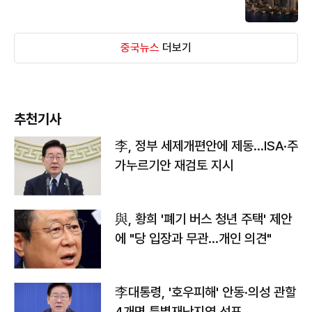
중국뉴스
더보기
추천기사
李, 정부 세제개편안에 제동…ISA·주
가누르기안 재검토 지시
與, 황희 '폐기 버스 청년 주택' 제안
에 "당 입장과 무관…개인 의견"
李대통령, '호우피해' 안동·의성 관할
4개면 특별재난지역 선포