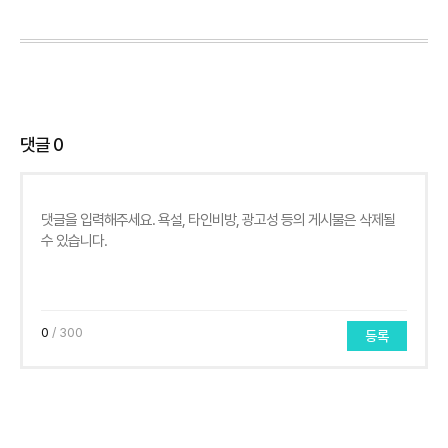
댓글
0
0
/ 300
등록