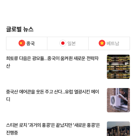
글로벌 뉴스
중국
일본
베트남
희토류 다음은 광모듈…중국이 움켜쥔 새로운 전략자
산
중국산 에어콘을 웃돈 주고 산다...유럽 열광시킨 메이
디
스티븐 로치 '과거의 홍콩'은 끝났지만 '새로운 홍콩'은
진행중