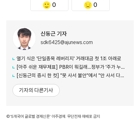
0
0
신동근 기자
sdk6425@ajunews.com
열기 식은 '단일종목 레버리지' 거래대금 첫 1조 아래로
[아주 쉬운 재무제표] PBR이 뭐길래…정부가 '주가 누르기'에 칼 빼든 이유
[신동근의 증시 한 컷] "못 사서 불안"에서 "안 사서 다행"으로…증시 덮친 '조모'
기자의 다른기사
©'5개국어 글로벌 경제신문' 아주경제. 무단전재·재배포 금지