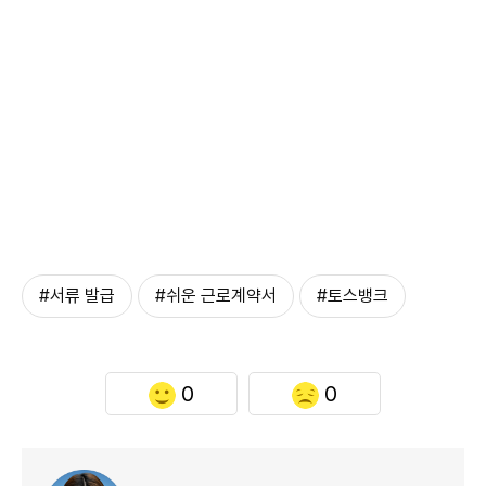
#서류 발급
#쉬운 근로계약서
#토스뱅크
0
0