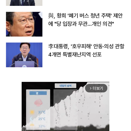
與, 황희 '폐기 버스 청년 주택' 제안
에 "당 입장과 무관…개인 의견"
李대통령, '호우피해' 안동·의성 관할
4개면 특별재난지역 선포
더보기
arrow_forward_ios