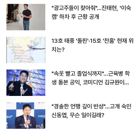
"광고주들이 찾아줘"…진태현, '이숙
캠' 하차 후 근황 공개
13호 태풍 '돌핀'·15호 '찬홈' 현재 위
치는?
"속옷 빨고 졸업식까지"…근육병 학
생 돌본 공익, 코미디언 김규원이었
다
"경솔한 언행 깊이 반성"…고개 숙인
신동엽, 무슨 일이길래?