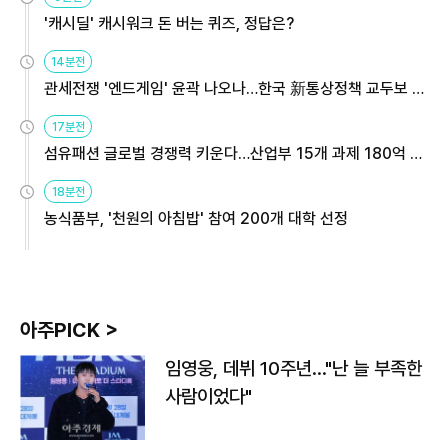
'캐시딜' 캐시워크 돈 버는 퀴즈, 정답은?
14분전
관세전쟁 '엔드게임' 윤곽 나오나…한국 新통상정책 교두보 활
용해야
17분전
섬유패션 글로벌 경쟁력 키운다…산업부 15개 과제 180억 지
원
18분전
농식품부, '천원의 아침밥' 참여 200개 대학 선정
아주PICK >
임영웅, 데뷔 10주년…"난 늘 부족한
사람이었다"