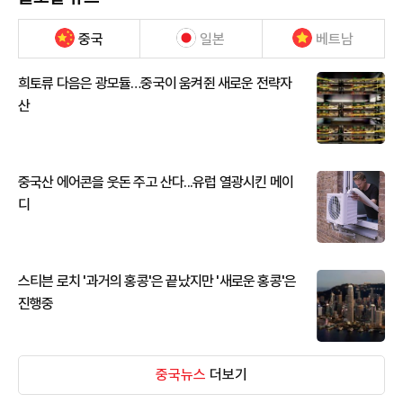
중국
일본
베트남
희토류 다음은 광모듈…중국이 움켜쥔 새로운 전략자
산
중국산 에어콘을 웃돈 주고 산다...유럽 열광시킨 메이
디
스티븐 로치 '과거의 홍콩'은 끝났지만 '새로운 홍콩'은
진행중
중국뉴스
더보기