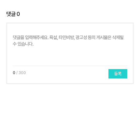
댓글
0
0
/ 300
등록