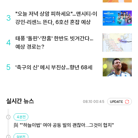
"오늘 저녁 상암 피하세요"…맨시티·이
3
강인·리센느 뜬다, 6호선 혼잡 예상
태풍 '돌핀'·'찬홈' 한반도 빗겨간다…
4
예상 경로는?
5
'축구의 신' 메시 부친상…향년 68세
실시간 뉴스
08.10 00:45
UPDATE
4분전
與 "'하늘이법' 여야 공동 발의 괜찮아…그것이 협치"
9분전