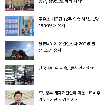
몽규, 홍명보로 하라 지시"
주유소 기름값 12주 연속 하락…L당
1800원대 유지
불볕더위에 온열질환자 202명 발
생…3명 숨져
전국 무더위 지속…동해안 강한 비
李, 정부 세제개편안에 제동…ISA·주
가누르기안 재검토 지시