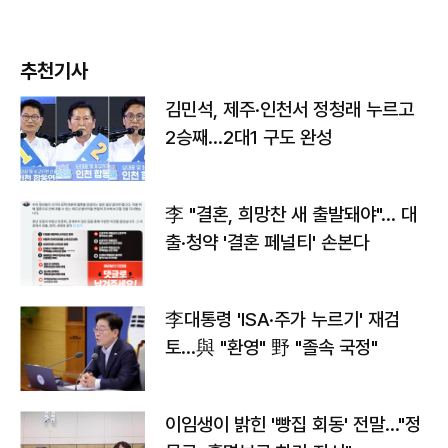
추천기사
김민석, 제주·인천서 정청래 누르고
2승째…2대1 구도 완성
李 "결혼, 희망찬 새 출발돼야"… 대
출·청약 '결혼 페널티' 손본다
李대통령 'ISA·주가 누르기' 재검
토…與 "환영" 野 "졸속 국정"
이임생이 밝힌 '빵집 회동' 전말…"정