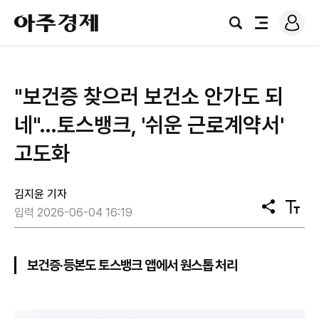
로
아
그
검
전
주
인
색
체
경
메
제
뉴
"보건증 찾으러 보건소 안가도 되
네"…토스뱅크, '쉬운 근로계약서'
고도화
김지윤 기자
공
텍
입력 2026-06-04 16:19
유
스
트
크
기
보건증·등본도 토스뱅크 앱에서 원스톱 처리