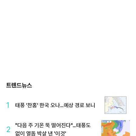
트렌드뉴스
1
태풍 '찬홈' 한국 오나…예상 경로 보니
"다음 주 기온 뚝 떨어진다"…태풍도
2
없이 열돔 박살 낸 '이것'