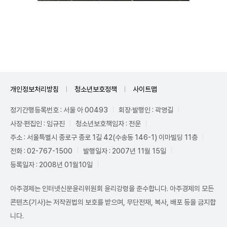
Unmute
개인정보처리방침
청소년보호정책
사이트맵
정기간행등록번호 : 서울 아 00493
회장·발행인 : 곽영길
사장·편집인 : 임규진
청소년보호책임자 : 전운
주소 : 서울특별시 종로구 종로 1길 42(수송동 146-1) 이마빌딩 11층
전화 : 02-767-1500
발행일자 : 2007년 11월 15일
등록일자 : 2008년 01월10일
아주경제는 인터넷신문윤리위원회 윤리강령을 준수합니다. 아주경제의 모든
콘텐츠(기사)는 저작권법의 보호를 받으며, 무단전재, 복사, 배포 등을 금지합
니다.