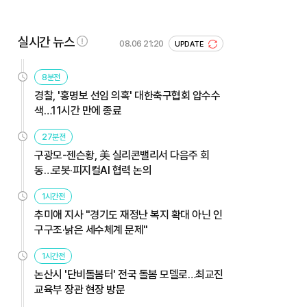
실시간 뉴스
08.06 21:20
UPDATE
8분전
경찰, '홍명보 선임 의혹' 대한축구협회 압수수
색…11시간 만에 종료
27분전
구광모-젠슨황, 美 실리콘밸리서 다음주 회
동…로봇·피지컬AI 협력 논의
1시간전
추미애 지사 "경기도 재정난 복지 확대 아닌 인
구구조·낡은 세수체계 문제"
1시간전
논산시 '단비돌봄터' 전국 돌봄 모델로…최교진
교육부 장관 현장 방문