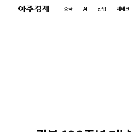
아
중국
AI
산업
재테크
주
경
제