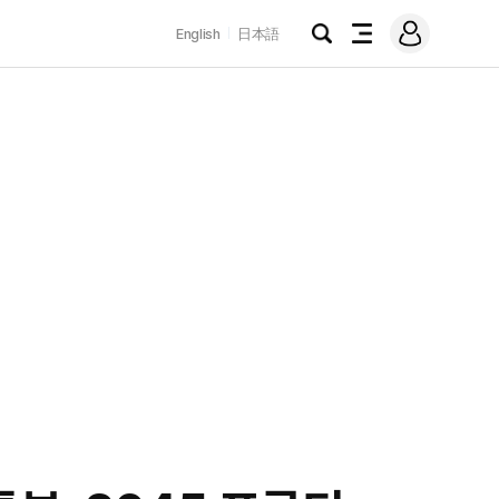
로
English
日本語
그
검
전
인
색
체
메
뉴