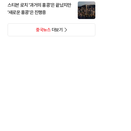
스티븐 로치 '과거의 홍콩'은 끝났지만
'새로운 홍콩'은 진행중
중국뉴스
더보기