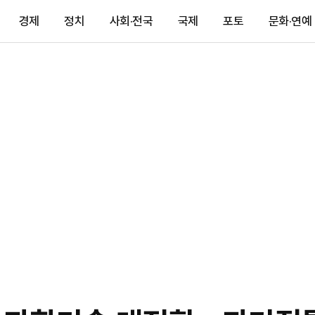
경제
정치
사회·전국
국제
포토
문화·연예