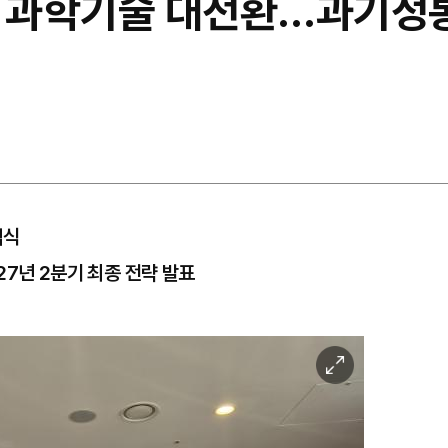
냥 과학기술 대전환…과기정통
범식
27년 2분기 최종 전략 발표
이
미
지