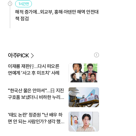
1시간전
해적 증가에...외교부, 홍해·아덴만 해역 안전대
책 점검
아주PICK
이재룡 재판行…다시 떠오른
연예계 '사고 후 미조치' 사례
"한국산 물은 안마셔"…日 지진
구호품 보냈더니 비하한 누리
꾼
'태도 논란' 정준원 "난 배우 하
면 안 되는 사람인가? 생각 했
다"