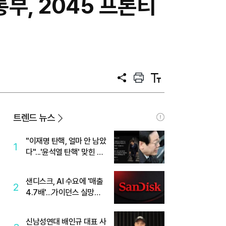
부, 2045 프론티
공
프
텍
유
린
스
트
트
크
기
트렌드 뉴스
"이재명 탄핵, 얼마 안 남았
1
다"...'윤석열 탄핵' 맞힌 무
당, '성지글' 등장
샌디스크, AI 수요에 '매출
2
4.7배'…가이던스 실망에
'주가는 하락'
신남성연대 배인규 대표 사