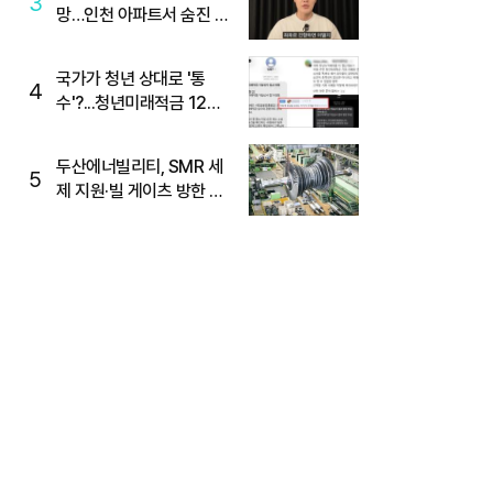
3
망…인천 아파트서 숨진 채
발견
국가가 청년 상대로 '통
4
수'?...청년미래적금 12%
준다더니 "응, 오류야"
두산에너빌리티, SMR 세
5
제 지원·빌 게이츠 방한 기
대에 5%대 강세