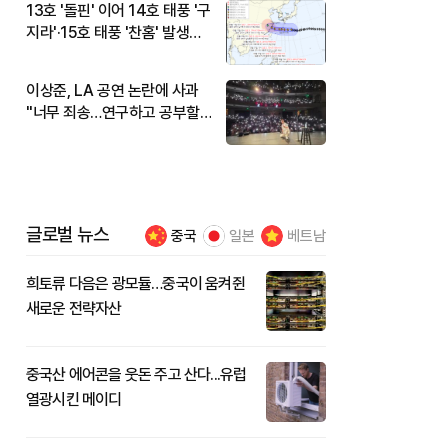
13호 '돌핀' 이어 14호 태풍 '구
지라'·15호 태풍 '찬홈' 발생…
현재 위치와 이동경로는?
이상준, LA 공연 논란에 사과
"너무 죄송…연구하고 공부할
것"
글로벌 뉴스
중국
일본
베트남
희토류 다음은 광모듈…중국이 움켜쥔
새로운 전략자산
중국산 에어콘을 웃돈 주고 산다...유럽
열광시킨 메이디