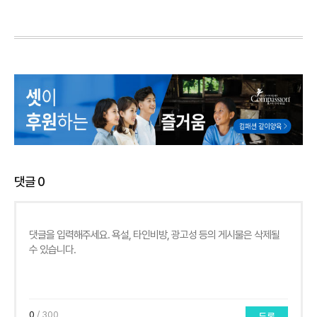
댓글
0
0
/ 300