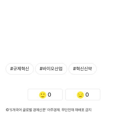
#규제혁신
#바이오산업
#혁신신약
0
0
©'5개국어 글로벌 경제신문' 아주경제. 무단전재·재배포 금지