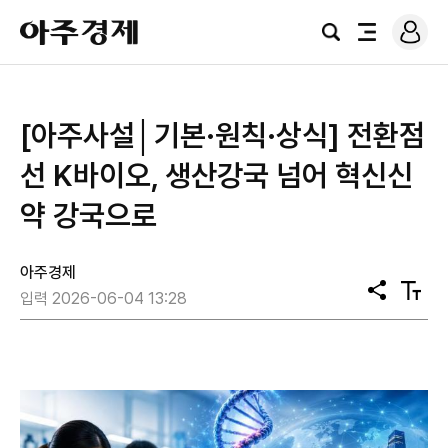
로
아
그
검
전
주
인
색
체
경
메
제
뉴
[아주사설│기본·원칙·상식] 전환점
선 K바이오, 생산강국 넘어 혁신신
약 강국으로
아주경제
공
텍
입력 2026-06-04 13:28
유
스
트
크
기