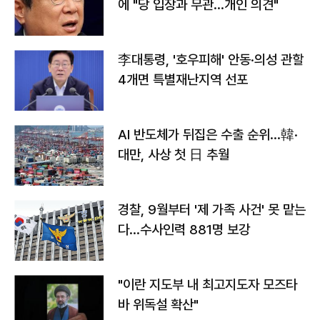
에 "당 입장과 무관…개인 의견"
李대통령, '호우피해' 안동·의성 관할
4개면 특별재난지역 선포
AI 반도체가 뒤집은 수출 순위…韓·
대만, 사상 첫 日 추월
경찰, 9월부터 '제 가족 사건' 못 맡는
다…수사인력 881명 보강
"이란 지도부 내 최고지도자 모즈타
바 위독설 확산"