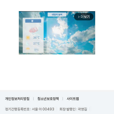
더보기
arrow_forward_ios
Unmute
개인정보처리방침
청소년보호정책
사이트맵
정기간행등록번호 : 서울 아 00493
회장·발행인 : 곽영길