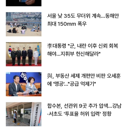
서울 낮 35도 무더위 계속…동해안
최대 150㎜ 폭우
李대통령 "군, 내란 이후 신뢰 회복
해야…지휘부 헌신해달라"
與, 부동산 세제 개편안 비판 오세훈
에 '맹공'…"공급 억제기"
합수본, 선관위 9곳 추가 압색…강남
·서초도 '투표율 허위 입력' 정황