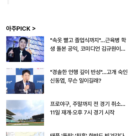
아주PICK >
"속옷 빨고 졸업식까지"…근육병 학
생 돌본 공익, 코미디언 김규원이었
다
"경솔한 언행 깊이 반성"…고개 숙인
신동엽, 무슨 일이길래?
프로야구, 주말까지 전 경기 취소…
11일 재개·오후 7시 경기 시작
태풍 '돌핀'·'찬홈' 한반도 빗겨간다…