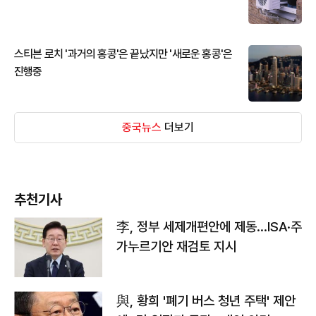
스티븐 로치 '과거의 홍콩'은 끝났지만 '새로운 홍콩'은
진행중
중국뉴스
더보기
추천기사
李, 정부 세제개편안에 제동…ISA·주
가누르기안 재검토 지시
與, 황희 '폐기 버스 청년 주택' 제안