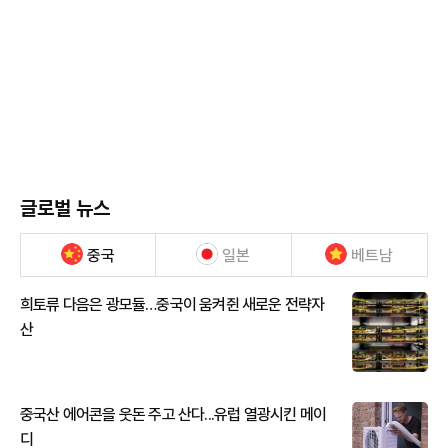
글로벌 뉴스
중국
일본
베트남
희토류 다음은 광모듈…중국이 움켜쥔 새로운 전략자
산
중국산 에어콘을 웃돈 주고 산다...유럽 열광시킨 메이
디