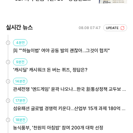
회 주목
실시간 뉴스
08.08 07:47
UPDATE
4분전
與 "'하늘이법' 여야 공동 발의 괜찮아…그것이 협치"
9분전
'캐시딜' 캐시워크 돈 버는 퀴즈, 정답은?
14분전
관세전쟁 '엔드게임' 윤곽 나오나…한국 新통상정책 교두보 활
용해야
17분전
섬유패션 글로벌 경쟁력 키운다…산업부 15개 과제 180억 지
원
18분전
농식품부, '천원의 아침밥' 참여 200개 대학 선정