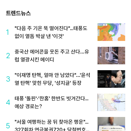
트렌드뉴스
"다음 주 기온 뚝 떨어진다"…태풍도
1
없이 열돔 박살 낸 '이것'
중국산 에어콘을 웃돈 주고 산다...유
2
럽 열광시킨 메이디
"이재명 탄핵, 얼마 안 남았다"...'윤석
3
열 탄핵' 맞힌 무당, '성지글' 등장
태풍 '돌핀'·'찬홈' 한반도 빗겨간다…
4
예상 경로는?
"서울 여행하는 꿈 뒤 찾아온 행운"…
5
327회차 연금복권720+ 당첨번호조