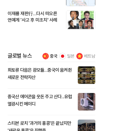
이재룡 재판行…다시 떠오른
연예계 '사고 후 미조치' 사례
글로벌 뉴스
중국
일본
베트남
희토류 다음은 광모듈…중국이 움켜쥔
새로운 전략자산
중국산 에어콘을 웃돈 주고 산다...유럽
열광시킨 메이디
스티븐 로치 '과거의 홍콩'은 끝났지만
'새로운 홍콩'은 진행중