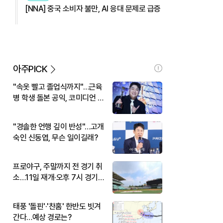
[NNA] 중국 소비자 불만, AI 응대 문제로 급증
아주PICK
"속옷 빨고 졸업식까지"…근육
병 학생 돌본 공익, 코미디언 김
규원이었다
"경솔한 언행 깊이 반성"…고개
숙인 신동엽, 무슨 일이길래?
프로야구, 주말까지 전 경기 취
소…11일 재개·오후 7시 경기
시작
태풍 '돌핀'·'찬홈' 한반도 빗겨
간다…예상 경로는?