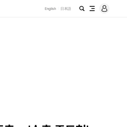
로
English
日本語
그
검
전
인
색
체
메
뉴