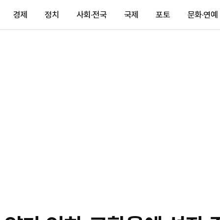
경제
정치
사회·전국
국제
포토
문화·연예