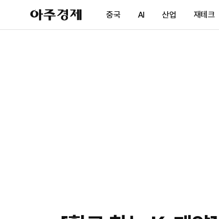
아
중국
AI
산업
재테크
주
경
제