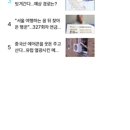
3
빗겨간다…예상 경로는?
"서울 여행하는 꿈 뒤 찾아
4
온 행운"…327회차 연금
복권720+ 당첨번호조회
주목
중국산 에어콘을 웃돈 주고
5
산다...유럽 열광시킨 메이
디