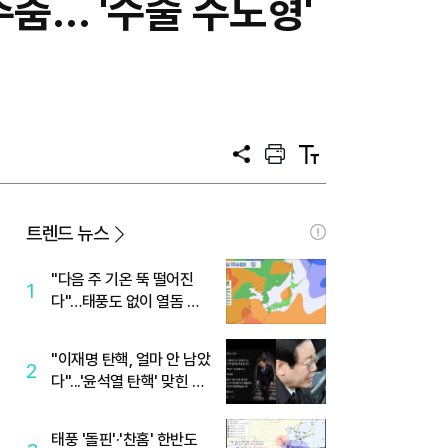
주춤… '수출 주도형'
공
프
텍
유
린
스
트
트
크
기
트렌드 뉴스
"다음 주 기온 뚝 떨어진
1
다"…태풍도 없이 열돔 박
살 낸 '이것'
"이재명 탄핵, 얼마 안 남았
2
다"...'윤석열 탄핵' 맞힌 무
당, '성지글' 등장
태풍 '돌핀'·'찬홈' 한반도