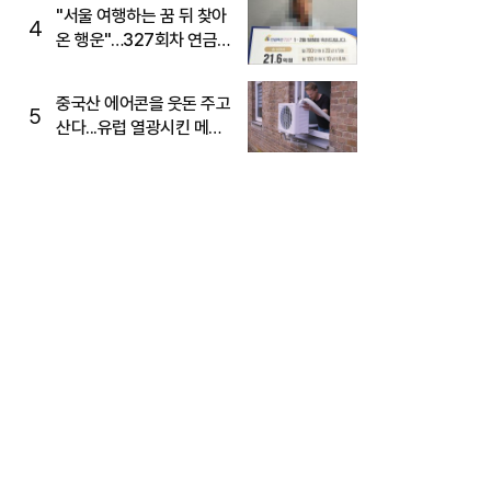
"서울 여행하는 꿈 뒤 찾아
4
온 행운"…327회차 연금
복권720+ 당첨번호조회
주목
중국산 에어콘을 웃돈 주고
5
산다...유럽 열광시킨 메이
디