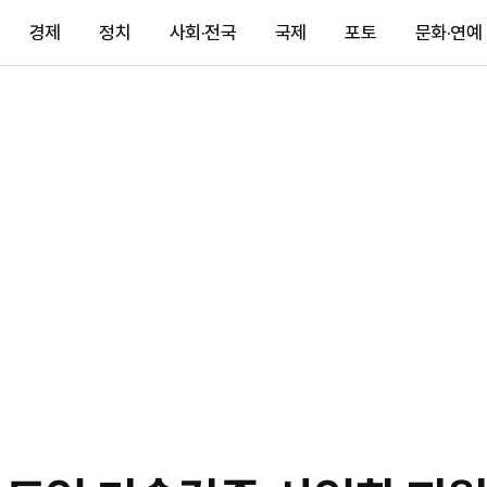
경제
정치
사회·전국
국제
포토
문화·연예