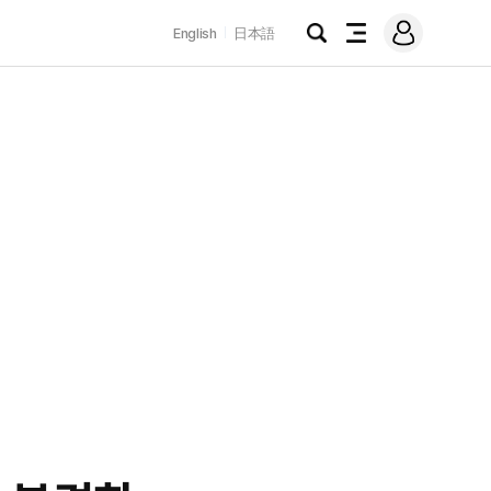
로
English
日本語
그
검
전
인
색
체
메
뉴