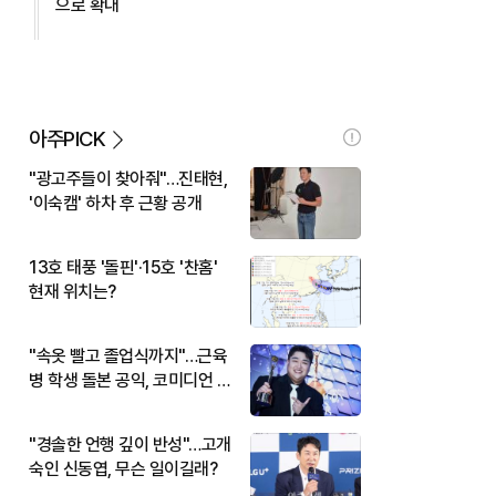
으로 확대
아주PICK
"광고주들이 찾아줘"…진태현,
'이숙캠' 하차 후 근황 공개
13호 태풍 '돌핀'·15호 '찬홈'
현재 위치는?
"속옷 빨고 졸업식까지"…근육
병 학생 돌본 공익, 코미디언 김
규원이었다
"경솔한 언행 깊이 반성"…고개
숙인 신동엽, 무슨 일이길래?