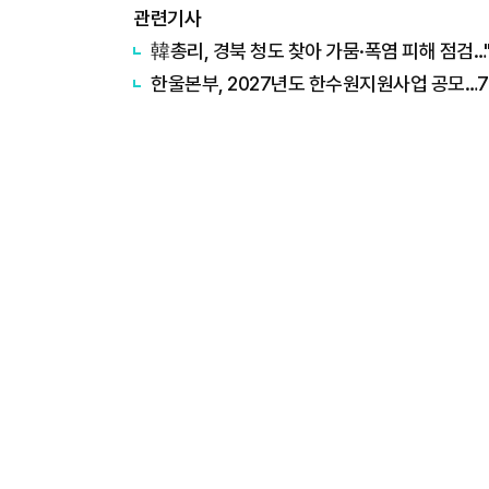
관련기사
韓총리, 경북 청도 찾아 가뭄·폭염 피해 점검…
한울본부, 2027년도 한수원지원사업 공모…7