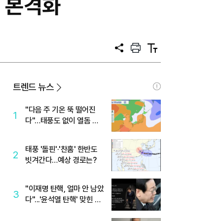
 본격화
공
프
텍
유
린
스
트
트
크
기
트렌드 뉴스
"다음 주 기온 뚝 떨어진
1
다"…태풍도 없이 열돔 박
살 낸 '이것'
태풍 '돌핀'·'찬홈' 한반도
2
빗겨간다…예상 경로는?
"이재명 탄핵, 얼마 안 남았
3
다"...'윤석열 탄핵' 맞힌 무
당, '성지글' 등장