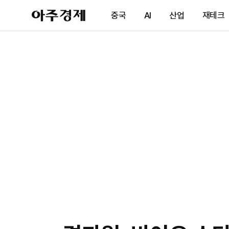
아
중국
AI
산업
재테크
주
경
제