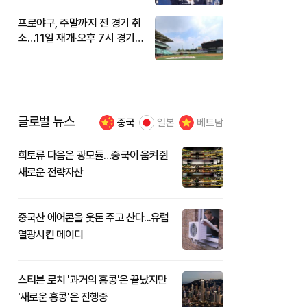
프로야구, 주말까지 전 경기 취
소…11일 재개·오후 7시 경기
시작
글로벌 뉴스
중국
일본
베트남
희토류 다음은 광모듈…중국이 움켜쥔
새로운 전략자산
중국산 에어콘을 웃돈 주고 산다...유럽
열광시킨 메이디
스티븐 로치 '과거의 홍콩'은 끝났지만
'새로운 홍콩'은 진행중