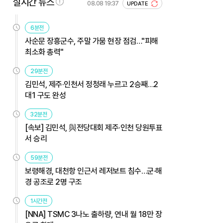
실시간 뉴스
08.08 19:37
UPDATE
6분전
사순문 장흥군수, 주말 가뭄 현장 점검…"피해
최소화 총력"
29분전
김민석, 제주·인천서 정청래 누르고 2승째…2
대1 구도 완성
32분전
[속보] 김민석, 與전당대회 제주·인천 당원투표
서 승리
59분전
보령해경, 대천항 인근서 레저보트 침수…군·해
경 공조로 2명 구조
1시간전
[NNA] TSMC 3나노 출하량, 연내 월 18만 장