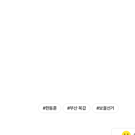
#한동훈
#부산 북갑
#보궐선거