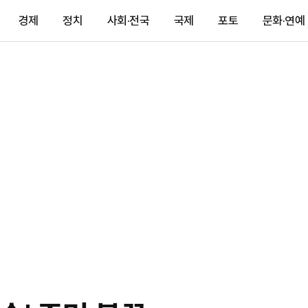
경제
정치
사회·전국
국제
포토
문화·연예