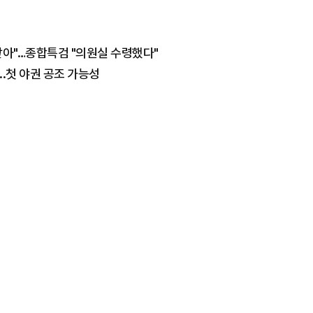
받아"…종합특검 "의원실 수령했다"
..첫 야권 공조 가능성