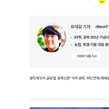
유대길 기자
dbeorl
KPR, 광복 80년 기
농협, 폭염·가뭄 대응 
기자의 다른기사
©'5개국어 글로벌 경제신문' 아주경제. 무단전재·재배