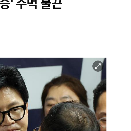
승' 주먹 불끈
이
미
지
확
대