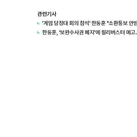
관련기사
'계엄 당정대 회의 참석' 한동훈 "소환통보 안
한동훈, '보완수사권 폐지'에 필리버스터 예고.