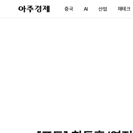
아
중국
AI
산업
재테크
주
경
제