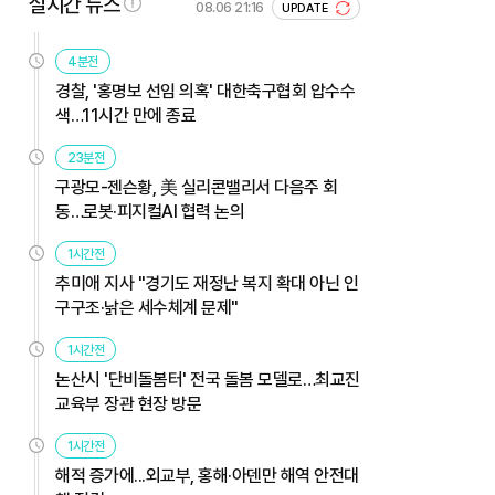
실시간 뉴스
08.06 21:16
UPDATE
4분전
경찰, '홍명보 선임 의혹' 대한축구협회 압수수
색…11시간 만에 종료
23분전
구광모-젠슨황, 美 실리콘밸리서 다음주 회
동…로봇·피지컬AI 협력 논의
1시간전
추미애 지사 "경기도 재정난 복지 확대 아닌 인
구구조·낡은 세수체계 문제"
1시간전
논산시 '단비돌봄터' 전국 돌봄 모델로…최교진
교육부 장관 현장 방문
1시간전
해적 증가에...외교부, 홍해·아덴만 해역 안전대