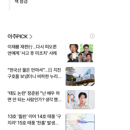
책 점검
아주PICK
이재룡 재판行…다시 떠오른
연예계 '사고 후 미조치' 사례
"한국산 물은 안마셔"…日 지진
구호품 보냈더니 비하한 누리
꾼
'태도 논란' 정준원 "난 배우 하
면 안 되는 사람인가? 생각 했
다"
13호 '돌핀' 이어 14호 태풍 '구
지라'·15호 태풍 '찬홈' 발생…
현재 위치와 이동경로는?