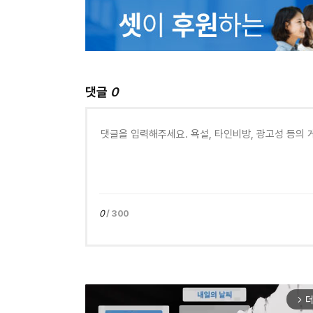
댓글
0
0
/ 300
더
arrow_forward_ios