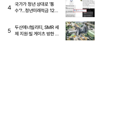
국가가 청년 상대로 '통
4
수'?...청년미래적금 12%
준다더니 "응, 오류야"
두산에너빌리티, SMR 세
5
제 지원·빌 게이츠 방한 기
대에 5%대 강세