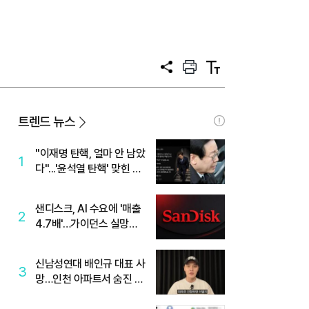
공
프
텍
유
린
스
트
트
크
기
트렌드 뉴스
"이재명 탄핵, 얼마 안 남았
1
다"...'윤석열 탄핵' 맞힌 무
당, '성지글' 등장
샌디스크, AI 수요에 '매출
2
4.7배'…가이던스 실망에
'주가는 하락'
신남성연대 배인규 대표 사
3
망…인천 아파트서 숨진 채
발견