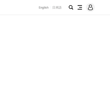
로
English
日本語
그
검
전
인
색
체
메
뉴