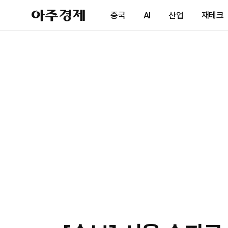
아
중국
AI
산업
재테크
주
경
제