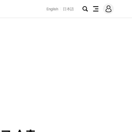
로
English
日本語
그
검
전
인
색
체
메
뉴