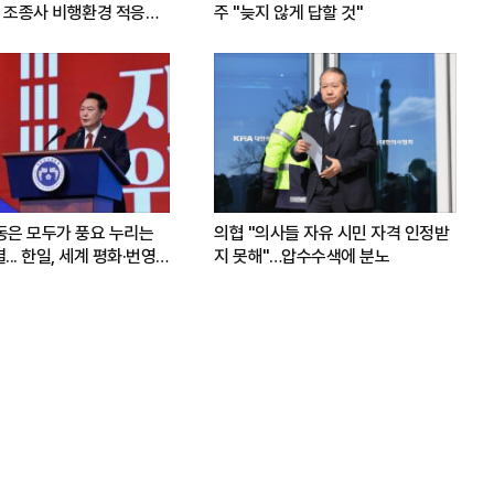
 조종사 비행환경 적응훈
주 "늦지 않게 답할 것"
운동은 모두가 풍요 누리는
의협 "의사들 자유 시민 자격 인정받
.. 한일, 세계 평화·번영
지 못해"…압수수색에 분노