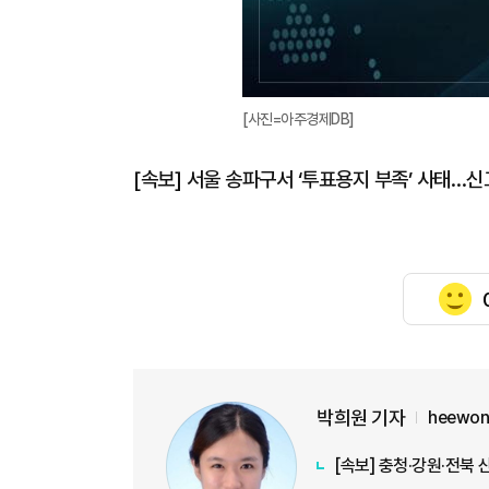
[사진=아주경제DB]
[속보] 서울 송파구서 ‘투표용지 부족’ 사태…신
박희원 기자
heewon
[속보] 충청·강원·전북 