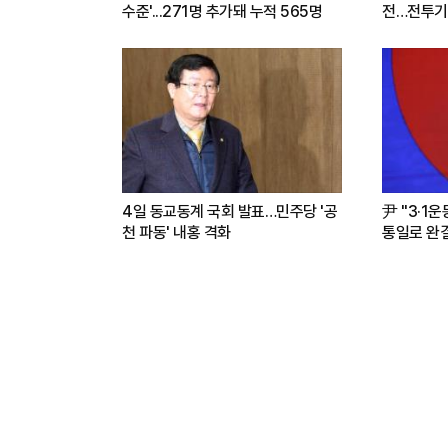
수준'...271명 추가돼 누적 565명
전…전투기
련(영상)
4일 동교동계 국회 발표…민주당 '공
尹 "3·1
천 파동' 내홍 격화
통일로 완결.
파트너"