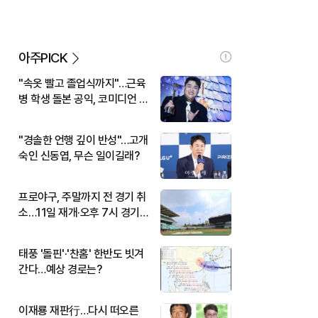
아주PICK
"속옷 빨고 졸업식까지"…근육
병 학생 돌본 공익, 코미디언 김
규원이었다
"경솔한 언행 깊이 반성"…고개
숙인 신동엽, 무슨 일이길래?
프로야구, 주말까지 전 경기 취
소…11일 재개·오후 7시 경기
시작
태풍 '돌핀'·'찬홈' 한반도 빗겨
간다…예상 경로는?
이재룡 재판行…다시 떠오른