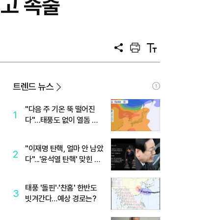
신고 속출
공
프
텍
유
린
스
트
트
크
기
트렌드 뉴스
"다음 주 기온 뚝 떨어진
1
다"…태풍도 없이 열돔 박
살 낸 '이것'
"이재명 탄핵, 얼마 안 남았
2
다"...'윤석열 탄핵' 맞힌 무
당, '성지글' 등장
태풍 '돌핀'·'찬홈' 한반도
3
빗겨간다…예상 경로는?