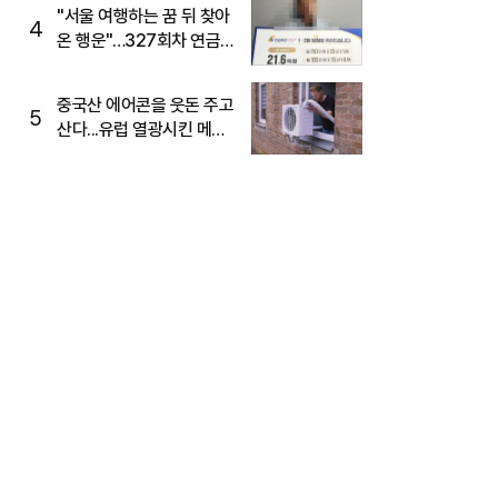
"서울 여행하는 꿈 뒤 찾아
4
온 행운"…327회차 연금
복권720+ 당첨번호조회
주목
중국산 에어콘을 웃돈 주고
5
산다...유럽 열광시킨 메이
디