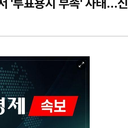
서 '투표용지 부족' 사태…
이
미
지
확
대