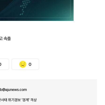
고 속출
0
0
b@ajunews.com
산사태 위기경보 '경계' 격상