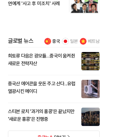
연예계 '사고 후 미조치' 사례
글로벌 뉴스
중국
일본
베트남
희토류 다음은 광모듈…중국이 움켜쥔
새로운 전략자산
중국산 에어콘을 웃돈 주고 산다...유럽
열광시킨 메이디
스티븐 로치 '과거의 홍콩'은 끝났지만
'새로운 홍콩'은 진행중