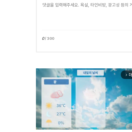
0
/ 300
더
arrow_forward_ios