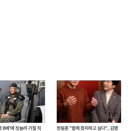
력 6배'에 짓눌려 기절 직
한동훈 "함께 정치하고 싶다"…김영