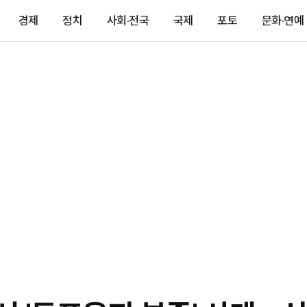
경제
정치
사회·전국
국제
포토
문화·연예