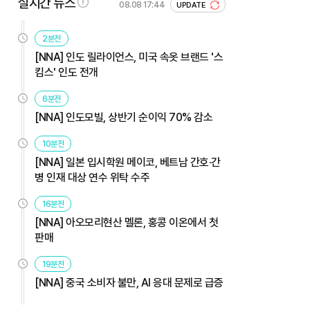
실시간 뉴스
08.08 17:44
UPDATE
2분전
[NNA] 인도 릴라이언스, 미국 속옷 브랜드 '스
킴스' 인도 전개
6분전
[NNA] 인도모빌, 상반기 순이익 70% 감소
10분전
[NNA] 일본 입시학원 메이코, 베트남 간호·간
병 인재 대상 연수 위탁 수주
16분전
[NNA] 아오모리현산 멜론, 홍콩 이온에서 첫
판매
19분전
[NNA] 중국 소비자 불만, AI 응대 문제로 급증