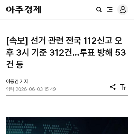
로
아
그
검
전
주
인
색
체
경
메
제
뉴
[속보] 선거 관련 전국 112신고 오
후 3시 기준 312건…투표 방해 53
건 등
이동건 기자
공
텍
입력 2026-06-03 15:49
유
스
트
크
기