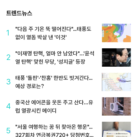
트렌드뉴스
"다음 주 기온 뚝 떨어진다"…태풍도
1
없이 열돔 박살 낸 '이것'
"이재명 탄핵, 얼마 안 남았다"...'윤석
2
열 탄핵' 맞힌 무당, '성지글' 등장
태풍 '돌핀'·'찬홈' 한반도 빗겨간다…
3
예상 경로는?
중국산 에어콘을 웃돈 주고 산다...유
4
럽 열광시킨 메이디
"서울 여행하는 꿈 뒤 찾아온 행운"…
5
327회차 연금복권720+ 당첨번호조