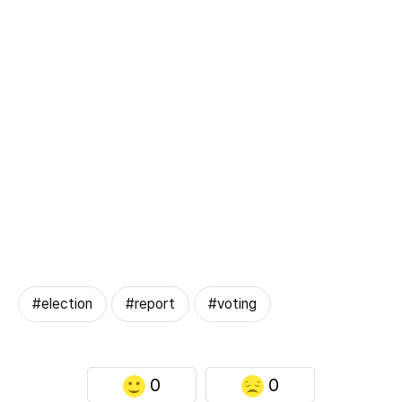
#election
#report
#voting
0
0