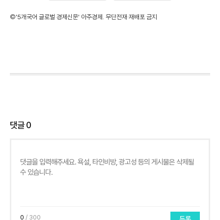
©'5개국어 글로벌 경제신문' 아주경제. 무단전재·재배포 금지
댓글
0
0
/ 300
등록