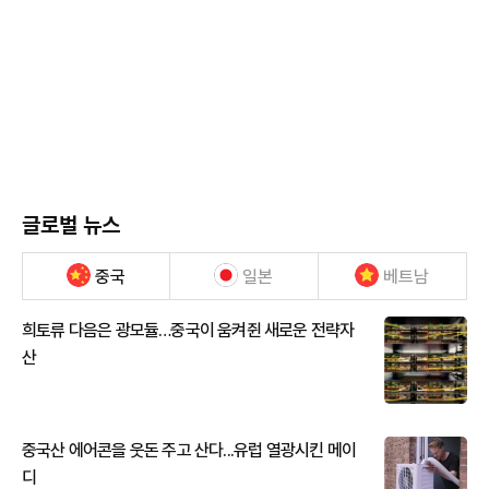
글로벌 뉴스
중국
일본
베트남
희토류 다음은 광모듈…중국이 움켜쥔 새로운 전략자
산
중국산 에어콘을 웃돈 주고 산다...유럽 열광시킨 메이
디