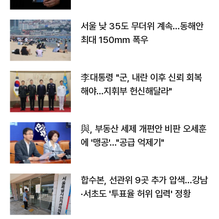
서울 낮 35도 무더위 계속…동해안
최대 150㎜ 폭우
李대통령 "군, 내란 이후 신뢰 회복
해야…지휘부 헌신해달라"
與, 부동산 세제 개편안 비판 오세훈
에 '맹공'…"공급 억제기"
합수본, 선관위 9곳 추가 압색…강남
·서초도 '투표율 허위 입력' 정황