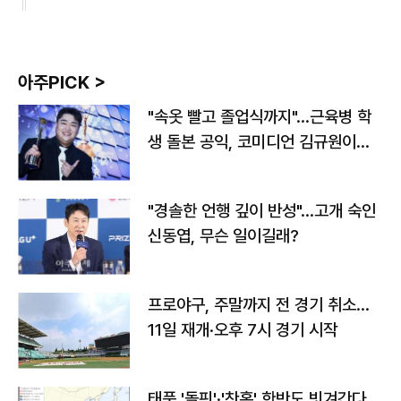
아주PICK >
"속옷 빨고 졸업식까지"…근육병 학
생 돌본 공익, 코미디언 김규원이었
다
"경솔한 언행 깊이 반성"…고개 숙인
신동엽, 무슨 일이길래?
프로야구, 주말까지 전 경기 취소…
11일 재개·오후 7시 경기 시작
태풍 '돌핀'·'찬홈' 한반도 빗겨간다…