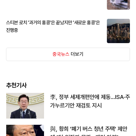
스티븐 로치 '과거의 홍콩'은 끝났지만 '새로운 홍콩'은
진행중
중국뉴스
더보기
추천기사
李, 정부 세제개편안에 제동…ISA·주
가누르기안 재검토 지시
與, 황희 '폐기 버스 청년 주택' 제안