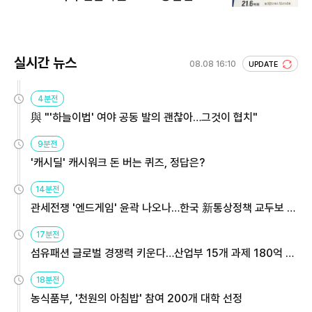
회 주목
실시간 뉴스
08.08 16:10
UPDATE
4분전
與 "'하늘이법' 여야 공동 발의 괜찮아…그것이 협치"
9분전
'캐시딜' 캐시워크 돈 버는 퀴즈, 정답은?
14분전
관세전쟁 '엔드게임' 윤곽 나오나…한국 新통상정책 교두보 활
용해야
17분전
섬유패션 글로벌 경쟁력 키운다…산업부 15개 과제 180억 지
원
18분전
농식품부, '천원의 아침밥' 참여 200개 대학 선정