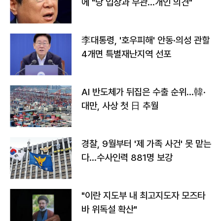
에 "당 입장과 무관…개인 의견"
李대통령, '호우피해' 안동·의성 관할
4개면 특별재난지역 선포
AI 반도체가 뒤집은 수출 순위…韓·
대만, 사상 첫 日 추월
경찰, 9월부터 '제 가족 사건' 못 맡는
다…수사인력 881명 보강
"이란 지도부 내 최고지도자 모즈타
바 위독설 확산"