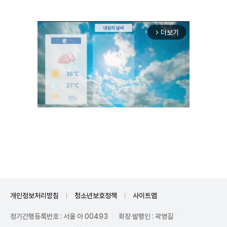
더보기
arrow_forward_ios
Unmute
개인정보처리방침
청소년보호정책
사이트맵
정기간행등록번호 : 서울 아 00493
회장·발행인 : 곽영길