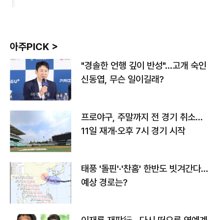
아주PICK >
"경솔한 언행 깊이 반성"…고개 숙인
신동엽, 무슨 일이길래?
프로야구, 주말까지 전 경기 취소…
11일 재개·오후 7시 경기 시작
태풍 '돌핀'·'찬홈' 한반도 빗겨간다…
예상 경로는?