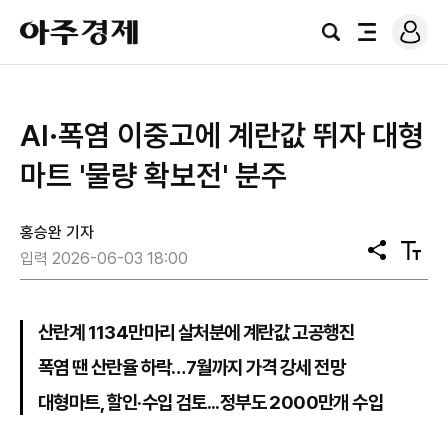
로
아
그
검
전
주
인
색
체
경
메
제
뉴
AI·폭염 이중고에 계란값 뛰자 대형
마트 '물량 확보전' 분주
홍승완 기자
공
텍
입력 2026-06-03 18:00
유
스
트
크
기
산란계 1134만마리 살처분에 계란값 고공행진
폭염 땐 산란율 하락…7월까지 가격 강세 전망
대형마트, 할인·수입 검토...정부도 2000만개 수입