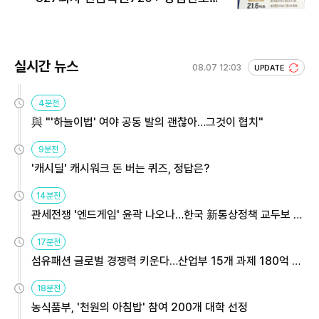
회 주목
실시간 뉴스
08.07 12:03
UPDATE
4분전
與 "'하늘이법' 여야 공동 발의 괜찮아…그것이 협치"
9분전
'캐시딜' 캐시워크 돈 버는 퀴즈, 정답은?
14분전
관세전쟁 '엔드게임' 윤곽 나오나…한국 新통상정책 교두보 활
용해야
17분전
섬유패션 글로벌 경쟁력 키운다…산업부 15개 과제 180억 지
원
18분전
농식품부, '천원의 아침밥' 참여 200개 대학 선정