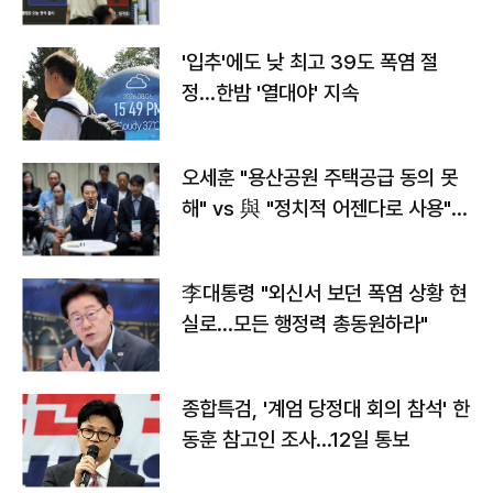
타는 코스피
'입추'에도 낮 최고 39도 폭염 절
정…한밤 '열대야' 지속
오세훈 "용산공원 주택공급 동의 못
해" vs 與 "정치적 어젠다로 사용"
맞불
李대통령 "외신서 보던 폭염 상황 현
실로…모든 행정력 총동원하라"
종합특검, '계엄 당정대 회의 참석' 한
동훈 참고인 조사...12일 통보