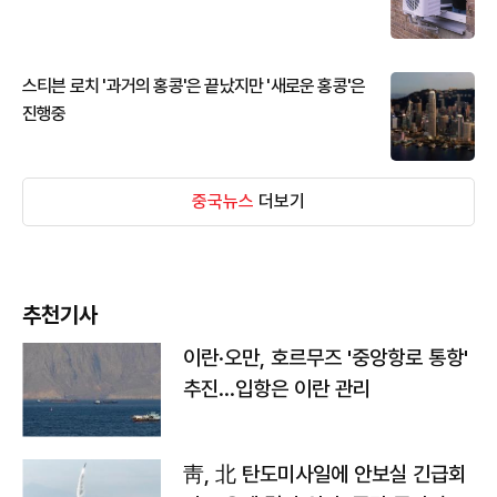
스티븐 로치 '과거의 홍콩'은 끝났지만 '새로운 홍콩'은
진행중
중국뉴스
더보기
추천기사
이란·오만, 호르무즈 '중앙항로 통항'
추진…입항은 이란 관리
靑, 北 탄도미사일에 안보실 긴급회