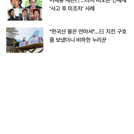
이재룡 재판行…다시 떠오른 연예계
'사고 후 미조치' 사례
"한국산 물은 안마셔"…日 지진 구호
품 보냈더니 비하한 누리꾼