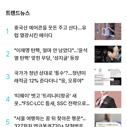
트렌드뉴스
중국산 에어콘을 웃돈 주고 산다...유
1
럽 열광시킨 메이디
"이재명 탄핵, 얼마 안 남았다"...'윤석
2
열 탄핵' 맞힌 무당, '성지글' 등장
국가가 청년 상대로 '통수'?...청년미
3
래적금 12% 준다더니 "응, 오류야"
'티웨이' 벗고 '트리니티항공' 새
4
옷…"FSC·LCC 틈새, SSC 전략으로
공략"
"서울 여행하는 꿈 뒤 찾아온 행운"…
5
327회차 연금복권720+ 당첨번호조