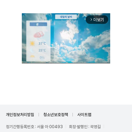
더보기
arrow_forward_ios
Unmute
개인정보처리방침
청소년보호정책
사이트맵
정기간행등록번호 : 서울 아 00493
회장·발행인 : 곽영길