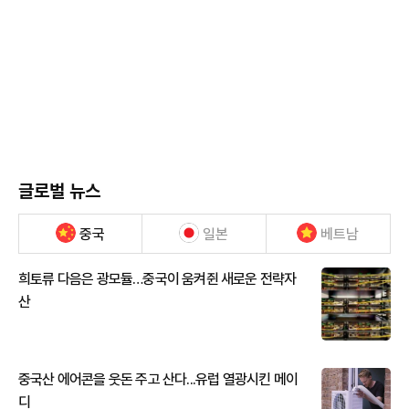
글로벌 뉴스
중국
일본
베트남
희토류 다음은 광모듈…중국이 움켜쥔 새로운 전략자
산
중국산 에어콘을 웃돈 주고 산다...유럽 열광시킨 메이
디