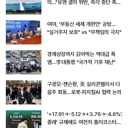
의…"유엔 결의 위반, 즉각 중단 촉
구"
여야, '부동산 세제 개편안' 공방…
"실거주자 보호" vs "무책임의 극치"
경제성장까지 갉아먹는 역대급 폭
염…李대통령 "국가적 기후 재난"
구광모-젠슨황, 美 실리콘밸리서 다
음주 회동…로봇·피지컬AI 협력 논의
'+17.91→-5.12→+3.76→-4.8%'…'
종레' 규제에도 여전히 롤러코스터