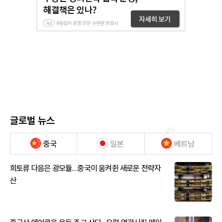
글로벌 뉴스
중국
일본
베트남
희토류 다음은 광모듈…중국이 움켜쥔 새로운 전략자
산