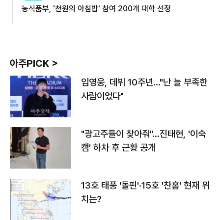
농식품부, '천원의 아침밥' 참여 200개 대학 선정
아주PICK >
임영웅, 데뷔 10주년…"난 늘 부족한
사람이었다"
"광고주들이 찾아줘"…진태현, '이숙
캠' 하차 후 근황 공개
13호 태풍 '돌핀'·15호 '찬홈' 현재 위
치는?