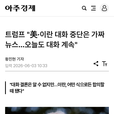
로
아
그
검
전
주
인
색
체
경
메
제
뉴
트럼프 "美·이란 대화 중단은 가짜
뉴스…오늘도 대화 계속"
황진현 기자
공
텍
입력 2026-06-03 10:33
유
스
트
크
기
"대화 결론은 알 수 없지만…이란, 어떤 식으로든 합의할
때 됐다"