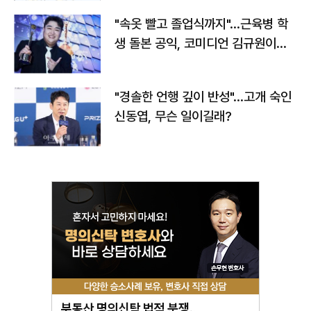
"속옷 빨고 졸업식까지"…근육병 학
생 돌본 공익, 코미디언 김규원이었
다
"경솔한 언행 깊이 반성"…고개 숙인
신동엽, 무슨 일이길래?