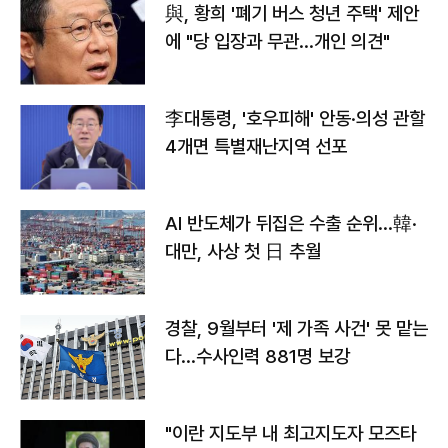
與, 황희 '폐기 버스 청년 주택' 제안
에 "당 입장과 무관…개인 의견"
李대통령, '호우피해' 안동·의성 관할
4개면 특별재난지역 선포
AI 반도체가 뒤집은 수출 순위…韓·
대만, 사상 첫 日 추월
경찰, 9월부터 '제 가족 사건' 못 맡는
다…수사인력 881명 보강
"이란 지도부 내 최고지도자 모즈타