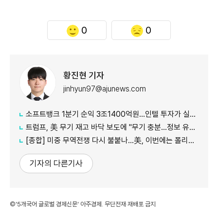
0
0
황진현 기자
jinhyun97@ajunews.com
소프트뱅크 1분기 순익 3조1400억원…인텔 투자가 실적 견인
트럼프, 美 무기 재고 바닥 보도에 "무기 충분…정보 유출자에 장기형"
[종합] 미중 무역전쟁 다시 불붙나…美, 이번에는 폴리실리콘 관세 15% 추진
기자의 다른기사
©'5개국어 글로벌 경제신문' 아주경제. 무단전재·재배포 금지