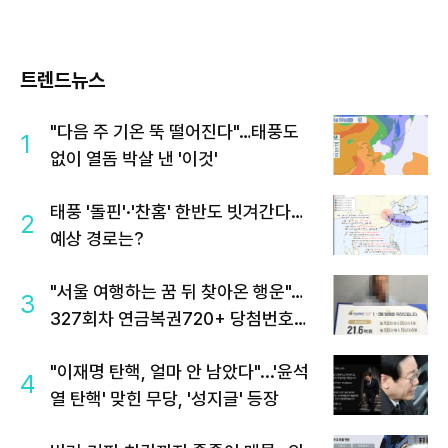
트렌드뉴스
"다음 주 기온 뚝 떨어진다"…태풍도
1
없이 열돔 박살 낸 '이것'
태풍 '돌핀'·'찬홈' 한반도 빗겨간다…
2
예상 경로는?
"서울 여행하는 꿈 뒤 찾아온 행운"…
3
327회차 연금복권720+ 당첨번호조
회 주목
"이재명 탄핵, 얼마 안 남았다"...'윤석
4
열 탄핵' 맞힌 무당, '성지글' 등장