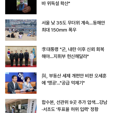
바 위독설 확산"
서울 낮 35도 무더위 계속…동해안
최대 150㎜ 폭우
李대통령 "군, 내란 이후 신뢰 회복
해야…지휘부 헌신해달라"
與, 부동산 세제 개편안 비판 오세훈
에 '맹공'…"공급 억제기"
합수본, 선관위 9곳 추가 압색…강남
·서초도 '투표율 허위 입력' 정황