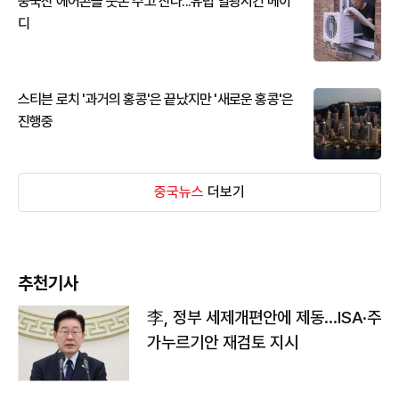
중국산 에어콘을 웃돈 주고 산다...유럽 열광시킨 메이
디
스티븐 로치 '과거의 홍콩'은 끝났지만 '새로운 홍콩'은
진행중
중국뉴스
더보기
추천기사
李, 정부 세제개편안에 제동…ISA·주
가누르기안 재검토 지시