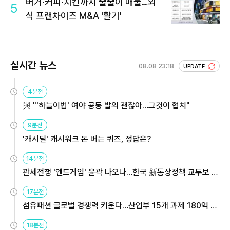
버거·커피·치킨까지 줄줄이 매물…외
5
식 프랜차이즈 M&A '활기'
실시간 뉴스
08.08 23:18
UPDATE
4분전
與 "'하늘이법' 여야 공동 발의 괜찮아…그것이 협치"
9분전
'캐시딜' 캐시워크 돈 버는 퀴즈, 정답은?
14분전
관세전쟁 '엔드게임' 윤곽 나오나…한국 新통상정책 교두보 활
용해야
17분전
섬유패션 글로벌 경쟁력 키운다…산업부 15개 과제 180억 지
원
18분전