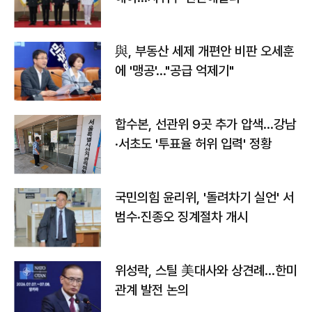
與, 부동산 세제 개편안 비판 오세훈
에 '맹공'…"공급 억제기"
합수본, 선관위 9곳 추가 압색…강남
·서초도 '투표율 허위 입력' 정황
국민의힘 윤리위, '돌려차기 실언' 서
범수·진종오 징계절차 개시
위성락, 스틸 美대사와 상견례…한미
관계 발전 논의