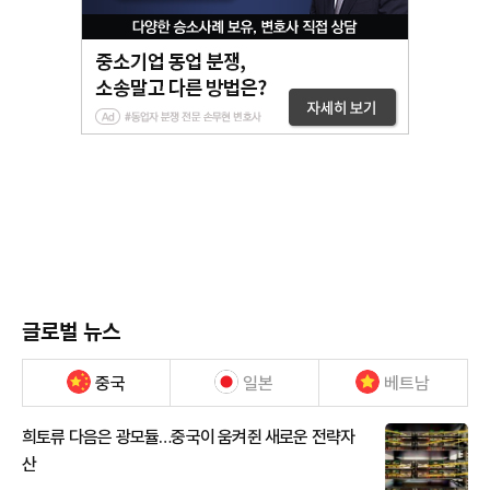
글로벌 뉴스
중국
일본
베트남
희토류 다음은 광모듈…중국이 움켜쥔 새로운 전략자
산