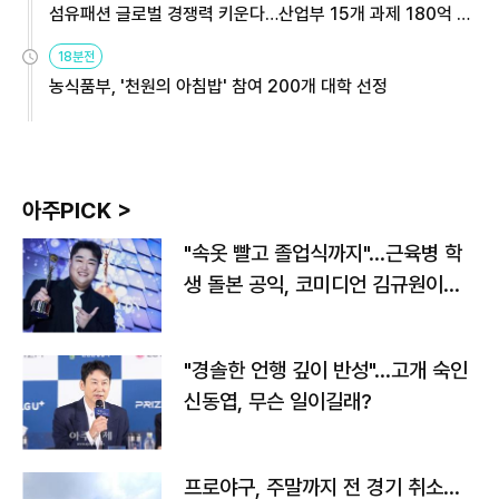
섬유패션 글로벌 경쟁력 키운다…산업부 15개 과제 180억 지
원
18분전
농식품부, '천원의 아침밥' 참여 200개 대학 선정
아주PICK >
"속옷 빨고 졸업식까지"…근육병 학
생 돌본 공익, 코미디언 김규원이었
다
"경솔한 언행 깊이 반성"…고개 숙인
신동엽, 무슨 일이길래?
프로야구, 주말까지 전 경기 취소…