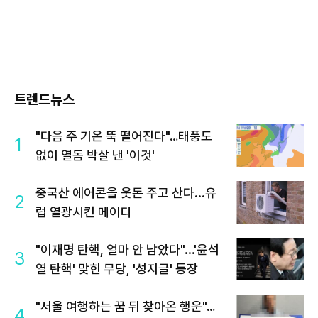
트렌드뉴스
"다음 주 기온 뚝 떨어진다"…태풍도
1
없이 열돔 박살 낸 '이것'
중국산 에어콘을 웃돈 주고 산다...유
2
럽 열광시킨 메이디
"이재명 탄핵, 얼마 안 남았다"...'윤석
3
열 탄핵' 맞힌 무당, '성지글' 등장
"서울 여행하는 꿈 뒤 찾아온 행운"…
4