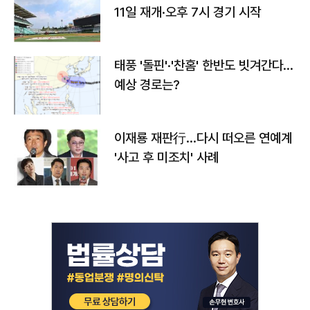
11일 재개·오후 7시 경기 시작
태풍 '돌핀'·'찬홈' 한반도 빗겨간다…
예상 경로는?
이재룡 재판行…다시 떠오른 연예계
'사고 후 미조치' 사례