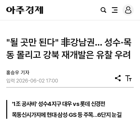
로
아
그
검
전
주
인
색
체
경
메
제
뉴
"될 곳만 된다" 非강남권… 성수·목
동 몰리고 강북 재개발은 유찰 우려
홍승우 기자
공
텍
입력 2026-06-02 17:00
유
스
트
크
기
'1조 공사비' 성수4지구 대우 vs 롯데 신경전
목동신시가지에 현대·삼성·GS 등 주목…6단지 눈길