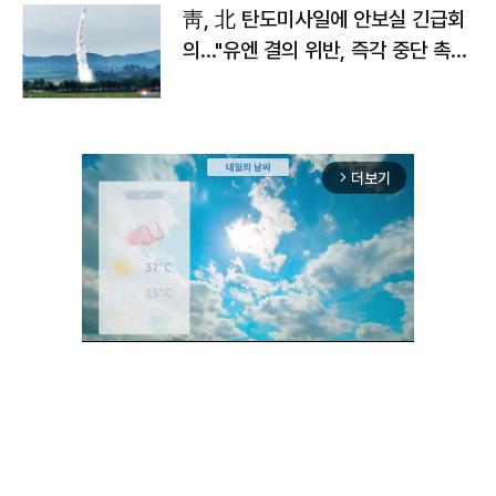
靑, 北 탄도미사일에 안보실 긴급회
의…"유엔 결의 위반, 즉각 중단 촉
구"
더보기
arrow_forward_ios
Unmute