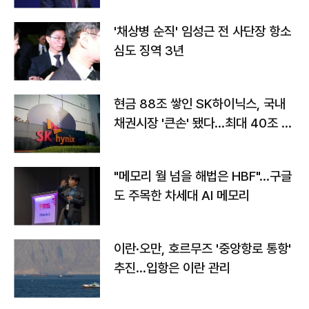
'채상병 순직' 임성근 전 사단장 항소
심도 징역 3년
현금 88조 쌓인 SK하이닉스, 국내
채권시장 '큰손' 됐다…최대 40조 투
자
"메모리 월 넘을 해법은 HBF"…구글
도 주목한 차세대 AI 메모리
이란·오만, 호르무즈 '중앙항로 통항'
추진…입항은 이란 관리