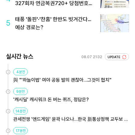
327회차 연금복권720+ 당첨번호조
회 주목
태풍 '돌핀'·'찬홈' 한반도 빗겨간다…
5
예상 경로는?
실시간 뉴스
08.07 21:32
UPDATE
4분전
與 "'하늘이법' 여야 공동 발의 괜찮아…그것이 협치"
9분전
'캐시딜' 캐시워크 돈 버는 퀴즈, 정답은?
14분전
관세전쟁 '엔드게임' 윤곽 나오나…한국 新통상정책 교두보 활
용해야
17분전