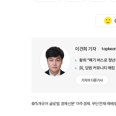
이건희 기자
topkeo
황희 "폐기 버스로 청년
與, 당원 커뮤니티 해킹
기자의 다른기사
©'5개국어 글로벌 경제신문' 아주경제. 무단전재·재배