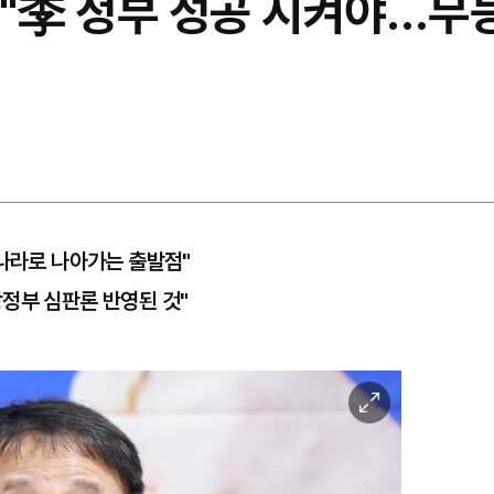
與 "李 정부 성공 시켜야…무
 나라로 나아가는 출발점"
정부 심판론 반영된 것"
이
미
지