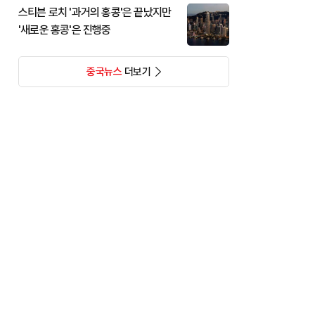
스티븐 로치 '과거의 홍콩'은 끝났지만
'새로운 홍콩'은 진행중
중국뉴스
더보기