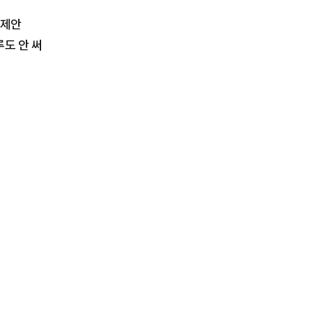
 제안
도 안 써