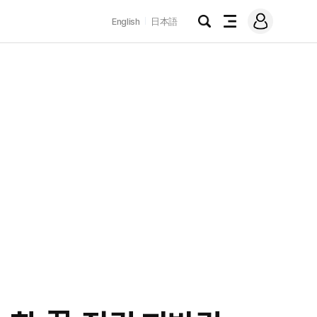
로
English
日本語
그
검
전
인
색
체
메
뉴