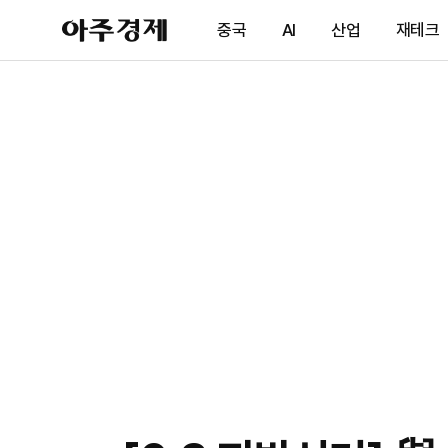
아
중국
AI
산업
재테크
주
경
제