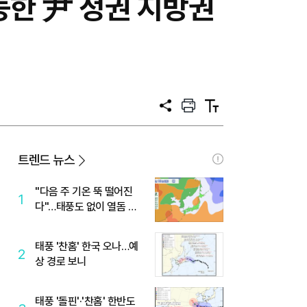
능한 尹 정권 지방권
공
프
텍
유
린
스
트
트
크
기
트렌드 뉴스
"다음 주 기온 뚝 떨어진
1
다"…태풍도 없이 열돔 박
살 낸 '이것'
태풍 '찬홈' 한국 오나…예
2
상 경로 보니
태풍 '돌핀'·'찬홈' 한반도