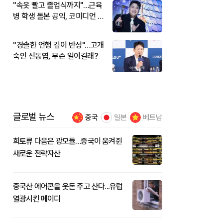
"속옷 빨고 졸업식까지"…근육
병 학생 돌본 공익, 코미디언 김
규원이었다
"경솔한 언행 깊이 반성"…고개
숙인 신동엽, 무슨 일이길래?
글로벌 뉴스
중국
일본
베트남
희토류 다음은 광모듈…중국이 움켜쥔
새로운 전략자산
중국산 에어콘을 웃돈 주고 산다...유럽
열광시킨 메이디