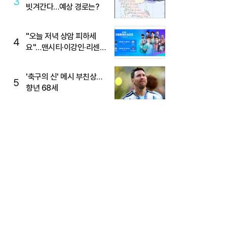
3
빗겨간다…예상 경로는?
"오늘 저녁 상암 피하세
4
요"…맨시티·이강인·리센느
뜬다, 6호선 혼잡 예상
'축구의 신' 메시 부친상…
5
향년 68세