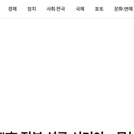
경제
정치
사회·전국
국제
포토
문화·연예