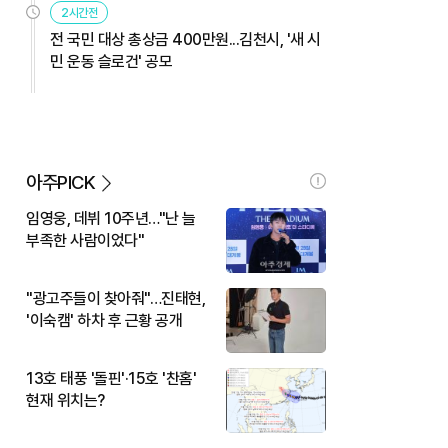
2시간전
전 국민 대상 총상금 400만원...김천시, '새 시
민 운동 슬로건' 공모
아주PICK
임영웅, 데뷔 10주년…"난 늘
부족한 사람이었다"
"광고주들이 찾아줘"…진태현,
'이숙캠' 하차 후 근황 공개
13호 태풍 '돌핀'·15호 '찬홈'
현재 위치는?