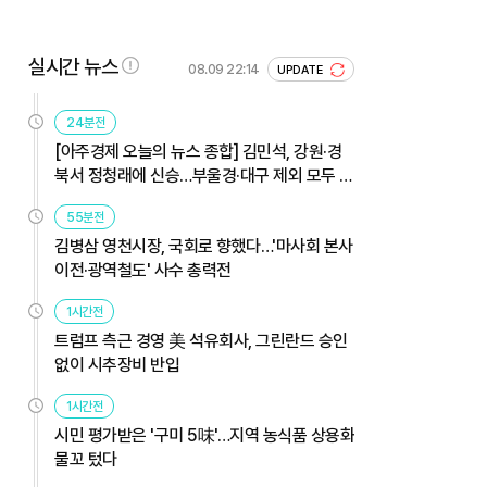
실시간 뉴스
08.09 22:14
UPDATE
24분전
[아주경제 오늘의 뉴스 종합] 김민석, 강원·경
북서 정청래에 신승…부울경·대구 제외 모두 웃
었다 外
55분전
김병삼 영천시장, 국회로 향했다…'마사회 본사
이전·광역철도' 사수 총력전
1시간전
트럼프 측근 경영 美 석유회사, 그린란드 승인
없이 시추장비 반입
1시간전
시민 평가받은 '구미 5味'…지역 농식품 상용화
물꼬 텄다