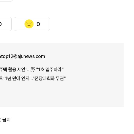
0
0
ntop12@ajunews.com
주택 활용 제안"…野 "1호 입주하라"
 약 1년 만에 인지…"전당대회와 무관"
포 금지