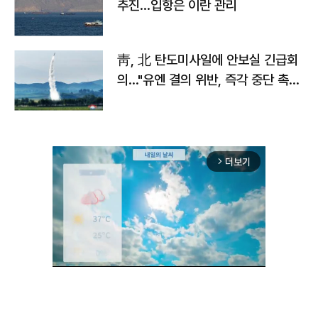
추진…입항은 이란 관리
靑, 北 탄도미사일에 안보실 긴급회
의…"유엔 결의 위반, 즉각 중단 촉
구"
더보기
arrow_forward_ios
Unmute