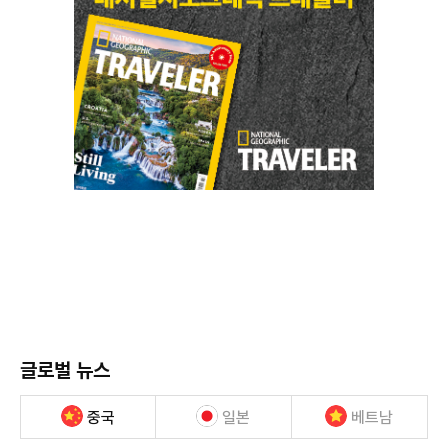
글로벌 뉴스
중국
일본
베트남