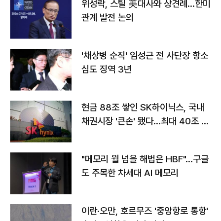
위성락, 스틸 美대사와 상견례…한미
관계 발전 논의
'채상병 순직' 임성근 전 사단장 항소
심도 징역 3년
현금 88조 쌓인 SK하이닉스, 국내
채권시장 '큰손' 됐다…최대 40조 투
자
"메모리 월 넘을 해법은 HBF"…구글
도 주목한 차세대 AI 메모리
이란·오만, 호르무즈 '중앙항로 통항'