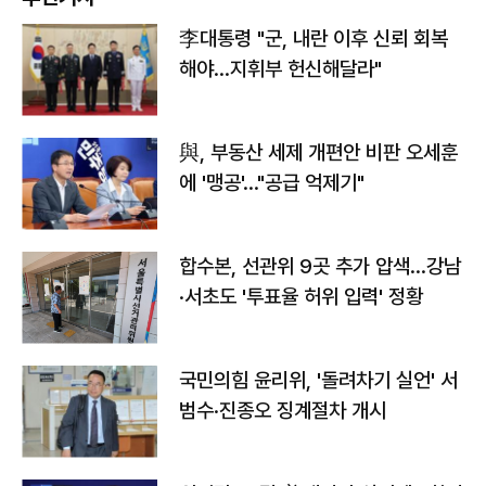
李대통령 "군, 내란 이후 신뢰 회복
해야…지휘부 헌신해달라"
與, 부동산 세제 개편안 비판 오세훈
에 '맹공'…"공급 억제기"
합수본, 선관위 9곳 추가 압색…강남
·서초도 '투표율 허위 입력' 정황
국민의힘 윤리위, '돌려차기 실언' 서
범수·진종오 징계절차 개시