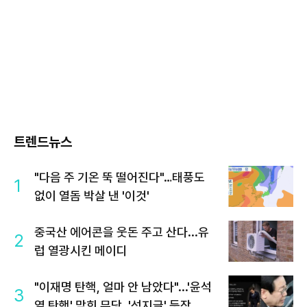
트렌드뉴스
"다음 주 기온 뚝 떨어진다"…태풍도
1
없이 열돔 박살 낸 '이것'
중국산 에어콘을 웃돈 주고 산다...유
2
럽 열광시킨 메이디
"이재명 탄핵, 얼마 안 남았다"...'윤석
3
열 탄핵' 맞힌 무당, '성지글' 등장