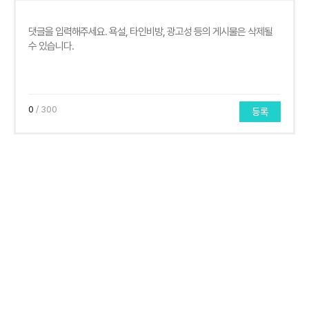
0
/ 300
등록