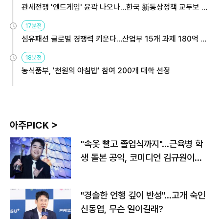
관세전쟁 '엔드게임' 윤곽 나오나…한국 新통상정책 교두보 활
용해야
17분전
섬유패션 글로벌 경쟁력 키운다…산업부 15개 과제 180억 지
원
18분전
농식품부, '천원의 아침밥' 참여 200개 대학 선정
아주PICK >
"속옷 빨고 졸업식까지"…근육병 학
생 돌본 공익, 코미디언 김규원이었
다
"경솔한 언행 깊이 반성"…고개 숙인
신동엽, 무슨 일이길래?