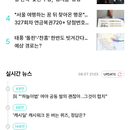
"서울 여행하는 꿈 뒤 찾아온 행운"…
4
327회차 연금복권720+ 당첨번호조
회 주목
태풍 '돌핀'·'찬홈' 한반도 빗겨간다…
5
예상 경로는?
실시간 뉴스
08.07 21:03
UPDATE
4분전
與 "'하늘이법' 여야 공동 발의 괜찮아…그것이 협치"
9분전
'캐시딜' 캐시워크 돈 버는 퀴즈, 정답은?
14분전