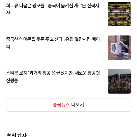
희토류 다음은 광모듈…중국이 움켜쥔 새로운 전략자
산
중국산 에어콘을 웃돈 주고 산다...유럽 열광시킨 메이
디
스티븐 로치 '과거의 홍콩'은 끝났지만 '새로운 홍콩'은
진행중
중국뉴스
더보기
추천기사