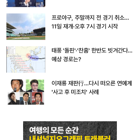
프로야구, 주말까지 전 경기 취소…
11일 재개·오후 7시 경기 시작
태풍 '돌핀'·'찬홈' 한반도 빗겨간다…
예상 경로는?
이재룡 재판行…다시 떠오른 연예계
'사고 후 미조치' 사례