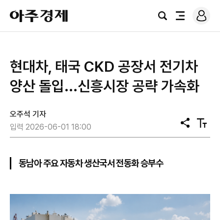
로
아
그
검
전
주
인
색
체
경
메
제
뉴
현대차, 태국 CKD 공장서 전기차
양산 돌입...신흥시장 공략 가속화
오주석 기자
공
텍
입력 2026-06-01 18:00
유
스
트
크
기
동남아 주요 자동차 생산국서 전동화 승부수