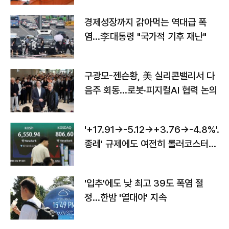
경제성장까지 갉아먹는 역대급 폭
염…李대통령 "국가적 기후 재난"
구광모-젠슨황, 美 실리콘밸리서 다
음주 회동…로봇·피지컬AI 협력 논의
'+17.91→-5.12→+3.76→-4.8%'…'
종레' 규제에도 여전히 롤러코스터
타는 코스피
'입추'에도 낮 최고 39도 폭염 절
정…한밤 '열대야' 지속