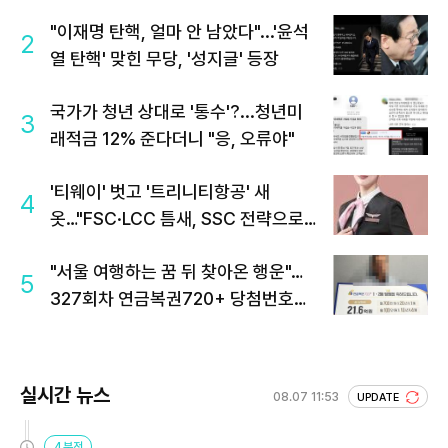
"이재명 탄핵, 얼마 안 남았다"...'윤석
2
열 탄핵' 맞힌 무당, '성지글' 등장
국가가 청년 상대로 '통수'?...청년미
3
래적금 12% 준다더니 "응, 오류야"
'티웨이' 벗고 '트리니티항공' 새
4
옷…"FSC·LCC 틈새, SSC 전략으로
공략"
"서울 여행하는 꿈 뒤 찾아온 행운"…
5
327회차 연금복권720+ 당첨번호조
회 주목
실시간 뉴스
08.07 11:53
UPDATE
4분전