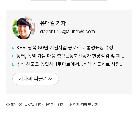
유대길 기자
dbeorlf123@ajunews.com
KPR, 광복 80년 기념사업 공로로 대통령표창 수상
농협, 폭염·가뭄 대응 총력...농축산농가 현장점검 및 피해 예방 강화
추석 선물을 농협하나로마트에서…추석 선물세트 사전예약 실시
기자의 다른기사
©'5개국어 글로벌 경제신문' 아주경제. 무단전재·재배포 금지