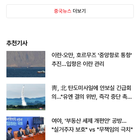
중국뉴스
더보기
추천기사
이란·오만, 호르무즈 '중앙항로 통항'
추진…입항은 이란 관리
靑, 北 탄도미사일에 안보실 긴급회
의…"유엔 결의 위반, 즉각 중단 촉
구"
여야, '부동산 세제 개편안' 공방…
"실거주자 보호" vs "무책임의 극치"