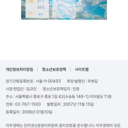
Unmute
개인정보처리방침
청소년보호정책
사이트맵
정기간행등록번호 : 서울 아 00493
회장·발행인 : 곽영길
사장·편집인 : 임규진
청소년보호책임자 : 전운
주소 : 서울특별시 종로구 종로 1길 42(수송동 146-1) 이마빌딩 11층
전화 : 02-767-1500
발행일자 : 2007년 11월 15일
등록일자 : 2008년 01월10일
아주경제는 인터넷신문윤리위원회 윤리강령을 준수합니다. 아주경제의 모든