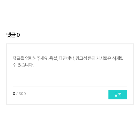
댓글
0
0
/ 300
등록