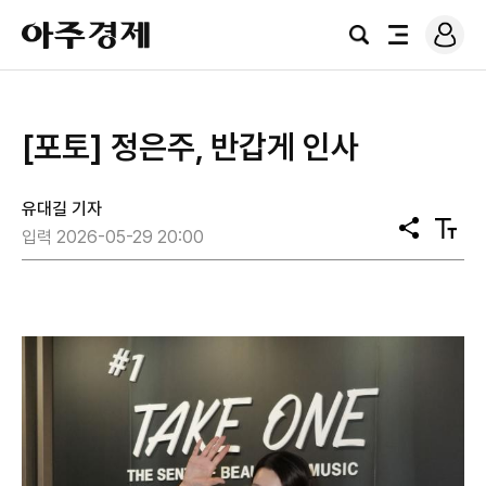
로
아
그
검
전
주
인
색
체
경
메
제
뉴
[포토] 정은주, 반갑게 인사
유대길 기자
공
텍
입력 2026-05-29 20:00
유
스
트
크
기