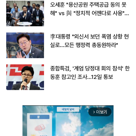
오세훈 "용산공원 주택공급 동의 못
해" vs 與 "정치적 어젠다로 사용"
맞불
李대통령 "외신서 보던 폭염 상황 현
실로…모든 행정력 총동원하라"
종합특검, '계엄 당정대 회의 참석' 한
동훈 참고인 조사...12일 통보
더보기
arrow_forward_ios