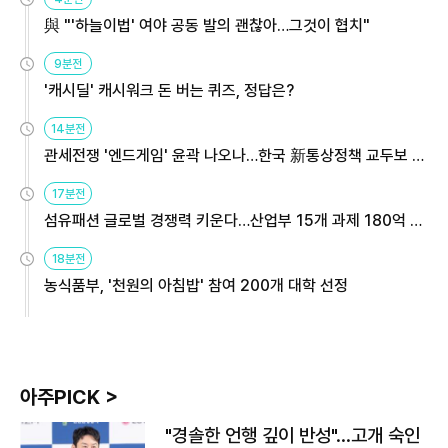
與 "'하늘이법' 여야 공동 발의 괜찮아…그것이 협치"
9분전
'캐시딜' 캐시워크 돈 버는 퀴즈, 정답은?
14분전
관세전쟁 '엔드게임' 윤곽 나오나…한국 新통상정책 교두보 활
용해야
17분전
섬유패션 글로벌 경쟁력 키운다…산업부 15개 과제 180억 지
원
18분전
농식품부, '천원의 아침밥' 참여 200개 대학 선정
아주PICK >
"경솔한 언행 깊이 반성"…고개 숙인