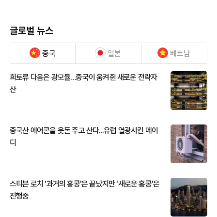
글로벌 뉴스
중국
일본
베트남
희토류 다음은 광모듈…중국이 움켜쥔 새로운 전략자
산
중국산 에어콘을 웃돈 주고 산다...유럽 열광시킨 메이
디
스티븐 로치 '과거의 홍콩'은 끝났지만 '새로운 홍콩'은
진행중