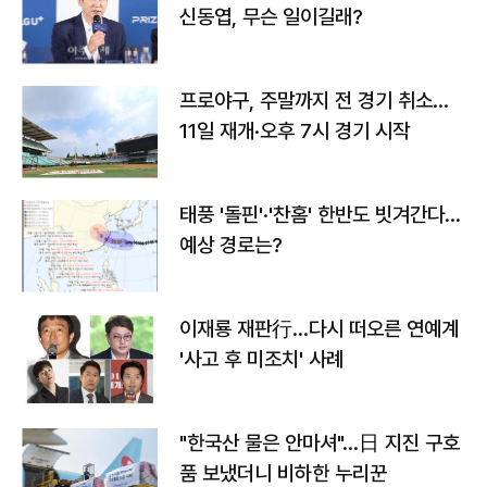
신동엽, 무슨 일이길래?
프로야구, 주말까지 전 경기 취소…
11일 재개·오후 7시 경기 시작
태풍 '돌핀'·'찬홈' 한반도 빗겨간다…
예상 경로는?
이재룡 재판行…다시 떠오른 연예계
'사고 후 미조치' 사례
"한국산 물은 안마셔"…日 지진 구호
품 보냈더니 비하한 누리꾼