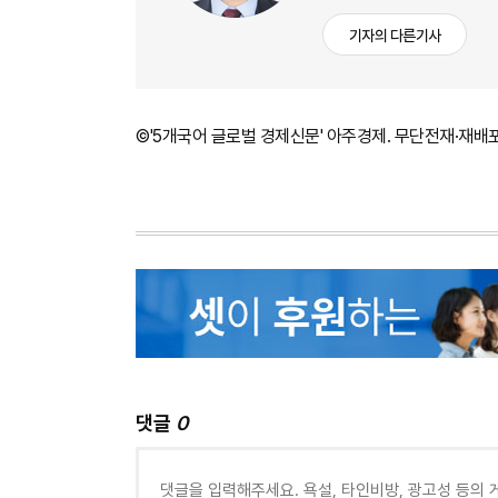
기자의 다른기사
©'5개국어 글로벌 경제신문' 아주경제. 무단전재·재배
댓글
0