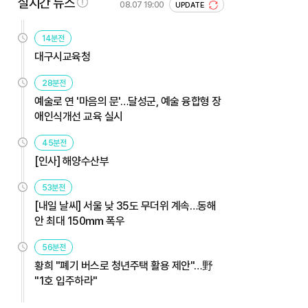
실시간 뉴스
08.07 19:00
UPDATE
14분전
대구시교육청
28분전
예술로 연 '마음의 문'…달성군, 예술 융합형 장
애인식개선 교육 실시
45분전
[인사] 해양수산부
53분전
[내일 날씨] 서울 낮 35도 무더위 계속…동해
안 최대 150㎜ 폭우
56분전
황희 "폐기 버스로 청년주택 활용 제안"…野
"1호 입주하라"