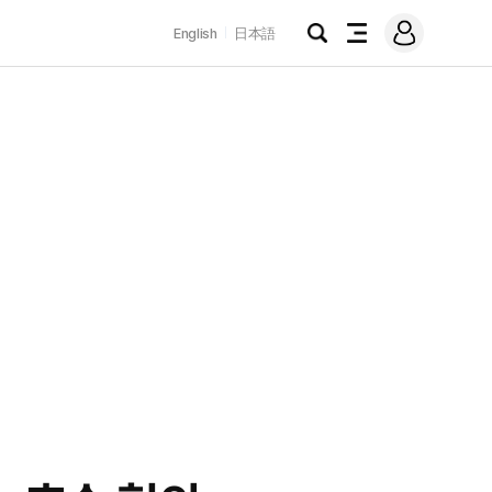
로
English
日本語
그
검
전
인
색
체
메
뉴