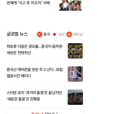
연예계 '사고 후 미조치' 사례
글로벌 뉴스
중국
일본
베트남
희토류 다음은 광모듈…중국이 움켜쥔
새로운 전략자산
중국산 에어콘을 웃돈 주고 산다...유럽
열광시킨 메이디
스티븐 로치 '과거의 홍콩'은 끝났지만
'새로운 홍콩'은 진행중