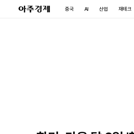
아
중국
AI
산업
재테크
주
경
제