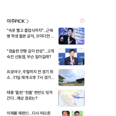
아주PICK
"속옷 빨고 졸업식까지"…근육
병 학생 돌본 공익, 코미디언 김
규원이었다
"경솔한 언행 깊이 반성"…고개
숙인 신동엽, 무슨 일이길래?
프로야구, 주말까지 전 경기 취
소…11일 재개·오후 7시 경기
시작
태풍 '돌핀'·'찬홈' 한반도 빗겨
간다…예상 경로는?
이재룡 재판行…다시 떠오른