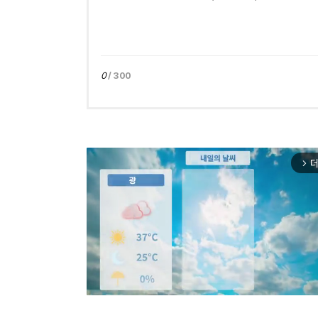
0
/ 300
더
arrow_forward_ios