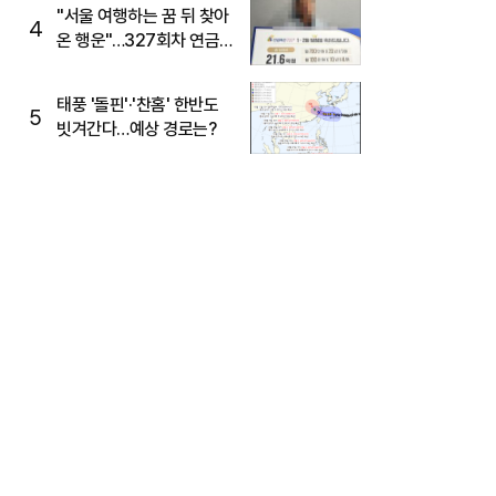
"서울 여행하는 꿈 뒤 찾아
4
온 행운"…327회차 연금
복권720+ 당첨번호조회
주목
태풍 '돌핀'·'찬홈' 한반도
5
빗겨간다…예상 경로는?