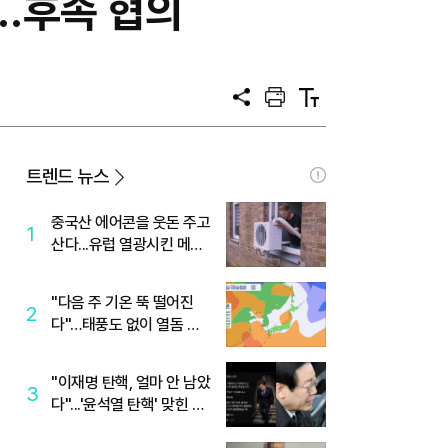
족…후속 협의
공
프
텍
유
린
스
트
트
크
기
트렌드 뉴스
중국산 에어콘을 웃돈 주고
1
산다...유럽 열광시킨 메이
디
"다음 주 기온 뚝 떨어진
2
다"…태풍도 없이 열돔 박
살 낸 '이것'
"이재명 탄핵, 얼마 안 남았
3
다"...'윤석열 탄핵' 맞힌 무
당, '성지글' 등장