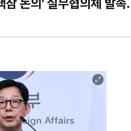
 '핵잠 논의' 실무협의체 발
이
미
지
확
대