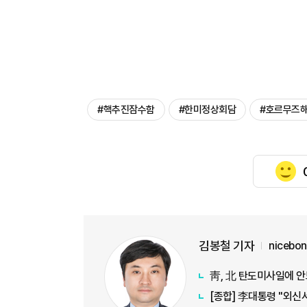
#핵추진잠수함
#한미정상회담
#호르무즈
김봉철 기자
nicebo
靑, 北 탄도미사일에 안
[종합] 李대통령 "외신