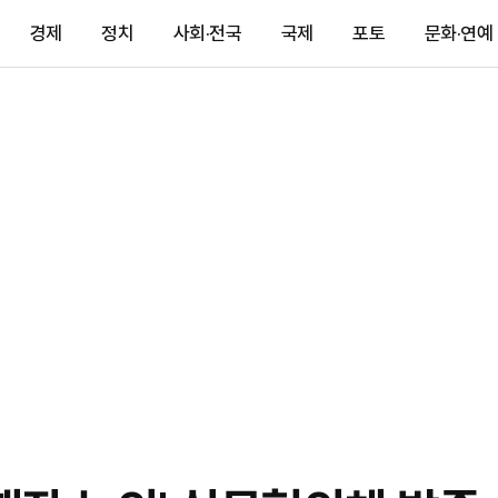
경제
정치
사회·전국
국제
포토
문화·연예