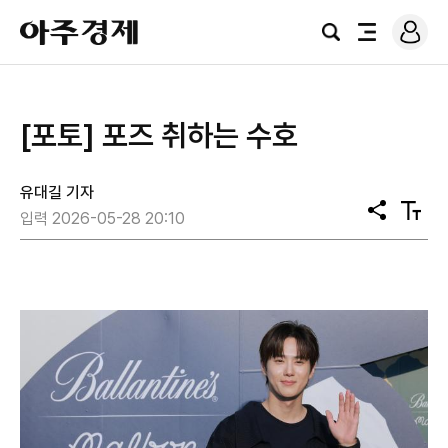
로
아
그
검
전
주
인
색
체
경
메
제
뉴
[포토] 포즈 취하는 수호
유대길 기자
공
텍
입력 2026-05-28 20:10
유
스
트
크
기