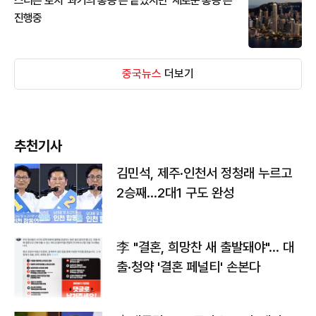
스티븐 로치 '과거의 홍콩'은 끝났지만 '새로운 홍콩'은
진행중
중국뉴스
더보기
추천기사
김민석, 제주·인천서 정청래 누르고
2승째…2대1 구도 완성
李 "결혼, 희망찬 새 출발돼야"… 대
출·청약 '결혼 페널티' 손본다