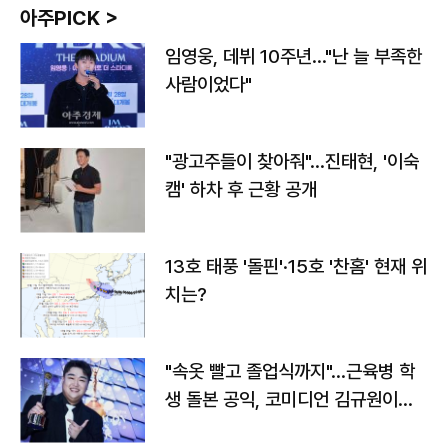
아주PICK >
임영웅, 데뷔 10주년…"난 늘 부족한
사람이었다"
"광고주들이 찾아줘"…진태현, '이숙
캠' 하차 후 근황 공개
13호 태풍 '돌핀'·15호 '찬홈' 현재 위
치는?
"속옷 빨고 졸업식까지"…근육병 학
생 돌본 공익, 코미디언 김규원이었
다