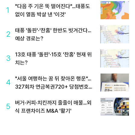
"다음 주 기온 뚝 떨어진다"…태풍도
1
없이 열돔 박살 낸 '이것'
태풍 '돌핀'·'찬홈' 한반도 빗겨간다…
2
예상 경로는?
13호 태풍 '돌핀'·15호 '찬홈' 현재 위
3
치는?
"서울 여행하는 꿈 뒤 찾아온 행운"…
4
327회차 연금복권720+ 당첨번호조
회 주목
버거·커피·치킨까지 줄줄이 매물…외
5
식 프랜차이즈 M&A '활기'