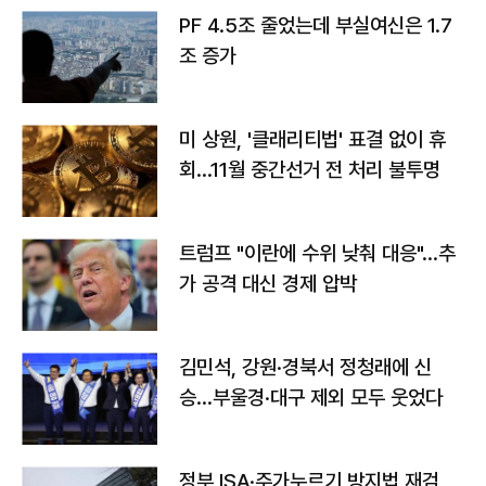
PF 4.5조 줄었는데 부실여신은 1.7
조 증가
미 상원, '클래리티법' 표결 없이 휴
회…11월 중간선거 전 처리 불투명
트럼프 "이란에 수위 낮춰 대응"…추
가 공격 대신 경제 압박
김민석, 강원·경북서 정청래에 신
승…부울경·대구 제외 모두 웃었다
정부 ISA·주가누르기 방지법 재검