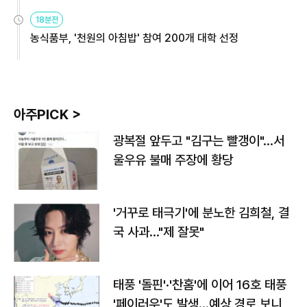
원
18분전
농식품부, '천원의 아침밥' 참여 200개 대학 선정
아주PICK >
광복절 앞두고 "김구는 빨갱이"…서
울우유 불매 주장에 황당
'거꾸로 태극기'에 분노한 김희철, 결
국 사과…"제 잘못"
태풍 '돌핀'·'찬홈'에 이어 16호 태풍
'페이러우'도 발생…예상 경로 보니