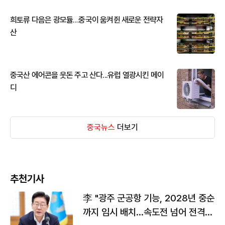
희토류 다음은 광모듈…중국이 움켜쥔 새로운 전략자
산
중국산 에어콘을 웃돈 주고 산다...유럽 열광시킨 메이
디
중국뉴스
더보기
추천기사
李 "광주 군공항 기능, 2028년 중순
까지 임시 배치…속도전 넘어 전격