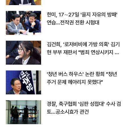
전"
한미, 17∼27일 '을지 자유의 방패'
연습…전작권 전환 시험대
김건희, '로저비비에 가방 의혹' 김기
현 부부 재판서 "범죄 연상시키지 말
라"
'청년 버스 하우스' 논란 황희 "청년
주거 문제 헤아리지 못했다"
경찰, 축구협회 '심판 성접대' 수사 검
토…공소시효가 관건