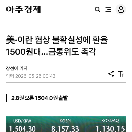
로
아
그
검
전
주
인
색
체
경
메
제
뉴
美·이란 협상 불확실성에 환율
1500원대…금통위도 촉각
장선아 기자
공
텍
입력 2026-05-28 09:43
유
스
트
크
기
2.8원 오른 1504.0원 출발