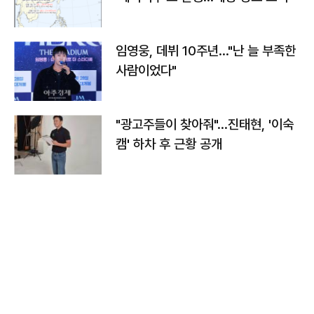
임영웅, 데뷔 10주년…"난 늘 부족한
사람이었다"
"광고주들이 찾아줘"…진태현, '이숙
캠' 하차 후 근황 공개