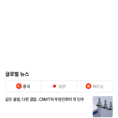
글로벌 뉴스
중국
일본
베트남
같은 출발, 다른 결말...CXMT와 푸젠진화의 첫 단추