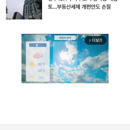
토…부동산세제 개편안도 손질
더보기
arrow_forward_ios
Unmute