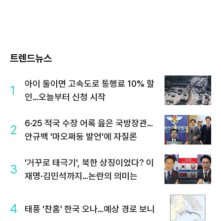
트렌드뉴스
아이 둘이면 고속도로 통행료 10% 할
1
인…오늘부터 신청 시작
6·25 적국 수장 어록 읊은 국방장관…
2
안규백 '마오쩌둥 발언'에 자질론
'거꾸로 태극기', 북한 상징이었다? 이
3
재명·김민석까지…논란의 의미는
4
태풍 '찬홈' 한국 오나…예상 경로 보니