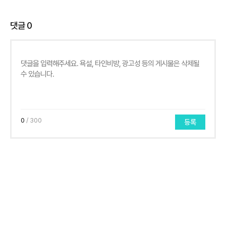
댓글
0
0
/ 300
등록