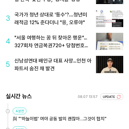
국가가 청년 상대로 '통수'?...청년미
3
래적금 12% 준다더니 "응, 오류야"
"서울 여행하는 꿈 뒤 찾아온 행운"…
4
327회차 연금복권720+ 당첨번호조
회 주목
신남성연대 배인규 대표 사망…인천 아
5
파트서 숨진 채 발견
실시간 뉴스
08.07 13:57
UPDATE
4분전
與 "'하늘이법' 여야 공동 발의 괜찮아…그것이 협치"