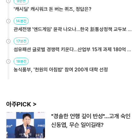
9분전
'캐시딜' 캐시워크 돈 버는 퀴즈, 정답은?
14분전
관세전쟁 '엔드게임' 윤곽 나오나…한국 新통상정책 교두보 활
용해야
17분전
섬유패션 글로벌 경쟁력 키운다…산업부 15개 과제 180억 지
원
18분전
농식품부, '천원의 아침밥' 참여 200개 대학 선정
아주PICK >
"경솔한 언행 깊이 반성"…고개 숙인
신동엽, 무슨 일이길래?