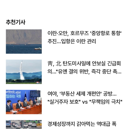
추천기사
이란·오만, 호르무즈 '중앙항로 통항'
추진…입항은 이란 관리
靑, 北 탄도미사일에 안보실 긴급회
의…"유엔 결의 위반, 즉각 중단 촉
구"
여야, '부동산 세제 개편안' 공방…
"실거주자 보호" vs "무책임의 극치"
경제성장까지 갉아먹는 역대급 폭