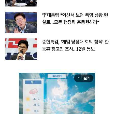
맞불
李대통령 "외신서 보던 폭염 상황 현
실로…모든 행정력 총동원하라"
종합특검, '계엄 당정대 회의 참석' 한
동훈 참고인 조사...12일 통보
더보기
arrow_forward_ios