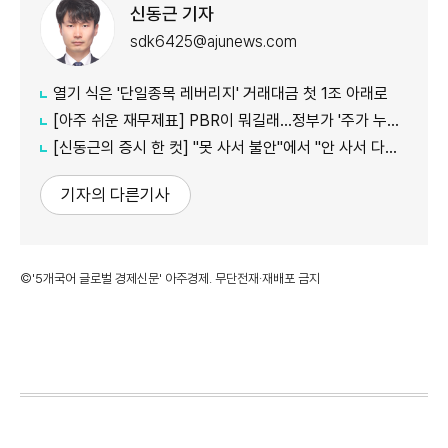
신동근 기자
sdk6425@ajunews.com
열기 식은 '단일종목 레버리지' 거래대금 첫 1조 아래로
[아주 쉬운 재무제표] PBR이 뭐길래…정부가 '주가 누르기'에 칼 빼든 이유
[신동근의 증시 한 컷] "못 사서 불안"에서 "안 사서 다행"으로…증시 덮친 '조모'
기자의 다른기사
©'5개국어 글로벌 경제신문' 아주경제. 무단전재·재배포 금지