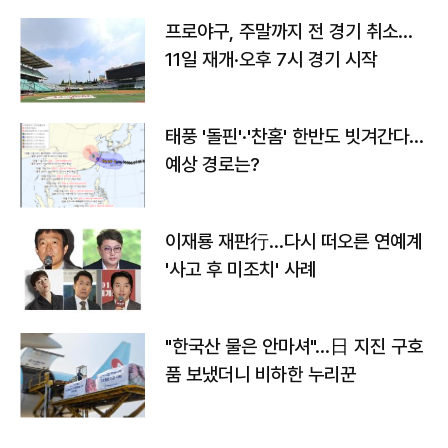
프로야구, 주말까지 전 경기 취소…
11일 재개·오후 7시 경기 시작
태풍 '돌핀'·'찬홈' 한반도 빗겨간다…
예상 경로는?
이재룡 재판行…다시 떠오른 연예계
'사고 후 미조치' 사례
"한국산 물은 안마셔"…日 지진 구호
품 보냈더니 비하한 누리꾼