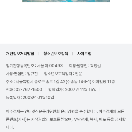
Unmute
개인정보처리방침
청소년보호정책
사이트맵
정기간행등록번호 : 서울 아 00493
회장·발행인 : 곽영길
사장·편집인 : 임규진
청소년보호책임자 : 전운
주소 : 서울특별시 종로구 종로 1길 42(수송동 146-1) 이마빌딩 11층
전화 : 02-767-1500
발행일자 : 2007년 11월 15일
등록일자 : 2008년 01월10일
아주경제는 인터넷신문윤리위원회 윤리강령을 준수합니다. 아주경제의 모든
콘텐츠(기사)는 저작권법의 보호를 받으며, 무단전재, 복사, 배포 등을 금지합
니다.