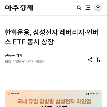
로
아
그
검
전
주
인
색
체
경
메
제
뉴
한화운용, 삼성전자 레버리지·인버
스 ETF 동시 상장
신동근 기자
공
텍
입력 2026-05-27 09:30
유
스
트
크
기