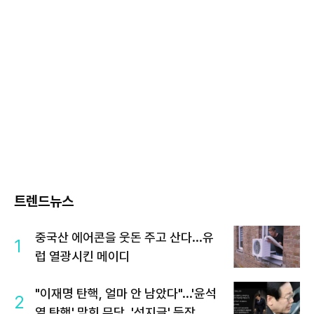
트렌드뉴스
중국산 에어콘을 웃돈 주고 산다...유
1
럽 열광시킨 메이디
"이재명 탄핵, 얼마 안 남았다"...'윤석
2
열 탄핵' 맞힌 무당, '성지글' 등장