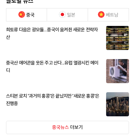
글로벌 뉴스
중국
일본
베트남
희토류 다음은 광모듈…중국이 움켜쥔 새로운 전략자
산
중국산 에어콘을 웃돈 주고 산다...유럽 열광시킨 메이
디
스티븐 로치 '과거의 홍콩'은 끝났지만 '새로운 홍콩'은
진행중
중국뉴스
더보기