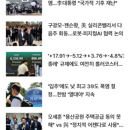
염…李대통령 "국가적 기후 재난"
구광모-젠슨황, 美 실리콘밸리서 다
음주 회동…로봇·피지컬AI 협력 논의
'+17.91→-5.12→+3.76→-4.8%'…'
종레' 규제에도 여전히 롤러코스터
타는 코스피
'입추'에도 낮 최고 39도 폭염 절
정…한밤 '열대야' 지속
오세훈 "용산공원 주택공급 동의 못
해" vs 與 "정치적 어젠다로 사용"