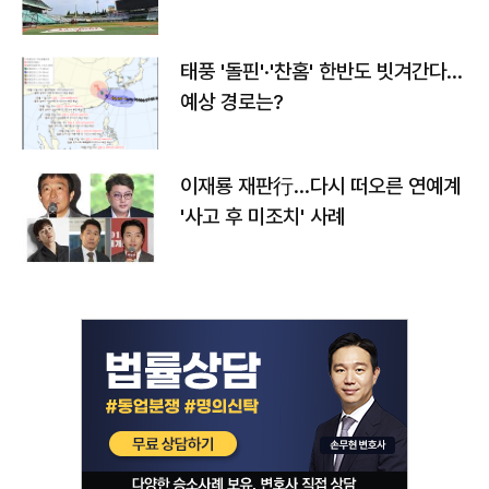
태풍 '돌핀'·'찬홈' 한반도 빗겨간다…
예상 경로는?
이재룡 재판行…다시 떠오른 연예계
'사고 후 미조치' 사례