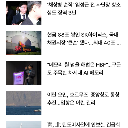
'채상병 순직' 임성근 전 사단장 항소
심도 징역 3년
현금 88조 쌓인 SK하이닉스, 국내
채권시장 '큰손' 됐다…최대 40조 투
자
"메모리 월 넘을 해법은 HBF"…구글
도 주목한 차세대 AI 메모리
이란·오만, 호르무즈 '중앙항로 통항'
추진…입항은 이란 관리
靑, 北 탄도미사일에 안보실 긴급회