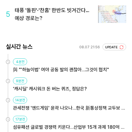
회 주목
태풍 '돌핀'·'찬홈' 한반도 빗겨간다…
5
예상 경로는?
실시간 뉴스
08.07 21:56
UPDATE
4분전
與 "'하늘이법' 여야 공동 발의 괜찮아…그것이 협치"
9분전
'캐시딜' 캐시워크 돈 버는 퀴즈, 정답은?
14분전
관세전쟁 '엔드게임' 윤곽 나오나…한국 新통상정책 교두보 활
용해야
17분전
섬유패션 글로벌 경쟁력 키운다…산업부 15개 과제 180억 지