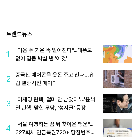
트렌드뉴스
"다음 주 기온 뚝 떨어진다"…태풍도
1
없이 열돔 박살 낸 '이것'
중국산 에어콘을 웃돈 주고 산다...유
2
럽 열광시킨 메이디
"이재명 탄핵, 얼마 안 남았다"...'윤석
3
열 탄핵' 맞힌 무당, '성지글' 등장
"서울 여행하는 꿈 뒤 찾아온 행운"…
4
327회차 연금복권720+ 당첨번호조