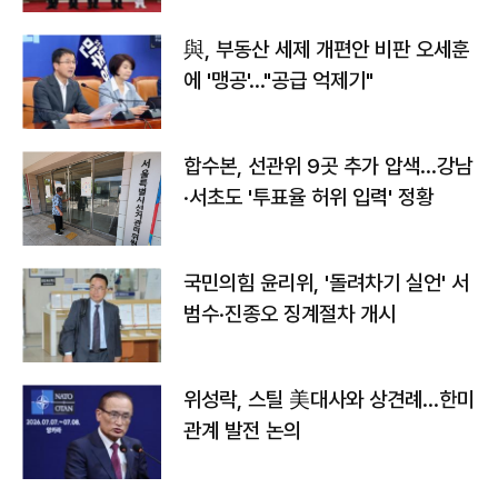
與, 부동산 세제 개편안 비판 오세훈
에 '맹공'…"공급 억제기"
합수본, 선관위 9곳 추가 압색…강남
·서초도 '투표율 허위 입력' 정황
국민의힘 윤리위, '돌려차기 실언' 서
범수·진종오 징계절차 개시
위성락, 스틸 美대사와 상견례…한미
관계 발전 논의