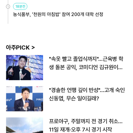
원
18분전
농식품부, '천원의 아침밥' 참여 200개 대학 선정
아주PICK >
"속옷 빨고 졸업식까지"…근육병 학
생 돌본 공익, 코미디언 김규원이었
다
"경솔한 언행 깊이 반성"…고개 숙인
신동엽, 무슨 일이길래?
프로야구, 주말까지 전 경기 취소…
11일 재개·오후 7시 경기 시작