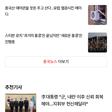
중국산 에어콘을 웃돈 주고 산다...유럽 열광시킨 메이
디
스티븐 로치 '과거의 홍콩'은 끝났지만 '새로운 홍콩'은
진행중
중국뉴스
더보기
추천기사
李대통령 "군, 내란 이후 신뢰 회복
해야…지휘부 헌신해달라"