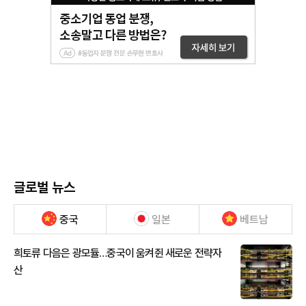
글로벌 뉴스
중국
일본
베트남
희토류 다음은 광모듈…중국이 움켜쥔 새로운 전략자
산