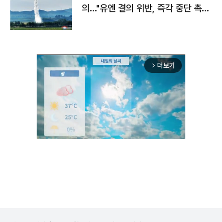
의…"유엔 결의 위반, 즉각 중단 촉
구"
더보기
arrow_forward_ios
Unmute