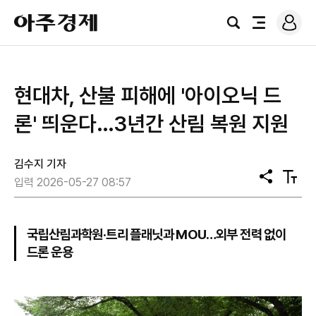
로
아
그
검
전
주
인
색
체
경
메
제
뉴
현대차, 산불 피해에 '아이오닉 드
론' 띄운다…3년간 산림 복원 지원
김수지 기자
공
텍
입력 2026-05-27 08:57
유
스
트
크
기
국립산림과학원·트리 플래닛과 MOU…외부 전력 없이
드론 운용