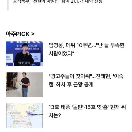
농식품부, '천원의 아침밥' 참여 200개 대학 선정
아주PICK >
임영웅, 데뷔 10주년…"난 늘 부족한
사람이었다"
"광고주들이 찾아줘"…진태현, '이숙
캠' 하차 후 근황 공개
13호 태풍 '돌핀'·15호 '찬홈' 현재 위
치는?