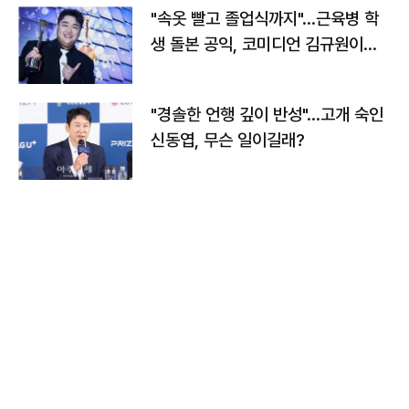
"속옷 빨고 졸업식까지"…근육병 학
생 돌본 공익, 코미디언 김규원이었
다
"경솔한 언행 깊이 반성"…고개 숙인
신동엽, 무슨 일이길래?