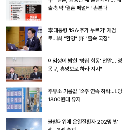
출·청약 '결혼 페널티' 손본다
李대통령 'ISA·주가 누르기' 재검
토…與 "환영" 野 "졸속 국정"
이임생이 밝힌 '빵집 회동' 전말…"정
몽규, 홍명보로 하라 지시"
주유소 기름값 12주 연속 하락…L당
1800원대 유지
불볕더위에 온열질환자 202명 발
생…3명 숨져