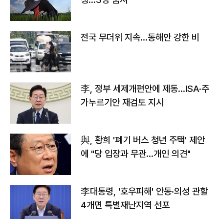
전국 무더위 지속…동해안 강한 비
李, 정부 세제개편안에 제동…ISA·주
가누르기안 재검토 지시
與, 황희 '폐기 버스 청년 주택' 제안
에 "당 입장과 무관…개인 의견"
李대통령, '호우피해' 안동·의성 관할
4개면 특별재난지역 선포