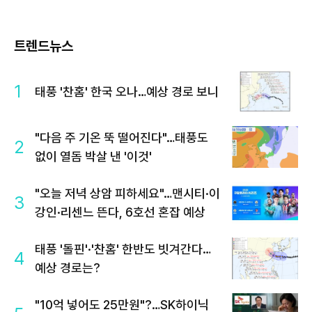
트렌드뉴스
1
태풍 '찬홈' 한국 오나…예상 경로 보니
"다음 주 기온 뚝 떨어진다"…태풍도
2
없이 열돔 박살 낸 '이것'
"오늘 저녁 상암 피하세요"…맨시티·이
3
강인·리센느 뜬다, 6호선 혼잡 예상
태풍 '돌핀'·'찬홈' 한반도 빗겨간다…
4
예상 경로는?
"10억 넣어도 25만원"?…SK하이닉