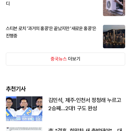
디
스티븐 로치 '과거의 홍콩'은 끝났지만 '새로운 홍콩'은
진행중
중국뉴스
더보기
추천기사
김민석, 제주·인천서 정청래 누르고
2승째…2대1 구도 완성
李 "결혼, 희망찬 새 출발돼야"… 대