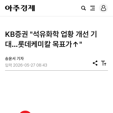
로
아
그
검
전
주
인
색
체
경
메
제
뉴
KB증권 "석유화학 업황 개선 기
대…롯데케미칼 목표가↑"
송윤서 기자
공
텍
입력 2026-05-27 08:43
유
스
트
크
기