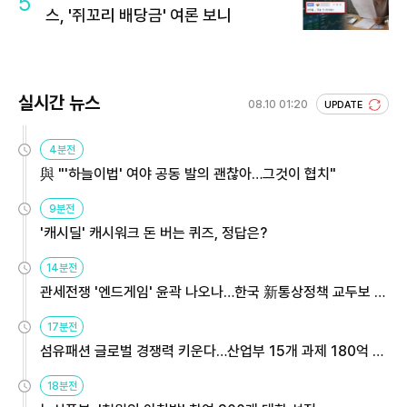
5
스, '쥐꼬리 배당금' 여론 보니
실시간 뉴스
08.10 01:20
UPDATE
4분전
與 "'하늘이법' 여야 공동 발의 괜찮아…그것이 협치"
9분전
'캐시딜' 캐시워크 돈 버는 퀴즈, 정답은?
14분전
관세전쟁 '엔드게임' 윤곽 나오나…한국 新통상정책 교두보 활
용해야
17분전
섬유패션 글로벌 경쟁력 키운다…산업부 15개 과제 180억 지
원
18분전