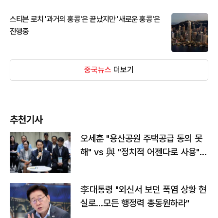
스티븐 로치 '과거의 홍콩'은 끝났지만 '새로운 홍콩'은
진행중
중국뉴스
더보기
추천기사
오세훈 "용산공원 주택공급 동의 못
해" vs 與 "정치적 어젠다로 사용"
맞불
李대통령 "외신서 보던 폭염 상황 현
실로…모든 행정력 총동원하라"