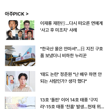
아주PICK >
이재룡 재판行…다시 떠오른 연예계
'사고 후 미조치' 사례
"한국산 물은 안마셔"…日 지진 구호
품 보냈더니 비하한 누리꾼
'태도 논란' 정준원 "난 배우 하면 안
되는 사람인가? 생각 했다"
13호 '돌핀' 이어 14호 태풍 '구지
라'·15호 태풍 '찬홈' 발생…현재 위