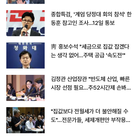
종합특검, '계엄 당정대 회의 참석' 한
동훈 참고인 조사...12일 통보
靑 홍보수석 "세금으로 집값 잡겠다
는 생각 없어…주택 공급 '속도전'"
김정관 산업장관 "반도체 산업, 빠른
시장 선점 필요…주52시간제 손봐
야"
"집값보다 전월세가 더 불안해질 수
도"…전문가들, 세제개편안 부작용
우려