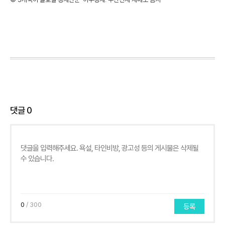
댓글
0
0
/ 300
등록