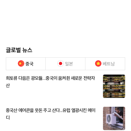
글로벌 뉴스
중국
일본
베트남
희토류 다음은 광모듈…중국이 움켜쥔 새로운 전략자
산
중국산 에어콘을 웃돈 주고 산다...유럽 열광시킨 메이
디