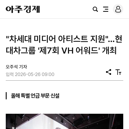
로
아
그
검
전
주
인
색
체
경
메
제
뉴
"차세대 미디어 아티스트 지원"…현
대차그룹 '제7회 VH 어워드' 개최
오주석 기자
공
텍
입력 2026-05-26 09:00
유
스
트
크
기
올해 특별 언급 부문 신설