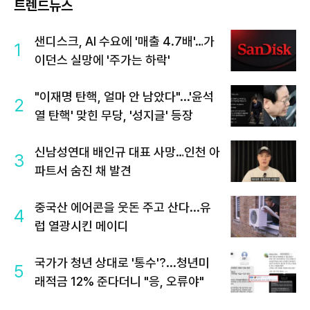
트렌드뉴스
샌디스크, AI 수요에 '매출 4.7배'…가
1
이던스 실망에 '주가는 하락'
"이재명 탄핵, 얼마 안 남았다"...'윤석
2
열 탄핵' 맞힌 무당, '성지글' 등장
신남성연대 배인규 대표 사망…인천 아
3
파트서 숨진 채 발견
중국산 에어콘을 웃돈 주고 산다...유
4
럽 열광시킨 메이디
국가가 청년 상대로 '통수'?...청년미
5
래적금 12% 준다더니 "응, 오류야"