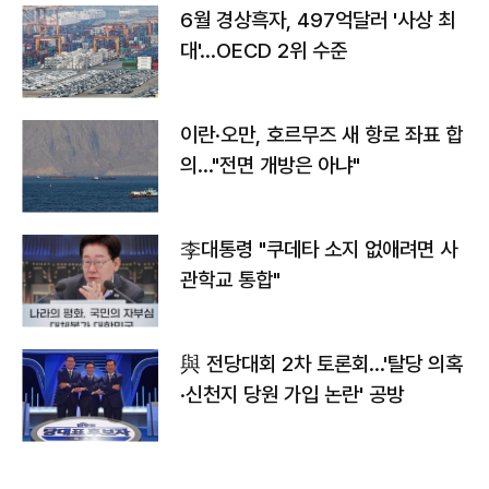
6월 경상흑자, 497억달러 '사상 최
대'…OECD 2위 수준
이란·오만, 호르무즈 새 항로 좌표 합
의…"전면 개방은 아냐"
李대통령 "쿠데타 소지 없애려면 사
관학교 통합"
與 전당대회 2차 토론회…'탈당 의혹
·신천지 당원 가입 논란' 공방