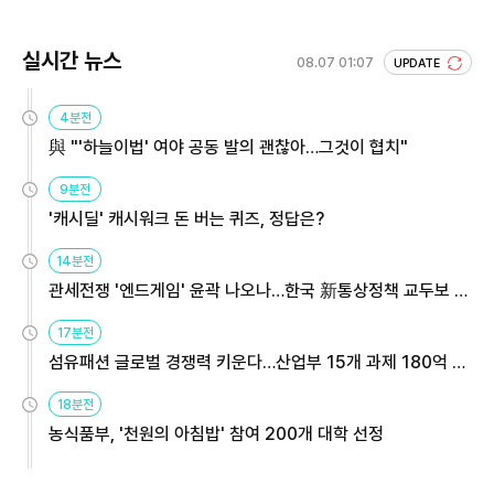
실시간 뉴스
08.07 01:07
UPDATE
4분전
與 "'하늘이법' 여야 공동 발의 괜찮아…그것이 협치"
9분전
'캐시딜' 캐시워크 돈 버는 퀴즈, 정답은?
14분전
관세전쟁 '엔드게임' 윤곽 나오나…한국 新통상정책 교두보 활
용해야
17분전
섬유패션 글로벌 경쟁력 키운다…산업부 15개 과제 180억 지
원
18분전
농식품부, '천원의 아침밥' 참여 200개 대학 선정