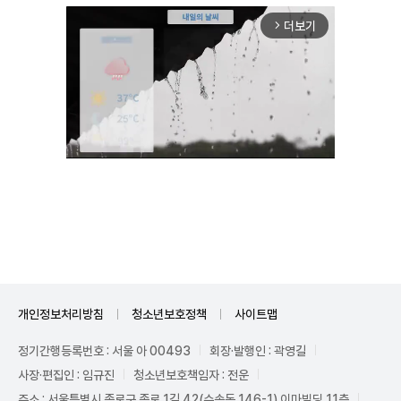
더보기
arrow_forward_ios
Mute
개인정보처리방침
청소년보호정책
사이트맵
정기간행등록번호 : 서울 아 00493
회장·발행인 : 곽영길
사장·편집인 : 임규진
청소년보호책임자 : 전운
주소 : 서울특별시 종로구 종로 1길 42(수송동 146-1) 이마빌딩 11층