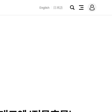
로
English
日本語
그
검
전
인
색
체
메
뉴