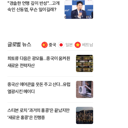
"경솔한 언행 깊이 반성"…고개
숙인 신동엽, 무슨 일이길래?
글로벌 뉴스
중국
일본
베트남
희토류 다음은 광모듈…중국이 움켜쥔
새로운 전략자산
중국산 에어콘을 웃돈 주고 산다...유럽
열광시킨 메이디
스티븐 로치 '과거의 홍콩'은 끝났지만
'새로운 홍콩'은 진행중