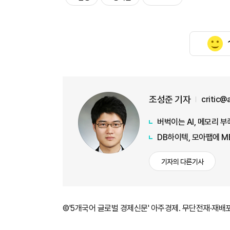
조성준 기자
critic@
버벅이는 AI, 메모리 
DB하이텍, 모아팹에 M
기자의 다른기사
©'5개국어 글로벌 경제신문' 아주경제. 무단전재·재배