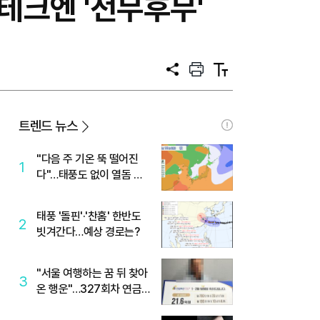
테크엔 '전무후무'
공
프
텍
유
린
스
트
트
크
기
트렌드 뉴스
"다음 주 기온 뚝 떨어진
1
다"…태풍도 없이 열돔 박
살 낸 '이것'
태풍 '돌핀'·'찬홈' 한반도
2
빗겨간다…예상 경로는?
"서울 여행하는 꿈 뒤 찾아
3
온 행운"…327회차 연금
복권720+ 당첨번호조회