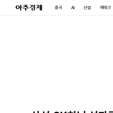
아
중국
AI
산업
재테크
주
경
제