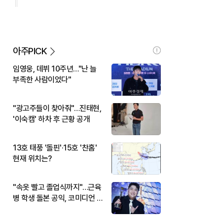
아주PICK
임영웅, 데뷔 10주년…"난 늘
부족한 사람이었다"
"광고주들이 찾아줘"…진태현,
'이숙캠' 하차 후 근황 공개
13호 태풍 '돌핀'·15호 '찬홈'
현재 위치는?
"속옷 빨고 졸업식까지"…근육
병 학생 돌본 공익, 코미디언 김
규원이었다