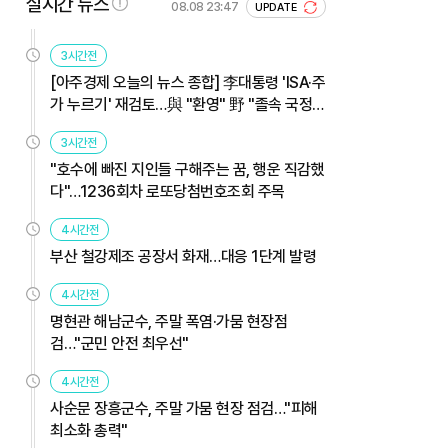
실시간 뉴스
08.08 23:47
UPDATE
3시간전
[아주경제 오늘의 뉴스 종합] 李대통령 'ISA·주
가 누르기' 재검토…與 "환영" 野 "졸속 국정"
外
3시간전
"호수에 빠진 지인들 구해주는 꿈, 행운 직감했
다"…1236회차 로또당첨번호조회 주목
4시간전
부산 철강제조 공장서 화재…대응 1단계 발령
4시간전
명현관 해남군수, 주말 폭염·가뭄 현장점
검…"군민 안전 최우선"
4시간전
사순문 장흥군수, 주말 가뭄 현장 점검…"피해
최소화 총력"