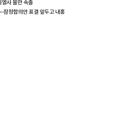
 계열사 불만 속출
보···잠정합의안 표결 앞두고 내홍