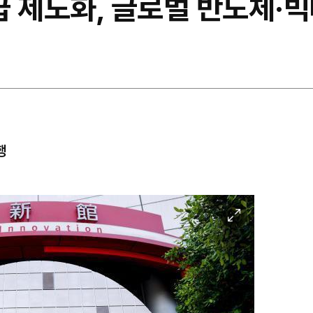
 제도화, 글로벌 반도체·빅
행
이
미
지
확
대