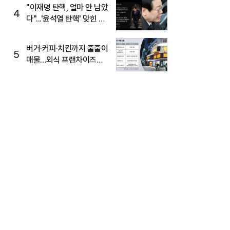
주목
"이재명 탄핵, 얼마 안 남았
4
다"...'윤석열 탄핵' 맞힌 무
당, '성지글' 등장
버거·커피·치킨까지 줄줄이
5
매물…외식 프랜차이즈
M&A '활기'