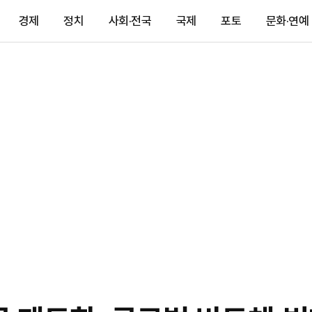
경제
정치
사회·전국
국제
포토
문화·연예