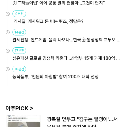
與 "'하늘이법' 여야 공동 발의 괜찮아…그것이 협치"
9분전
'캐시딜' 캐시워크 돈 버는 퀴즈, 정답은?
14분전
관세전쟁 '엔드게임' 윤곽 나오나…한국 新통상정책 교두보 활
용해야
17분전
섬유패션 글로벌 경쟁력 키운다…산업부 15개 과제 180억 지
원
18분전
농식품부, '천원의 아침밥' 참여 200개 대학 선정
아주PICK >
광복절 앞두고 "김구는 빨갱이"…서