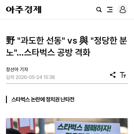
로
아
그
검
전
주
인
색
체
경
메
제
뉴
野 "과도한 선동" vs 與 "정당한 분
노"…스타벅스 공방 격화
장선아 기자
공
텍
입력 2026-05-24 15:38
유
스
트
크
기
스타벅스 논란에 정치권 난타전