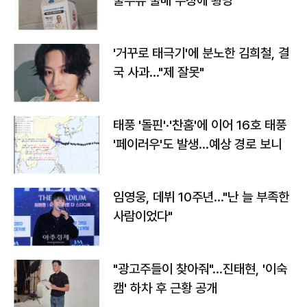
울우유 불매 주장에 황당
'거꾸로 태극기'에 분노한 김희철, 결
국 사과…"제 잘못"
태풍 '돌핀'·'찬홈'에 이어 16호 태풍
'페이러우'도 발생…예상 경로 보니
임영웅, 데뷔 10주년…"난 늘 부족한
사람이었다"
"광고주들이 찾아줘"…진태현, '이숙
캠' 하차 후 근황 공개