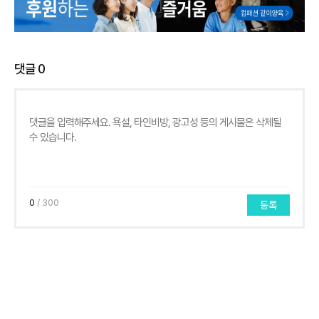
댓글
0
0
/ 300
등록