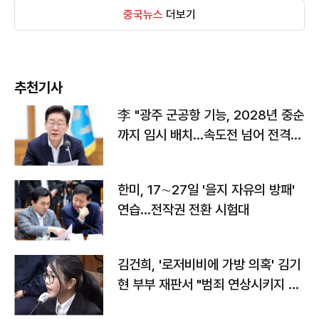
중국뉴스
더보기
추천기사
李 "광주 군공항 기능, 2028년 중순
까지 임시 배치…속도전 넘어 전격
전"
한미, 17∼27일 '을지 자유의 방패'
연습…전작권 전환 시험대
김건희, '로저비비에 가방 의혹' 김기
현 부부 재판서 "범죄 연상시키지 말
라"