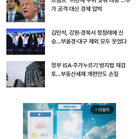
트럼프 "이란에 수위 낮춰 대응"…추
가 공격 대신 경제 압박
김민석, 강원·경북서 정청래에 신
승…부울경·대구 제외 모두 웃었다
정부 ISA·주가누르기 방지법 재검
토…부동산세제 개편안도 손질
더보기
arrow_forward_ios