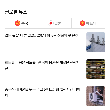
글로벌 뉴스
중국
일본
베트남
같은 출발, 다른 결말...CXMT와 푸젠진화의 첫 단추
희토류 다음은 광모듈…중국이 움켜쥔 새로운 전략자
산
중국산 에어콘을 웃돈 주고 산다...유럽 열광시킨 메이
디