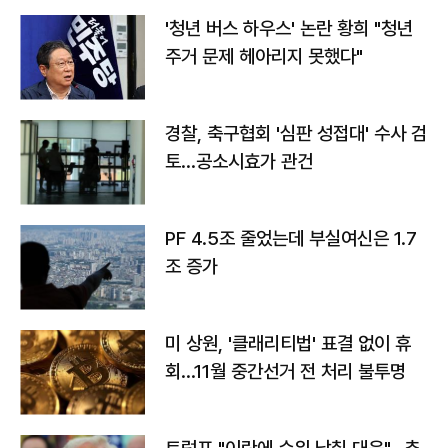
'청년 버스 하우스' 논란 황희 "청년
주거 문제 헤아리지 못했다"
경찰, 축구협회 '심판 성접대' 수사 검
토…공소시효가 관건
PF 4.5조 줄었는데 부실여신은 1.7
조 증가
미 상원, '클래리티법' 표결 없이 휴
회…11월 중간선거 전 처리 불투명