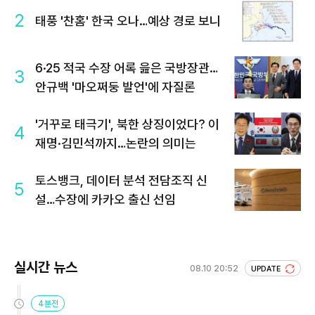
2
태풍 '찬홈' 한국 오나…예상 경로 보니
6·25 적국 수장 어록 읊은 국방장관…
3
안규백 '마오쩌둥 발언'에 자질론
'거꾸로 태극기', 북한 상징이었다? 이
4
재명·김민석까지…논란의 의미는
토스뱅크, 데이터 분석 전담조직 신
5
설…수장에 카카오 출신 선임
실시간 뉴스
08.10 20:52
UPDATE
4분전