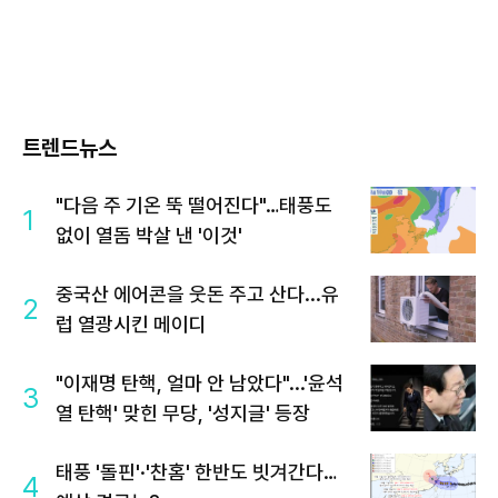
트렌드뉴스
"다음 주 기온 뚝 떨어진다"…태풍도
1
없이 열돔 박살 낸 '이것'
중국산 에어콘을 웃돈 주고 산다...유
2
럽 열광시킨 메이디
"이재명 탄핵, 얼마 안 남았다"...'윤석
3
열 탄핵' 맞힌 무당, '성지글' 등장
태풍 '돌핀'·'찬홈' 한반도 빗겨간다…
4