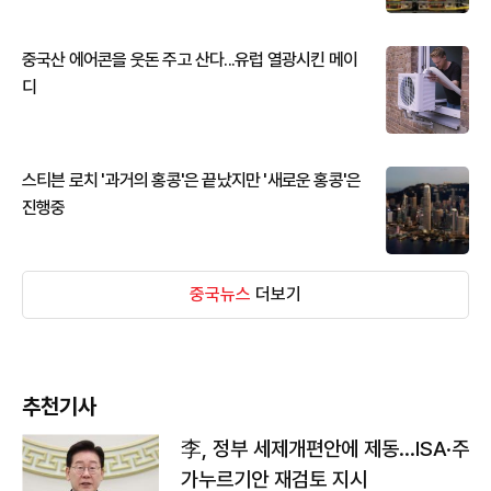
중국산 에어콘을 웃돈 주고 산다...유럽 열광시킨 메이
디
스티븐 로치 '과거의 홍콩'은 끝났지만 '새로운 홍콩'은
진행중
중국뉴스
더보기
추천기사
李, 정부 세제개편안에 제동…ISA·주
가누르기안 재검토 지시