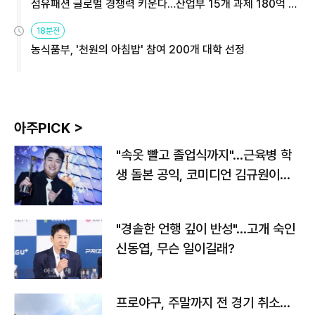
섬유패션 글로벌 경쟁력 키운다…산업부 15개 과제 180억 지
원
18분전
농식품부, '천원의 아침밥' 참여 200개 대학 선정
아주PICK >
"속옷 빨고 졸업식까지"…근육병 학
생 돌본 공익, 코미디언 김규원이었
다
"경솔한 언행 깊이 반성"…고개 숙인
신동엽, 무슨 일이길래?
프로야구, 주말까지 전 경기 취소…