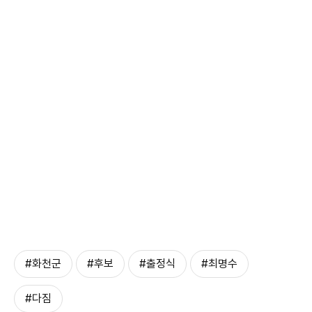
#화천군
#후보
#출정식
#최명수
#다짐