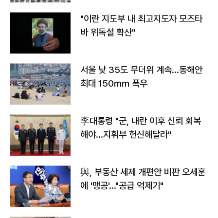
"이란 지도부 내 최고지도자 모즈타
바 위독설 확산"
서울 낮 35도 무더위 계속…동해안
최대 150㎜ 폭우
李대통령 "군, 내란 이후 신뢰 회복
해야…지휘부 헌신해달라"
與, 부동산 세제 개편안 비판 오세훈
에 '맹공'…"공급 억제기"