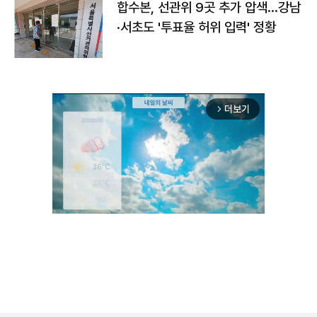
합수본, 선관위 9곳 추가 압색…강남
·서초도 '투표율 허위 입력' 정황
더보기
arrow_forward_ios
Unmute