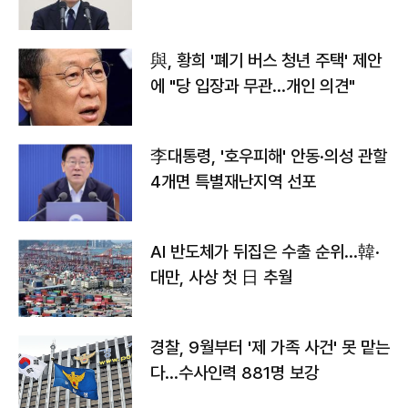
與, 황희 '폐기 버스 청년 주택' 제안
에 "당 입장과 무관…개인 의견"
李대통령, '호우피해' 안동·의성 관할
4개면 특별재난지역 선포
AI 반도체가 뒤집은 수출 순위…韓·
대만, 사상 첫 日 추월
경찰, 9월부터 '제 가족 사건' 못 맡는
다…수사인력 881명 보강