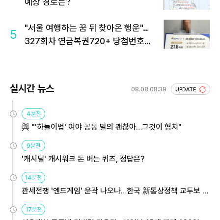
예상 경로는?
"서울 여행하는 꿈 뒤 찾아온 행운"…
5
327회차 연금복권720+ 당첨번호조
회 주목
실시간 뉴스
08.08 08:39
UPDATE
4분전
與 "'하늘이법' 여야 공동 발의 괜찮아…그것이 협치"
9분전
'캐시딜' 캐시워크 돈 버는 퀴즈, 정답은?
14분전
관세전쟁 '엔드게임' 윤곽 나오나…한국 新통상정책 교두보 활
용해야
17분전