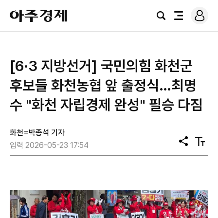
로
아
그
검
전
주
인
색
체
경
메
제
뉴
[6·3 지방선거] 국민의힘 화천군
후보들 화천농협 앞 출정식…최명
수 "화천 자립경제 완성" 필승 다짐
화천=박종석 기자
공
텍
입력 2026-05-23 17:54
유
스
트
크
기