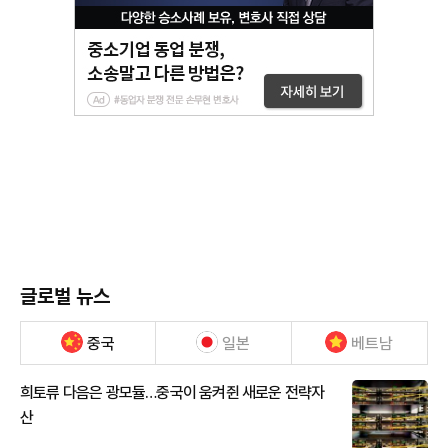
글로벌 뉴스
중국
일본
베트남
희토류 다음은 광모듈…중국이 움켜쥔 새로운 전략자
산