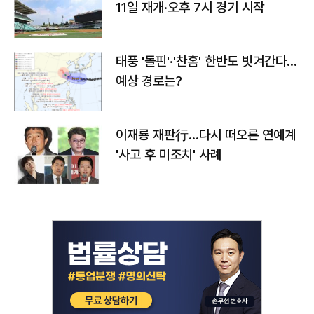
11일 재개·오후 7시 경기 시작
태풍 '돌핀'·'찬홈' 한반도 빗겨간다…
예상 경로는?
이재룡 재판行…다시 떠오른 연예계
'사고 후 미조치' 사례