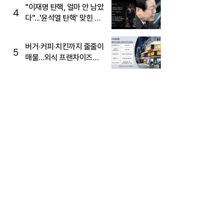
주목
"이재명 탄핵, 얼마 안 남았
4
다"...'윤석열 탄핵' 맞힌 무
당, '성지글' 등장
버거·커피·치킨까지 줄줄이
5
매물…외식 프랜차이즈
M&A '활기'