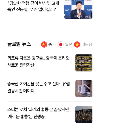
"경솔한 언행 깊이 반성"…고개
숙인 신동엽, 무슨 일이길래?
글로벌 뉴스
중국
일본
베트남
희토류 다음은 광모듈…중국이 움켜쥔
새로운 전략자산
중국산 에어콘을 웃돈 주고 산다...유럽
열광시킨 메이디
스티븐 로치 '과거의 홍콩'은 끝났지만
'새로운 홍콩'은 진행중