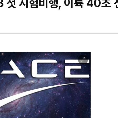
 첫 시험비행, 이륙 40초 
이
미
지
확
대