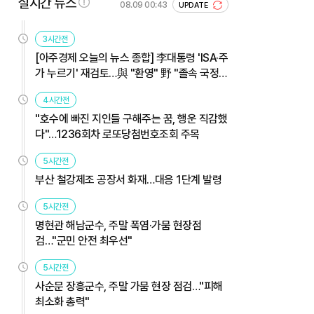
실시간 뉴스
08.09 00:43
UPDATE
3시간전
[아주경제 오늘의 뉴스 종합] 李대통령 'ISA·주
가 누르기' 재검토…與 "환영" 野 "졸속 국정"
外
4시간전
"호수에 빠진 지인들 구해주는 꿈, 행운 직감했
다"…1236회차 로또당첨번호조회 주목
5시간전
부산 철강제조 공장서 화재…대응 1단계 발령
5시간전
명현관 해남군수, 주말 폭염·가뭄 현장점
검…"군민 안전 최우선"
5시간전
사순문 장흥군수, 주말 가뭄 현장 점검…"피해
최소화 총력"