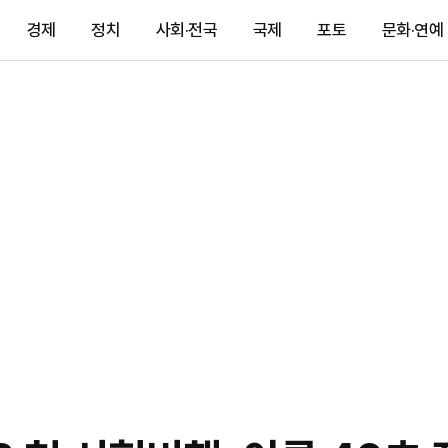
경제
정치
사회·전국
국제
포토
문화·연예