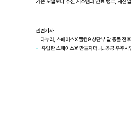
기존 모델보다 추진 시스템과 연료 탱크, 재진입
관련기사
다누리, 스페이스X 팰컨9 상단부 달 충돌 전후
'유럽판 스페이스X' 만들자더니…공공 우주사