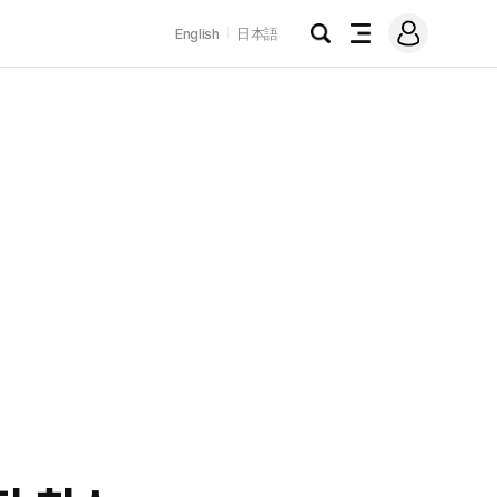
로
English
日本語
그
검
전
인
색
체
메
뉴