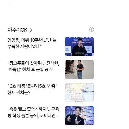
아주PICK
임영웅, 데뷔 10주년…"난 늘
부족한 사람이었다"
"광고주들이 찾아줘"…진태현,
'이숙캠' 하차 후 근황 공개
13호 태풍 '돌핀'·15호 '찬홈'
현재 위치는?
"속옷 빨고 졸업식까지"…근육
병 학생 돌본 공익, 코미디언 김
규원이었다