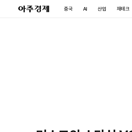
아
중국
AI
산업
재테크
주
경
제