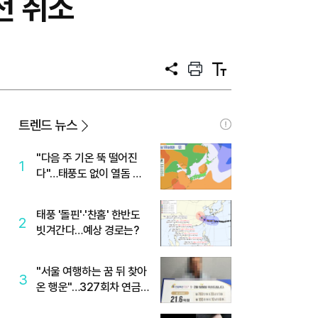
전 취소
공
프
텍
유
린
스
트
트
크
기
트렌드 뉴스
"다음 주 기온 뚝 떨어진
1
다"…태풍도 없이 열돔 박
살 낸 '이것'
태풍 '돌핀'·'찬홈' 한반도
2
빗겨간다…예상 경로는?
"서울 여행하는 꿈 뒤 찾아
3
온 행운"…327회차 연금
복권720+ 당첨번호조회