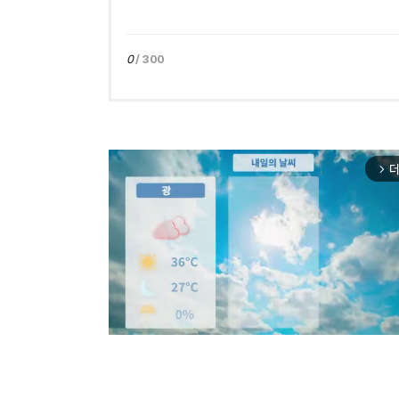
0
/ 300
더
arrow_forward_ios