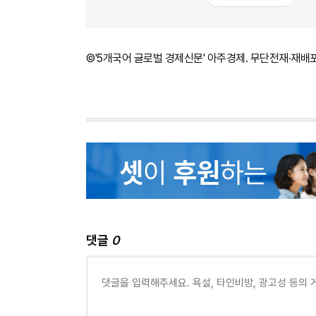
©'5개국어 글로벌 경제신문' 아주경제. 무단전재·재배
댓글
0