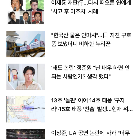
이재룡 재판行…다시 떠오른 연예계
'사고 후 미조치' 사례
"한국산 물은 안마셔"…日 지진 구호
품 보냈더니 비하한 누리꾼
'태도 논란' 정준원 "난 배우 하면 안
되는 사람인가? 생각 했다"
13호 '돌핀' 이어 14호 태풍 '구지
라'·15호 태풍 '찬홈' 발생…현재 위
치와 이동경로는?
이상준, LA 공연 논란에 사과 "너무