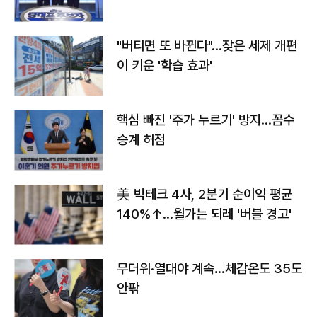
"버티면 또 바뀐다"…잦은 세제 개편
이 키운 '학습 효과'
핵심 빠진 '주가 누르기' 방지…꼼수
승계 허점
美 빅테크 4사, 2분기 순이익 평균
140%↑…월가는 되레 '버블 경고'
무더위·열대야 계속…체감온도 35도
안팎