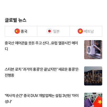
글로벌 뉴스
중국
일본
베트남
중국산 에어콘을 웃돈 주고 산다...유럽 열광시킨 메이
디
스티븐 로치 '과거의 홍콩'은 끝났지만 '새로운 홍콩'은
진행중
'역사적 순간' 중국 DUV 개발업체는 설립 3년된 '아이
성나'