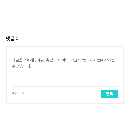
댓글
0
0
/ 300
등록