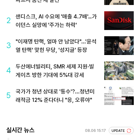
샌디스크, AI 수요에 '매출 4.7배'…가
2
이던스 실망에 '주가는 하락'
"이재명 탄핵, 얼마 안 남았다"...'윤석
3
열 탄핵' 맞힌 무당, '성지글' 등장
두산에너빌리티, SMR 세제 지원·빌
4
게이츠 방한 기대에 5%대 강세
국가가 청년 상대로 '통수'?...청년미
5
래적금 12% 준다더니 "응, 오류야"
실시간 뉴스
08.06 15:17
UPDATE