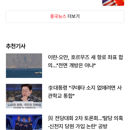
중국뉴스
더보기
추천기사
이란·오만, 호르무즈 새 항로 좌표 합
의…"전면 개방은 아냐"
李대통령 "쿠데타 소지 없애려면 사
관학교 통합"
與 전당대회 2차 토론회…'탈당 의혹
·신천지 당원 가입 논란' 공방