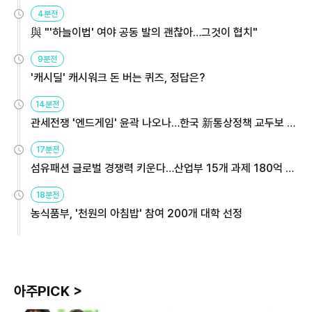
4분전
與 "'하늘이법' 여야 공동 발의 괜찮아…그것이 협치"
9분전
'캐시딜' 캐시워크 돈 버는 퀴즈, 정답은?
14분전
관세전쟁 '엔드게임' 윤곽 나오나…한국 新통상정책 교두보 활
용해야
17분전
섬유패션 글로벌 경쟁력 키운다…산업부 15개 과제 180억 지
원
18분전
농식품부, '천원의 아침밥' 참여 200개 대학 선정
아주PICK >