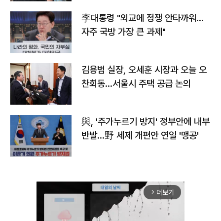
李대통령 "외교에 정쟁 안타까워…
자주 국방 가장 큰 과제"
김용범 실장, 오세훈 시장과 오늘 오
찬회동...서울시 주택 공급 논의
與, '주가누르기 방지' 정부안에 내부
반발…野 세제 개편안 연일 '맹공'
더보기
arrow_forward_ios