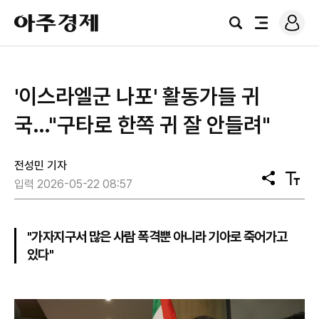
로
아
그
검
전
주
인
색
체
경
메
제
뉴
'이스라엘군 나포' 활동가들 귀
국…"구타로 한쪽 귀 잘 안들려"
전성민 기자
공
텍
입력 2026-05-22 08:57
유
스
트
크
기
"가자지구서 많은 사람 폭격뿐 아니라 기아로 죽어가고
있다"