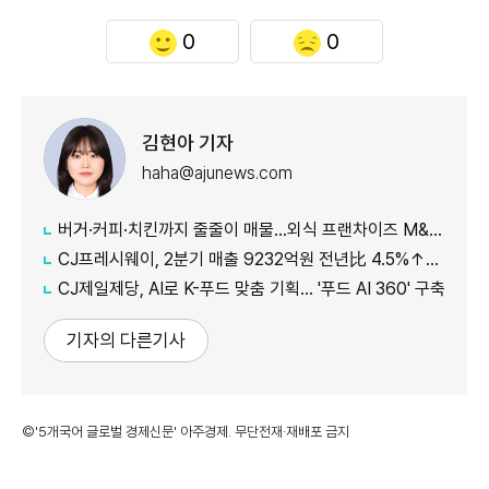
0
0
김현아 기자
haha@ajunews.com
버거·커피·치킨까지 줄줄이 매물…외식 프랜차이즈 M&A '활기'
CJ프레시웨이, 2분기 매출 9232억원 전년比 4.5%↑…'식봄' 성장세 뚜렷
CJ제일제당, AI로 K-푸드 맞춤 기획… '푸드 AI 360' 구축
기자의 다른기사
©'5개국어 글로벌 경제신문' 아주경제. 무단전재·재배포 금지