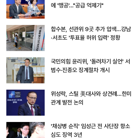
에 '맹공'…"공급 억제기"
합수본, 선관위 9곳 추가 압색…강남
·서초도 '투표율 허위 입력' 정황
국민의힘 윤리위, '돌려차기 실언' 서
범수·진종오 징계절차 개시
위성락, 스틸 美대사와 상견례…한미
관계 발전 논의
'채상병 순직' 임성근 전 사단장 항소
심도 징역 3년