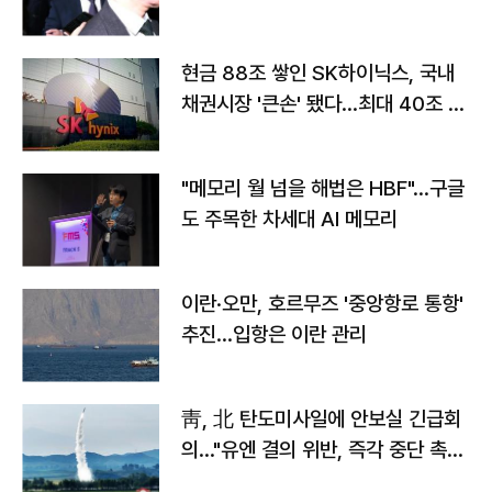
현금 88조 쌓인 SK하이닉스, 국내
채권시장 '큰손' 됐다…최대 40조 투
자
"메모리 월 넘을 해법은 HBF"…구글
도 주목한 차세대 AI 메모리
이란·오만, 호르무즈 '중앙항로 통항'
추진…입항은 이란 관리
靑, 北 탄도미사일에 안보실 긴급회
의…"유엔 결의 위반, 즉각 중단 촉
구"