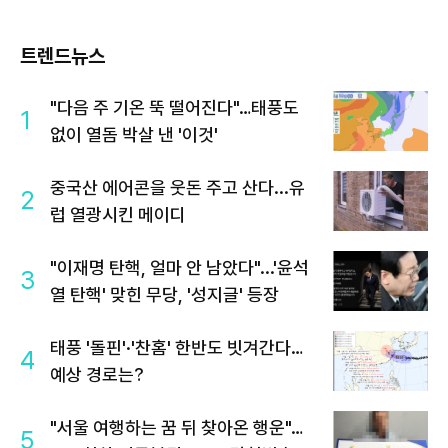
트렌드뉴스
"다음 주 기온 뚝 떨어진다"…태풍도
1
없이 열돔 박살 낸 '이것'
중국산 에어콘을 웃돈 주고 산다...유
2
럽 열광시킨 메이디
"이재명 탄핵, 얼마 안 남았다"...'윤석
3
열 탄핵' 맞힌 무당, '성지글' 등장
태풍 '돌핀'·'찬홈' 한반도 빗겨간다…
4
예상 경로는?
"서울 여행하는 꿈 뒤 찾아온 행운"…
5