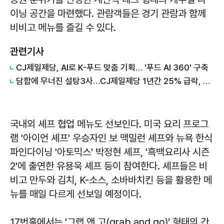
이닝 공간을 마련했다. 관람객들은 경기 관람과 함께
비비고 메뉴를 즐길 수 있다.
관련기사
CJ제일제당, AI로 K-푸드 맞춤 기획… '푸드 AI 360' 구축
담합에 무너진 설탕3사…CJ제일제당 1년간 25% 급락, 대한·삼양도 '쓴맛' 外
국내외 셰프 협업 메뉴도 선보인다. 미국 요리 프로그
램 '아이언 셰프' 우승자인 보 맥밀런 셰프와 뉴욕 한식
파인다이닝 '아토믹스' 박정현 셰프, '흑백요리사 시즌
2'에 출연한 유용욱 셰프 등이 참여한다. 셰프들은 비
비고 만두와 김치, K-소스, 소바바치킨 등을 활용한 메
뉴를 매일 다르게 선보일 예정이다.
17번홀에서는 '그랩 앤 고(grab and go)' 형태의 간