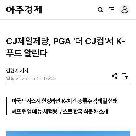
로
아
그
검
전
주
인
색
체
경
메
제
뉴
CJ제일제당, PGA '더 CJ컵'서 K-
푸드 알린다
김현아 기자
공
텍
입력 2026-05-21 17:44
유
스
트
크
기
미국 텍사스서 한강라면·K-치킨·증류주 칵테일 선봬
셰프 협업 메뉴·체험형 부스로 한국 식문화 소개