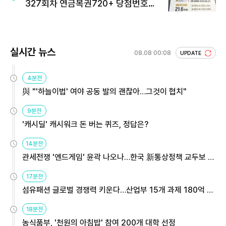
327회차 연금복권720+ 당첨번호조
회 주목
실시간 뉴스
08.08 00:08
UPDATE
4분전
與 "'하늘이법' 여야 공동 발의 괜찮아…그것이 협치"
9분전
'캐시딜' 캐시워크 돈 버는 퀴즈, 정답은?
14분전
관세전쟁 '엔드게임' 윤곽 나오나…한국 新통상정책 교두보 활
용해야
17분전
섬유패션 글로벌 경쟁력 키운다…산업부 15개 과제 180억 지
원
18분전
농식품부, '천원의 아침밥' 참여 200개 대학 선정