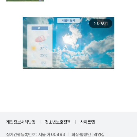
더보기
arrow_forward_ios
Unmute
개인정보처리방침
청소년보호정책
사이트맵
정기간행등록번호 : 서울 아 00493
회장·발행인 : 곽영길