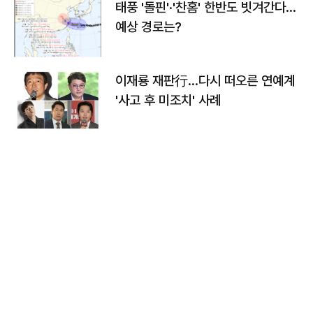
태풍 '돌핀'·'찬홈' 한반도 빗겨간다…
예상 경로는?
이재룡 재판行…다시 떠오른 연예계
'사고 후 미조치' 사례