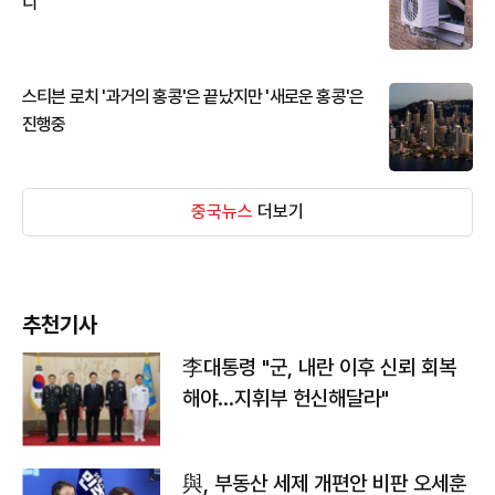
디
스티븐 로치 '과거의 홍콩'은 끝났지만 '새로운 홍콩'은
진행중
중국뉴스
더보기
추천기사
李대통령 "군, 내란 이후 신뢰 회복
해야…지휘부 헌신해달라"
與, 부동산 세제 개편안 비판 오세훈