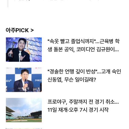
아주PICK >
"속옷 빨고 졸업식까지"…근육병 학
생 돌본 공익, 코미디언 김규원이었
다
"경솔한 언행 깊이 반성"…고개 숙인
신동엽, 무슨 일이길래?
프로야구, 주말까지 전 경기 취소…
11일 재개·오후 7시 경기 시작