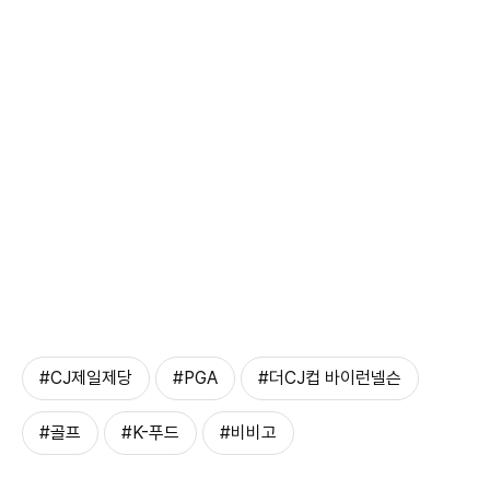
#CJ제일제당
#PGA
#더CJ컵 바이런넬슨
#골프
#K-푸드
#비비고