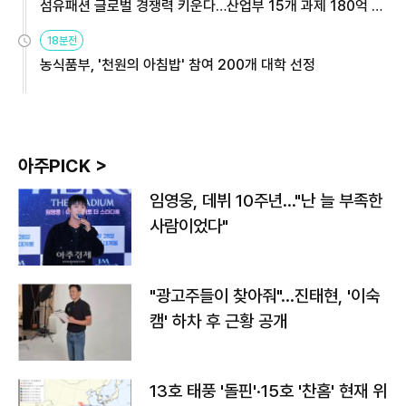
섬유패션 글로벌 경쟁력 키운다…산업부 15개 과제 180억 지
원
18분전
농식품부, '천원의 아침밥' 참여 200개 대학 선정
아주PICK >
임영웅, 데뷔 10주년…"난 늘 부족한
사람이었다"
"광고주들이 찾아줘"…진태현, '이숙
캠' 하차 후 근황 공개
13호 태풍 '돌핀'·15호 '찬홈' 현재 위