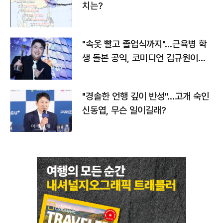
치는?
"속옷 빨고 졸업식까지"…근육병 학
생 돌본 공익, 코미디언 김규원이었
다
"경솔한 언행 깊이 반성"…고개 숙인
신동엽, 무슨 일이길래?