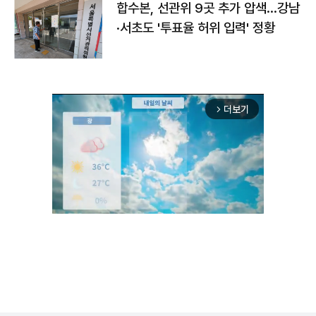
합수본, 선관위 9곳 추가 압색…강남
·서초도 '투표율 허위 입력' 정황
더보기
arrow_forward_ios
Unmute