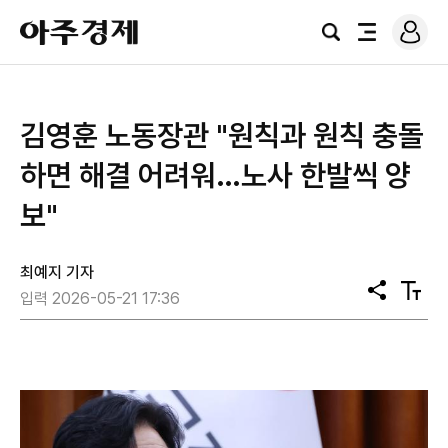
로
아
그
검
전
주
인
색
체
경
메
제
뉴
김영훈 노동장관 "원칙과 원칙 충돌
하면 해결 어려워…노사 한발씩 양
보"
최예지 기자
공
텍
입력 2026-05-21 17:36
유
스
트
크
기