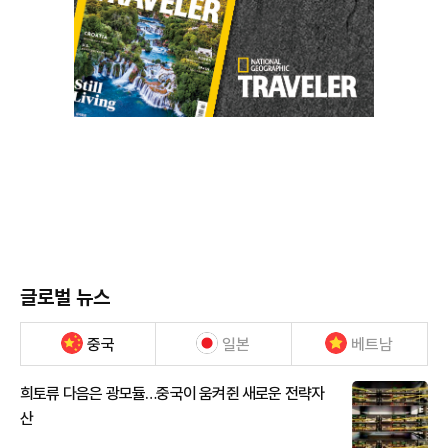
글로벌 뉴스
중국
일본
베트남
희토류 다음은 광모듈…중국이 움켜쥔 새로운 전략자
산