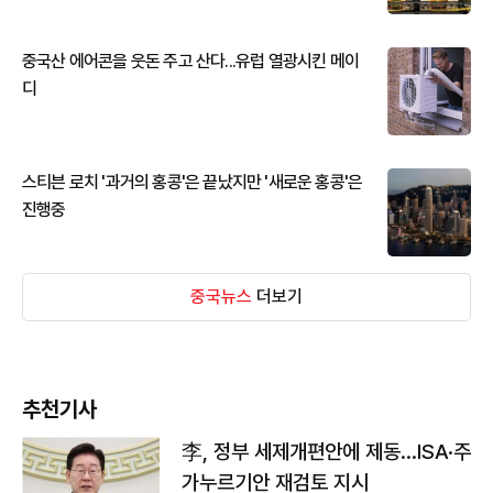
중국산 에어콘을 웃돈 주고 산다...유럽 열광시킨 메이
디
스티븐 로치 '과거의 홍콩'은 끝났지만 '새로운 홍콩'은
진행중
중국뉴스
더보기
추천기사
李, 정부 세제개편안에 제동…ISA·주
가누르기안 재검토 지시