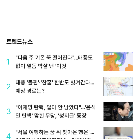
트렌드뉴스
"다음 주 기온 뚝 떨어진다"…태풍도
1
없이 열돔 박살 낸 '이것'
태풍 '돌핀'·'찬홈' 한반도 빗겨간다…
2
예상 경로는?
"이재명 탄핵, 얼마 안 남았다"...'윤석
3
열 탄핵' 맞힌 무당, '성지글' 등장
"서울 여행하는 꿈 뒤 찾아온 행운"…
4