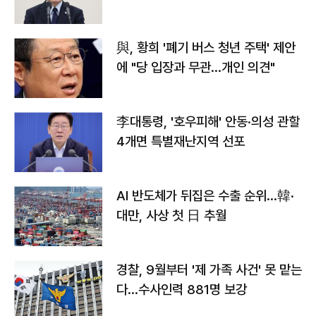
與, 황희 '폐기 버스 청년 주택' 제안
에 "당 입장과 무관…개인 의견"
李대통령, '호우피해' 안동·의성 관할
4개면 특별재난지역 선포
AI 반도체가 뒤집은 수출 순위…韓·
대만, 사상 첫 日 추월
경찰, 9월부터 '제 가족 사건' 못 맡는
다…수사인력 881명 보강