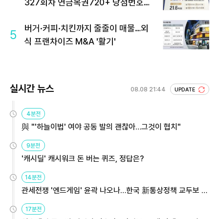
327회차 연금복권720+ 당첨번호조
회 주목
버거·커피·치킨까지 줄줄이 매물…외
5
식 프랜차이즈 M&A '활기'
실시간 뉴스
08.08 21:44
UPDATE
4분전
與 "'하늘이법' 여야 공동 발의 괜찮아…그것이 협치"
9분전
'캐시딜' 캐시워크 돈 버는 퀴즈, 정답은?
14분전
관세전쟁 '엔드게임' 윤곽 나오나…한국 新통상정책 교두보 활
용해야
17분전