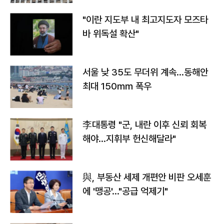
"이란 지도부 내 최고지도자 모즈타
바 위독설 확산"
서울 낮 35도 무더위 계속…동해안
최대 150㎜ 폭우
李대통령 "군, 내란 이후 신뢰 회복
해야…지휘부 헌신해달라"
與, 부동산 세제 개편안 비판 오세훈
에 '맹공'…"공급 억제기"