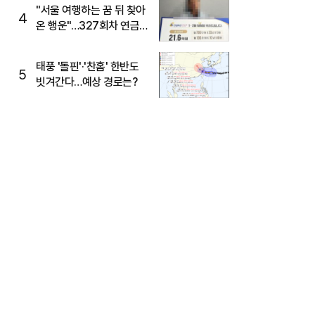
"서울 여행하는 꿈 뒤 찾아
4
온 행운"…327회차 연금
복권720+ 당첨번호조회
주목
태풍 '돌핀'·'찬홈' 한반도
5
빗겨간다…예상 경로는?