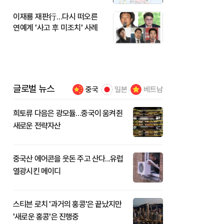
이재룡 재판行…다시 떠오른
연예계 '사고 후 미조치' 사례
글로벌 뉴스
중국
일본
베트남
희토류 다음은 광모듈…중국이 움켜쥔
새로운 전략자산
중국산 에어콘을 웃돈 주고 산다...유럽
열광시킨 메이디
스티븐 로치 '과거의 홍콩'은 끝났지만
'새로운 홍콩'은 진행중