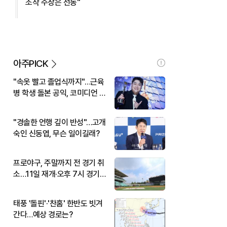
조작 주장은 선동"
아주PICK
"속옷 빨고 졸업식까지"…근육
병 학생 돌본 공익, 코미디언 김
규원이었다
"경솔한 언행 깊이 반성"…고개
숙인 신동엽, 무슨 일이길래?
프로야구, 주말까지 전 경기 취
소…11일 재개·오후 7시 경기
시작
태풍 '돌핀'·'찬홈' 한반도 빗겨
간다…예상 경로는?