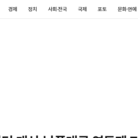
경제
정치
사회·전국
국제
포토
문화·연예