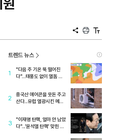
지원
공
프
텍
유
린
스
트
트
크
기
트렌드 뉴스
"다음 주 기온 뚝 떨어진
1
다"…태풍도 없이 열돔 박
살 낸 '이것'
중국산 에어콘을 웃돈 주고
2
산다...유럽 열광시킨 메이
디
"이재명 탄핵, 얼마 안 남았
3
다"...'윤석열 탄핵' 맞힌 무
당, '성지글' 등장