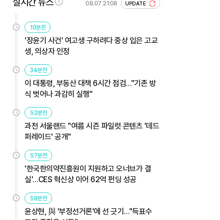
실시간 뉴스
08.07 21:08
UPDATE
10분전
'장윤기 사건' 여고생 구하려다 중상 입은 고교
생, 의상자 인정
34분전
이 대통령, 부동산 대책 6시간 점검…"기존 방
식 벗어나 과감히 실행"
52분전
과천 서울랜드 "여름 시즌 파일럿 콘텐츠 '데드
퍼레이드' 공개"
57분전
'한국한의약진흥원이 지원하고 오너브가 결
실'…CES 혁신상 이어 62억 펀딩 성공
58분전
윤상현, 與 '부정선거론'에 선 긋기…"득표수