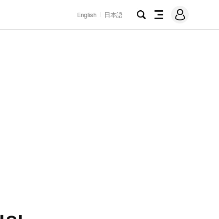
로
English
日本語
그
검
전
인
색
체
메
뉴