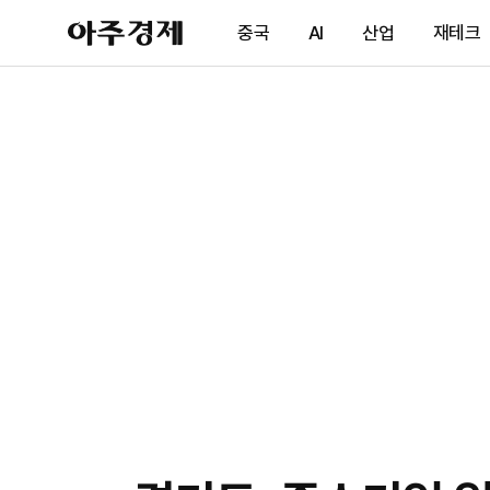
아
중국
AI
산업
재테크
주
경
제