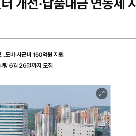
일터 개선·납품대금 연동제 
...도비·시군비 150억원 지원
팅 6월 26일까지 모집
이
미
지
확
대