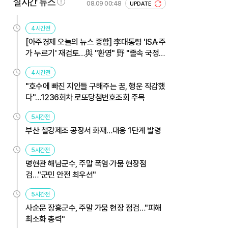
실시간 뉴스
08.09 00:48
UPDATE
4시간전
[아주경제 오늘의 뉴스 종합] 李대통령 'ISA·주
가 누르기' 재검토…與 "환영" 野 "졸속 국정"
外
4시간전
"호수에 빠진 지인들 구해주는 꿈, 행운 직감했
다"…1236회차 로또당첨번호조회 주목
5시간전
부산 철강제조 공장서 화재…대응 1단계 발령
5시간전
명현관 해남군수, 주말 폭염·가뭄 현장점
검…"군민 안전 최우선"
5시간전
사순문 장흥군수, 주말 가뭄 현장 점검…"피해
최소화 총력"