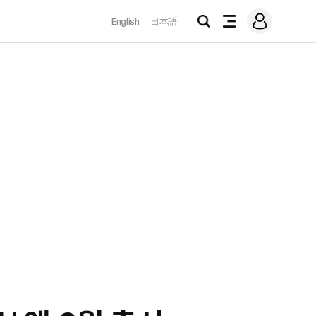
로
English
日本語
그
검
전
인
색
체
메
뉴