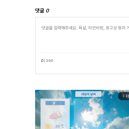
댓글
0
0
/ 300
더
arrow_forward_ios