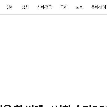
경제
정치
사회·전국
국제
포토
문화·연예