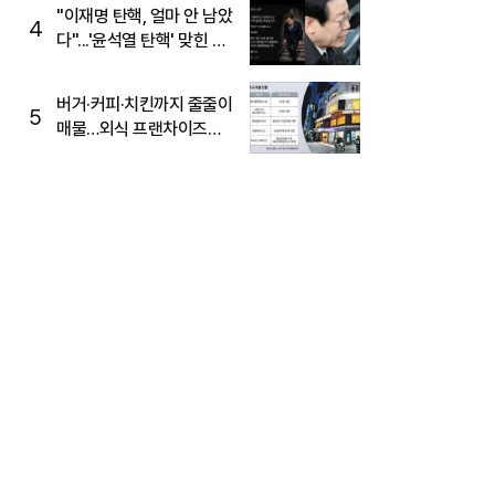
주목
"이재명 탄핵, 얼마 안 남았
4
다"...'윤석열 탄핵' 맞힌 무
당, '성지글' 등장
버거·커피·치킨까지 줄줄이
5
매물…외식 프랜차이즈
M&A '활기'