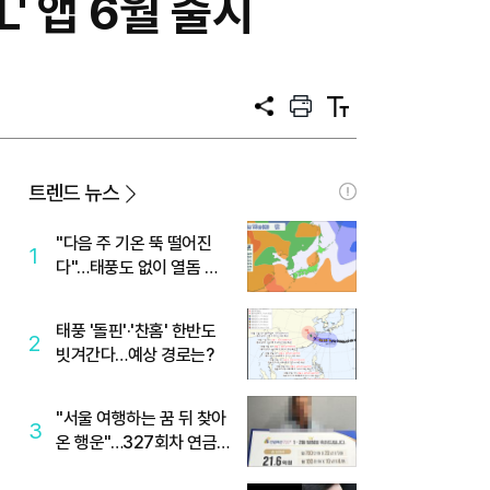
' 앱 6월 출시
공
프
텍
유
린
스
트
트
크
기
트렌드 뉴스
"다음 주 기온 뚝 떨어진
1
다"…태풍도 없이 열돔 박
살 낸 '이것'
태풍 '돌핀'·'찬홈' 한반도
2
빗겨간다…예상 경로는?
"서울 여행하는 꿈 뒤 찾아
3
온 행운"…327회차 연금
복권720+ 당첨번호조회