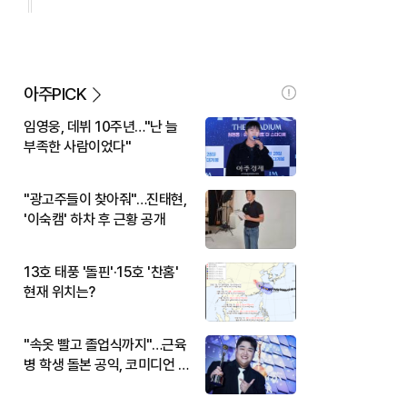
아주PICK
임영웅, 데뷔 10주년…"난 늘
부족한 사람이었다"
"광고주들이 찾아줘"…진태현,
'이숙캠' 하차 후 근황 공개
13호 태풍 '돌핀'·15호 '찬홈'
현재 위치는?
"속옷 빨고 졸업식까지"…근육
병 학생 돌본 공익, 코미디언 김
규원이었다