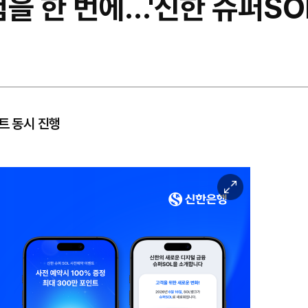
을 한 번에…'신한 슈퍼SOL
트 동시 진행
이
미
지
확
대