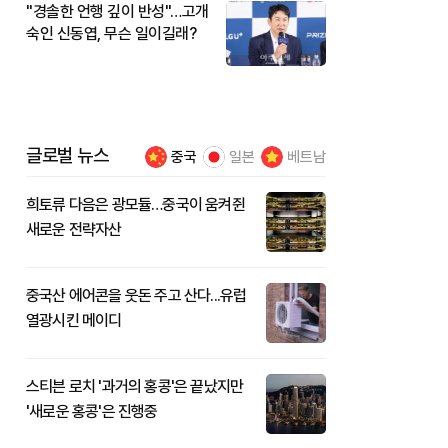
"경솔한 언행 깊이 반성"…고개
숙인 신동엽, 무슨 일이길래?
글로벌 뉴스
중국
일본
베트남
희토류 다음은 광모듈…중국이 움켜쥔
새로운 전략자산
중국산 에어콘을 웃돈 주고 산다...유럽
열광시킨 메이디
스티븐 로치 '과거의 홍콩'은 끝났지만
'새로운 홍콩'은 진행중