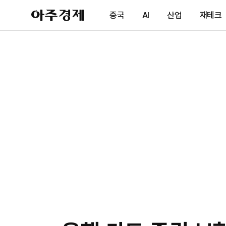
아
중국
AI
산업
재테크
주
경
제