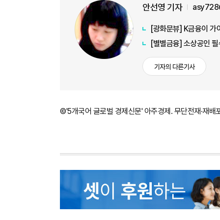
안선영 기자
asy728
[광화문뷰] K금융이 가
[별별금융] 소상공인 필
기자의 다른기사
©'5개국어 글로벌 경제신문' 아주경제. 무단전재·재배