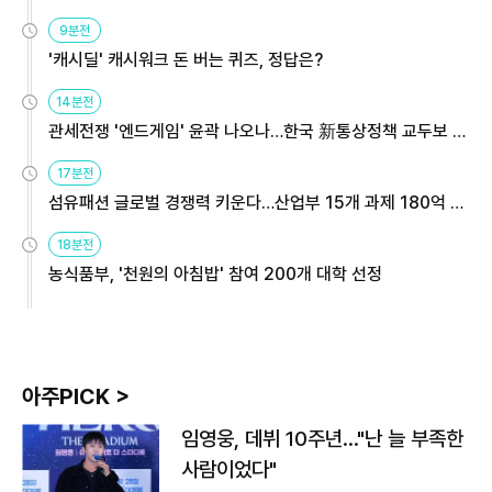
9분전
'캐시딜' 캐시워크 돈 버는 퀴즈, 정답은?
14분전
관세전쟁 '엔드게임' 윤곽 나오나…한국 新통상정책 교두보 활
용해야
17분전
섬유패션 글로벌 경쟁력 키운다…산업부 15개 과제 180억 지
원
18분전
농식품부, '천원의 아침밥' 참여 200개 대학 선정
아주PICK >
임영웅, 데뷔 10주년…"난 늘 부족한
사람이었다"