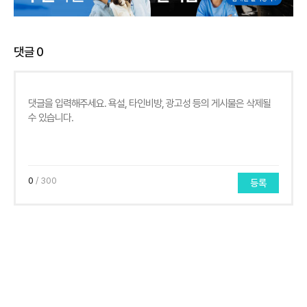
댓글
0
0
/ 300
등록