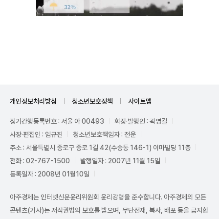
Unmute
개인정보처리방침
청소년보호정책
사이트맵
정기간행등록번호 : 서울 아 00493
회장·발행인 : 곽영길
사장·편집인 : 임규진
청소년보호책임자 : 전운
주소 : 서울특별시 종로구 종로 1길 42(수송동 146-1) 이마빌딩 11층
전화 : 02-767-1500
발행일자 : 2007년 11월 15일
등록일자 : 2008년 01월10일
아주경제는 인터넷신문윤리위원회 윤리강령을 준수합니다. 아주경제의 모든
콘텐츠(기사)는 저작권법의 보호를 받으며, 무단전재, 복사, 배포 등을 금지합