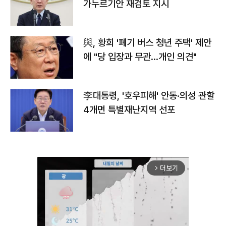
가누르기안 재검토 지시
與, 황희 '폐기 버스 청년 주택' 제안
에 "당 입장과 무관…개인 의견"
李대통령, '호우피해' 안동·의성 관할
4개면 특별재난지역 선포
더보기
arrow_forward_ios