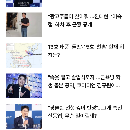
"광고주들이 찾아줘"…진태현, '이숙
캠' 하차 후 근황 공개
13호 태풍 '돌핀'·15호 '찬홈' 현재 위
치는?
"속옷 빨고 졸업식까지"…근육병 학
생 돌본 공익, 코미디언 김규원이었
다
"경솔한 언행 깊이 반성"…고개 숙인
신동엽, 무슨 일이길래?