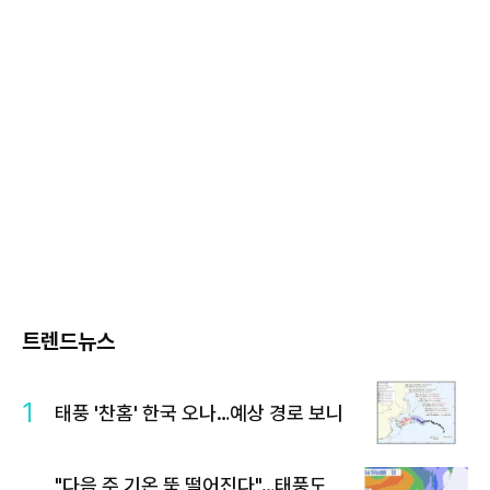
트렌드뉴스
1
태풍 '찬홈' 한국 오나…예상 경로 보니
"다음 주 기온 뚝 떨어진다"…태풍도