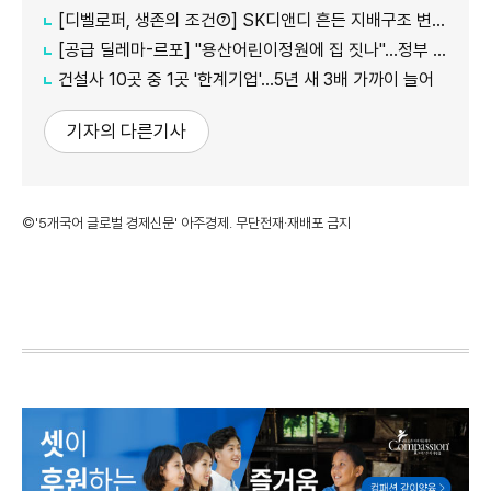
[디벨로퍼, 생존의 조건⑦] SK디앤디 흔든 지배구조 변화…1367억 증자로 '현금' 사수
[공급 딜레마-르포] "용산어린이정원에 집 짓나"…정부 공급 검토에 서울시·주민 반발
건설사 10곳 중 1곳 '한계기업'…5년 새 3배 가까이 늘어
기자의 다른기사
©'5개국어 글로벌 경제신문' 아주경제. 무단전재·재배포 금지