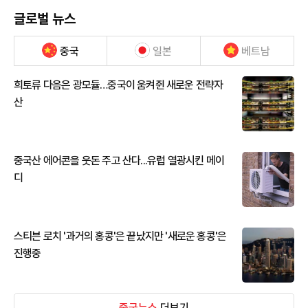
글로벌 뉴스
중국
일본
베트남
희토류 다음은 광모듈…중국이 움켜쥔 새로운 전략자
산
중국산 에어콘을 웃돈 주고 산다...유럽 열광시킨 메이
디
스티븐 로치 '과거의 홍콩'은 끝났지만 '새로운 홍콩'은
진행중
중국뉴스
더보기