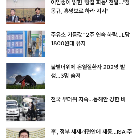
이임생이 밝힌 '빵집 회동' 전말…"정
몽규, 홍명보로 하라 지시"
주유소 기름값 12주 연속 하락…L당
1800원대 유지
불볕더위에 온열질환자 202명 발
생…3명 숨져
전국 무더위 지속…동해안 강한 비
李, 정부 세제개편안에 제동…ISA·주