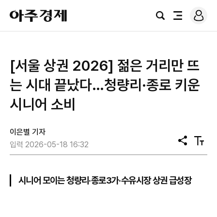
로
아
그
검
전
주
인
색
체
경
메
제
뉴
[서울 상권 2026] 젊은 거리만 뜨
는 시대 끝났다…청량리·종로 키운
시니어 소비
이은별 기자
공
텍
입력 2026-05-18 16:32
유
스
트
크
기
시니어 모이는 청량리·종로3가·수유시장 상권 급성장