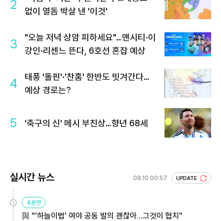
2
없이 열돔 박살 낸 '이것'
"오늘 저녁 상암 피하세요"…맨시티·이
3
강인·리센느 뜬다, 6호선 혼잡 예상
태풍 '돌핀'·'찬홈' 한반도 빗겨간다…
4
예상 경로는?
5
'축구의 신' 메시 부친상…향년 68세
실시간 뉴스
08.10 00:57
UPDATE
4분전
與 "'하늘이법' 여야 공동 발의 괜찮아…그것이 협치"