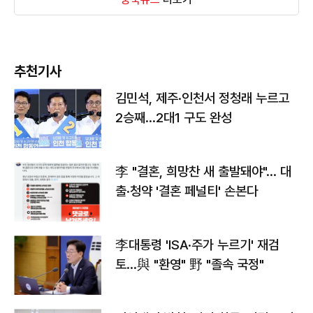
추천기사
김민석, 제주·인천서 정청래 누르고
2승째…2대1 구도 완성
李 "결혼, 희망찬 새 출발돼야"… 대
출·청약 '결혼 페널티' 손본다
李대통령 'ISA·주가 누르기' 재검
토…與 "환영" 野 "졸속 국정"