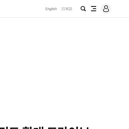
로
English
日本語
그
검
전
인
색
체
메
뉴