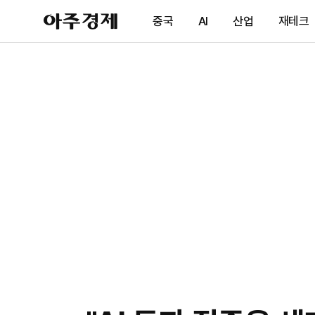
아
중국
AI
산업
재테크
주
경
제