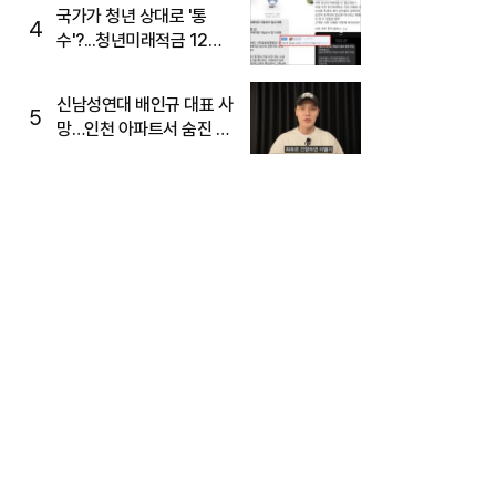
국가가 청년 상대로 '통
4
수'?...청년미래적금 12%
준다더니 "응, 오류야"
신남성연대 배인규 대표 사
5
망…인천 아파트서 숨진 채
발견