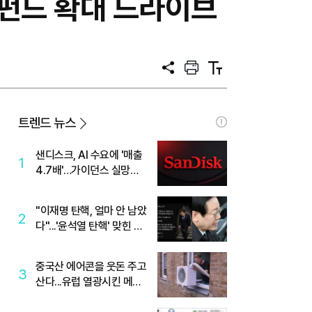
장펀드 확대 드라이브
공
프
텍
유
린
스
트
트
크
기
트렌드 뉴스
샌디스크, AI 수요에 '매출
1
4.7배'…가이던스 실망에
'주가는 하락'
"이재명 탄핵, 얼마 안 남았
2
다"...'윤석열 탄핵' 맞힌 무
당, '성지글' 등장
중국산 에어콘을 웃돈 주고
3
산다...유럽 열광시킨 메이
디