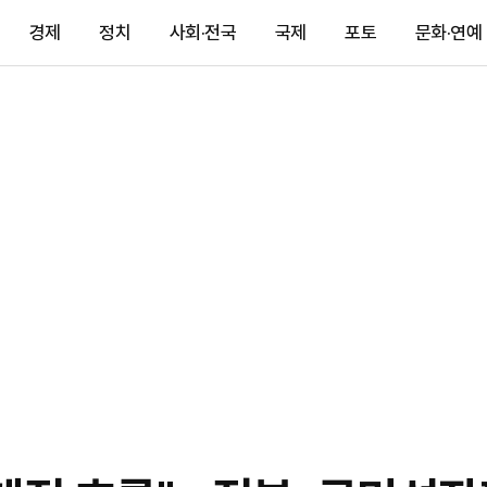
경제
정치
사회·전국
국제
포토
문화·연예