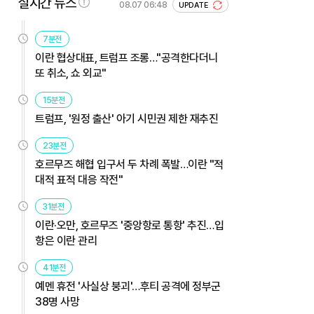
실시간 뉴스
08.07 06:48
UPDATE
7분전
이란 협상대표, 트럼프 조롱…"공격한다더니
또 취소, 쇼 외교"
15분전
트럼프, '원정 출산' 아기 시민권 제한 재추진
23분전
호르무즈 해협 입구서 두 차례 폭발…이란 "적
대적 표적 대응 작전"
31분전
이란·오만, 호르무즈 '중앙항로 통항' 추진…입
항은 이란 관리
41분전
예멘 휴전 '사실상 붕괴'…후티 공격에 정부군
38명 사망