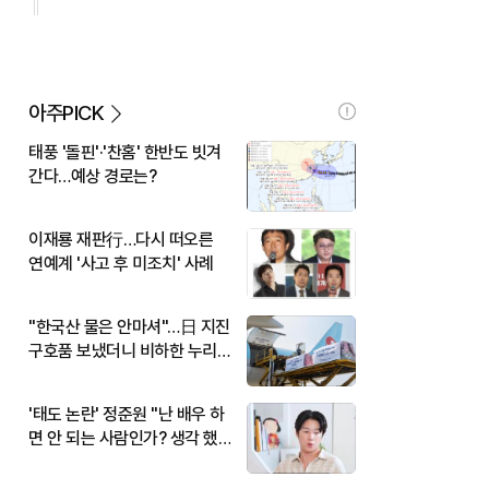
아주PICK
태풍 '돌핀'·'찬홈' 한반도 빗겨
간다…예상 경로는?
이재룡 재판行…다시 떠오른
연예계 '사고 후 미조치' 사례
"한국산 물은 안마셔"…日 지진
구호품 보냈더니 비하한 누리
꾼
'태도 논란' 정준원 "난 배우 하
면 안 되는 사람인가? 생각 했
다"