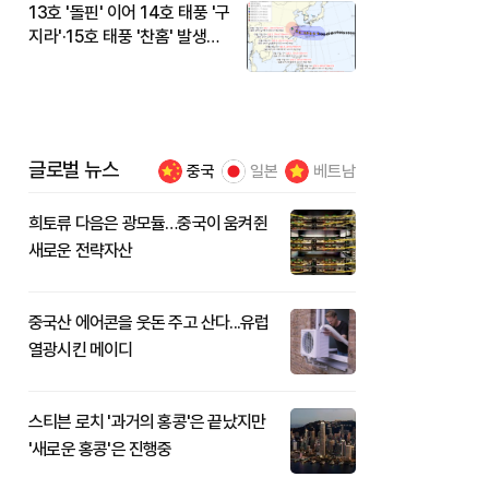
13호 '돌핀' 이어 14호 태풍 '구
지라'·15호 태풍 '찬홈' 발생…
현재 위치와 이동경로는?
글로벌 뉴스
중국
일본
베트남
희토류 다음은 광모듈…중국이 움켜쥔
새로운 전략자산
중국산 에어콘을 웃돈 주고 산다...유럽
열광시킨 메이디
스티븐 로치 '과거의 홍콩'은 끝났지만
'새로운 홍콩'은 진행중