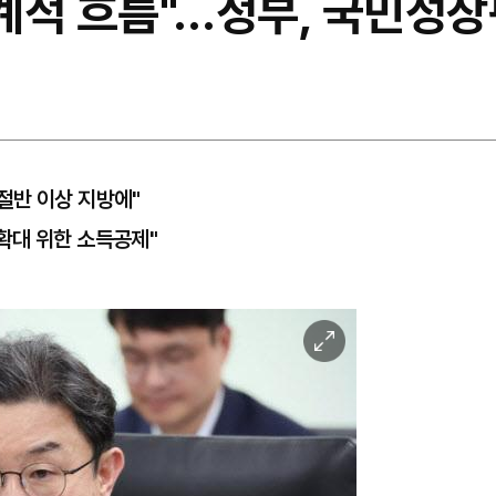
세계적 흐름"…정부, 국민성
절반 이상 지방에"
확대 위한 소득공제"
이
미
지
확
대