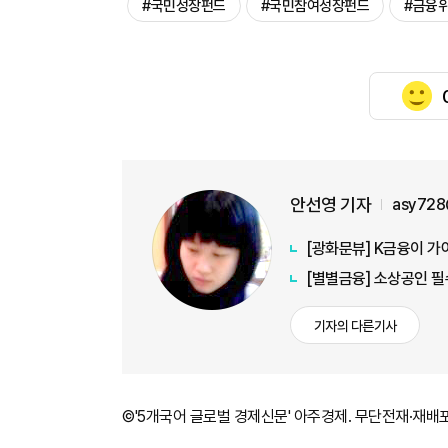
#국민성장펀드
#국민참여성장펀드
#금융
안선영 기자
asy728
[광화문뷰] K금융이 가
[별별금융] 소상공인 필
기자의 다른기사
©'5개국어 글로벌 경제신문' 아주경제. 무단전재·재배